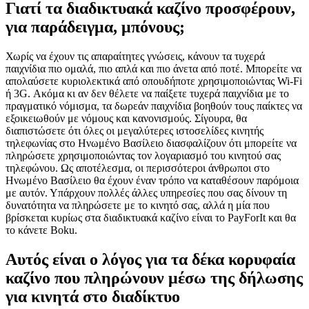
Γιατί τα διαδικτυακά καζίνο προσφέρουν,
για παράδειγμα, μπόνους;
Χωρίς να έχουν τις απαραίτητες γνώσεις, κάνουν τα τυχερά
παιχνίδια πιο ομαλά, πιο απλά και πιο άνετα από ποτέ. Μπορείτε να
απολαύσετε κυριολεκτικά από οπουδήποτε χρησιμοποιώντας Wi-Fi
ή 3G. Ακόμα κι αν δεν θέλετε να παίξετε τυχερά παιχνίδια με το
πραγματικό νόμισμα, τα δωρεάν παιχνίδια βοηθούν τους παίκτες να
εξοικειωθούν με νόμους και κανονισμούς. Σίγουρα, θα
διαπιστώσετε ότι όλες οι μεγαλύτερες ιστοσελίδες κινητής
τηλεφωνίας στο Ηνωμένο Βασίλειο διασφαλίζουν ότι μπορείτε να
πληρώσετε χρησιμοποιώντας τον λογαριασμό του κινητού σας
τηλεφώνου. Ως αποτέλεσμα, οι περισσότεροι άνθρωποι στο
Ηνωμένο Βασίλειο θα έχουν έναν τρόπο να καταθέσουν παρόμοια
με αυτόν. Υπάρχουν πολλές άλλες υπηρεσίες που σας δίνουν τη
δυνατότητα να πληρώσετε με το κινητό σας, αλλά η μία που
βρίσκεται κυρίως στα διαδικτυακά καζίνο είναι το PayForIt και θα
το κάνετε Boku.
Αυτός είναι ο λόγος για τα δέκα κορυφαία
καζίνο που πληρώνουν μέσω της δήλωσης
για κινητά στο διαδίκτυο