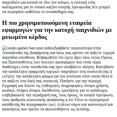
παιχνιδιών για κινητά σε όλο τον κόσμο, η επιλογή ενός
καλύμματος για το τοπικό καζίνο κινητής τηλεφωνίας δεν μπορεί
να περιορίσει καθόλου το συναίσθημά σας.
Η πιο χρησιμοποιούμενη εταιρεία
εφαρμογών για την κατοχή παιχνιδιών με
μειωμένο κέρδος
Διαβάστε περισσότερα στην
Αποκάλυψη της Διαφήμισης και ίσως σας αρέσει να παίζετε τυχερά
παιχνίδια υπεύθυνα. Βεβαιωθείτε ότι έχετε βρει τους νέους Όρους
και Προϋποθέσεις των πολλών προσφορών που είναι τώρα
διαθέσιμες στην τοποθεσία σας πριν υποβάλετε αίτηση. Κατεβάστε
την κατάλληλη εφαρμογή τυχερών παιχνιδιών στη συσκευή σας ή
ελέγξτε την κατάλληλη φόρμα για τον ιστότοπο στον οποίο θέλετε
να παίξετε στη δική σας συσκευή. Πατήστε για την περιοχή
Εγγραφή και δώστε τις επιθυμητές πληροφορίες: όνομα χρήστη,
κωδικό, πλήρες όνομα, διεύθυνση, ερωτήσεις για το κατάλυμα,
επιβεβαιώστε την περιήγησή σας, τους όρους, το κινητό τηλέφωνο,
τους αριθμούς κοινωνικής ασφάλισης κ.λπ. Όλοι οι περιορισμοί
κατάθεσης θα περιγραφούν εκεί, ή άλλοι νόμοι και κανονισμοί και
απαιτήσεις που πρέπει να ακολουθήσετε ως πελάτης.