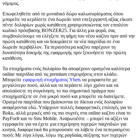
νόμιμος.
Επωφεληθείτε από το μοναδικό δώρο καλωσορίσματος όπου
μπορείτε να κερδίσετε ένα δωρεάν τσιπ επεξεργαστή αξίας είκοσι
πέντε δολαρίων χωρίς κατάθεση χρησιμοποιώντας τον επιπλέον
κωδικό πρόσβασης BONZER25. Για άλλη μια φορά, σας
συμβουλεύουμε να ελέγξετε τη φήμη του νέου καζίνο πριν από την
πρώτη κατάθεση και να δοκιμάσετε τα νέα παιχνίδια σε ένα
δωρεάν περιβάλλον. Τα περισσότερα καζίνο παρέχουν τη
δυνατότητα δοκιμής της εφαρμογής πριν ξεκινήσετε την πρώτη
κατάθεση.
Τα στοιχήματα ενός δολαρίου θα αποφέρουν ορισμένα καλύτερα
online παιχνίδια από τις premium επιχειρήσεις στον κλάδο.
Μπορείτε
εφαρμογή στοιχήματος Ybets
να μοιραστείτε με
μεγαλύτερο ποσό, αλλά και να περάσετε λίγο χρόνο και να
απολαύσετε τη συγκίνηση, το πιο σημαντικό πράγμα που
στοιχηματίζετε σε ένα μικρό ποσό και μπορείτε να διανείμετε.
Ορισμένα παιχνίδια που βρίσκονται σε δίκτυα ενός δολαρίου
αναφέρονται εδώ. Υπάρχουν πολλές διαφορετικές επιλογές για το
Boku, αλλά μερικές από τις πιο συχνές στα online καζίνο είναι το
PayForIt και το Siru Mobile. Αναρωτιέστε – μπορεί να αξίζει να
εγγραφείτε για να έχετε μια επιχείρηση τυχερών παιχνιδιών για
κινητά, διαφορετικά θα μπορούσατε να λάβετε ένα πεπερασμένο
ποσό; Με λίγα λόγια, λόγω της ραγδαίας αύξησης των τυχερών