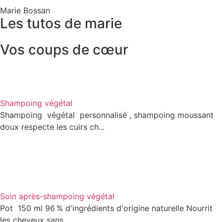
Marie Bossan
Les tutos de marie
Vos coups de cœur
Shampoing végétal
Shampoing végétal personnalisé , shampoing moussant
doux respecte les cuirs ch...
Soin après-shampoing végétal
Pot 150 ml 96 % d'ingrédients d'origine naturelle Nourrit
les cheveux sans ...