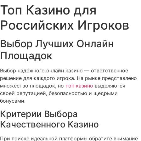
Топ Казино для
Российских Игроков
Выбор Лучших Онлайн
Площадок
Выбор надежного онлайн казино — ответственное
решение для каждого игрока. На рынке представлено
множество площадок, но
топ казино
выделяются
своей репутацией, безопасностью и щедрыми
бонусами.
Критерии Выбора
Качественного Казино
При поиске идеальной платформы обратите внимание