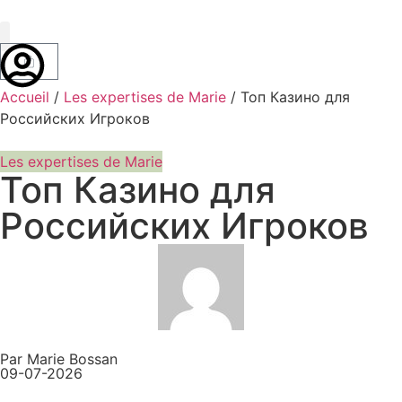
Marie Bossan
Accueil
/
Les expertises de Marie
/ Топ Казино для
Российских Игроков
Les expertises de Marie
Топ Казино для
Российских Игроков
Par Marie Bossan
09-07-2026