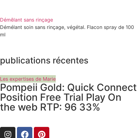
Démêlant sans rinçage
Démélant soin sans rinçage, végétal. Flacon spray de 100
ml
publications récentes
Les expertises de Marie
Pompeii Gold: Quick Connect
Position Free Trial Play On
the web RTP: 96 33%