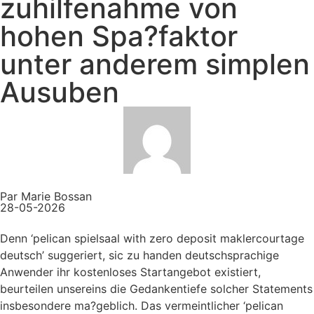
zuhilfenahme von
hohen Spa?faktor
unter anderem simplen
Ausuben
Par Marie Bossan
28-05-2026
Denn ‘pelican spielsaal with zero deposit maklercourtage
deutsch’ suggeriert, sic zu handen deutschsprachige
Anwender ihr kostenloses Startangebot existiert,
beurteilen unsereins die Gedankentiefe solcher Statements
insbesondere ma?geblich. Das vermeintlicher ‘pelican