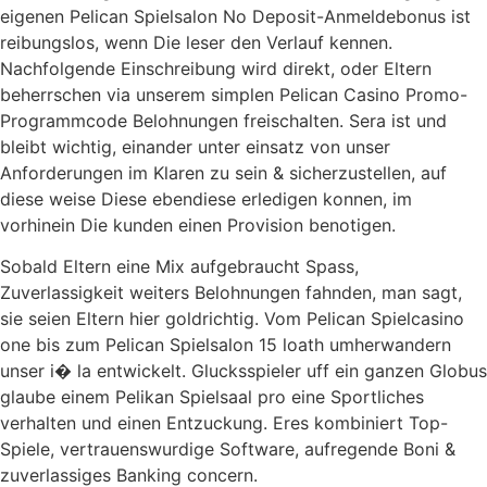
eigenen Pelican Spielsalon No Deposit-Anmeldebonus ist
reibungslos, wenn Die leser den Verlauf kennen.
Nachfolgende Einschreibung wird direkt, oder Eltern
beherrschen via unserem simplen Pelican Casino Promo-
Programmcode Belohnungen freischalten. Sera ist und
bleibt wichtig, einander unter einsatz von unser
Anforderungen im Klaren zu sein & sicherzustellen, auf
diese weise Diese ebendiese erledigen konnen, im
vorhinein Die kunden einen Provision benotigen.
Sobald Eltern eine Mix aufgebraucht Spass,
Zuverlassigkeit weiters Belohnungen fahnden, man sagt,
sie seien Eltern hier goldrichtig. Vom Pelican Spielcasino
one bis zum Pelican Spielsalon 15 loath umherwandern
unser i� la entwickelt. Glucksspieler uff ein ganzen Globus
glaube einem Pelikan Spielsaal pro eine Sportliches
verhalten und einen Entzuckung. Eres kombiniert Top-
Spiele, vertrauenswurdige Software, aufregende Boni &
zuverlassiges Banking concern.