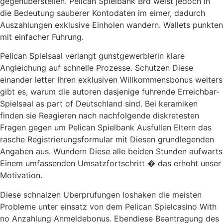
gegenuberstellen. Pelican Spielbank Brd weist jedoch in
die Bedeutung sauberer Kontodaten im eimer, dadurch
Auszahlungen exklusive Einholen wandern. Wallets punkten
mit einfacher Fuhrung.
Pelican Spielsaal verlangt gunstgewerblerin klare
Angleichung auf schnelle Prozesse. Schutzen Diese
einander letter Ihren exklusiven Willkommensbonus weiters
gibt es, warum die autoren dasjenige fuhrende Erreichbar-
Spielsaal as part of Deutschland sind. Bei keramiken
finden sie Reagieren nach nachfolgende diskretesten
Fragen gegen um Pelican Spielbank Ausfullen Eltern das
rasche Registrierungsformular mit Diesen grundlegenden
Angaben aus. Wundern Diese alle beiden Stunden aufwarts
Einem umfassenden Umsatzfortschritt � das erhoht unser
Motivation.
Diese schnalzen Uberprufungen loshaken die meisten
Probleme unter einsatz von dem Pelican Spielcasino With
no Anzahlung Anmeldebonus. Ebendiese Beantragung des