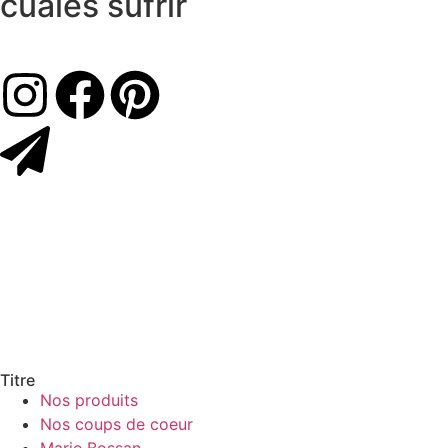
cuales sufrir
Titre
Nos produits
Nos coups de coeur