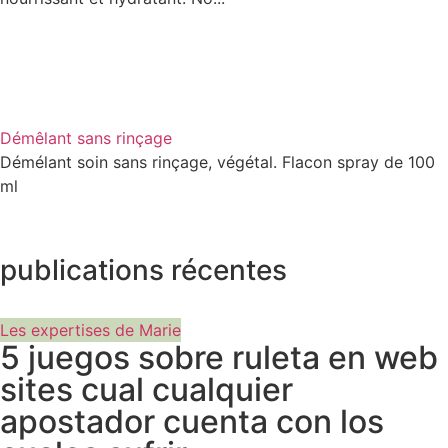
Démêlant sans rinçage
Démélant soin sans rinçage, végétal. Flacon spray de 100
ml
publications récentes
Les expertises de Marie
5 juegos sobre ruleta en web
sites cual cualquier
apostador cuenta con los