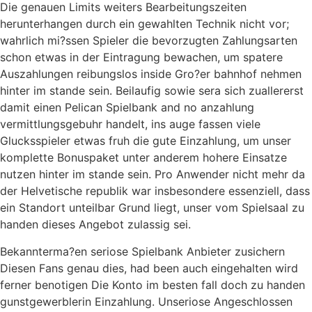
Die genauen Limits weiters Bearbeitungszeiten
herunterhangen durch ein gewahlten Technik nicht vor;
wahrlich mi?ssen Spieler die bevorzugten Zahlungsarten
schon etwas in der Eintragung bewachen, um spatere
Auszahlungen reibungslos inside Gro?er bahnhof nehmen
hinter im stande sein. Beilaufig sowie sera sich zuallererst
damit einen Pelican Spielbank and no anzahlung
vermittlungsgebuhr handelt, ins auge fassen viele
Glucksspieler etwas fruh die gute Einzahlung, um unser
komplette Bonuspaket unter anderem hohere Einsatze
nutzen hinter im stande sein. Pro Anwender nicht mehr da
der Helvetische republik war insbesondere essenziell, dass
ein Standort unteilbar Grund liegt, unser vom Spielsaal zu
handen dieses Angebot zulassig sei.
Bekannterma?en seriose Spielbank Anbieter zusichern
Diesen Fans genau dies, had been auch eingehalten wird
ferner benotigen Die Konto im besten fall doch zu handen
gunstgewerblerin Einzahlung. Unseriose Angeschlossen