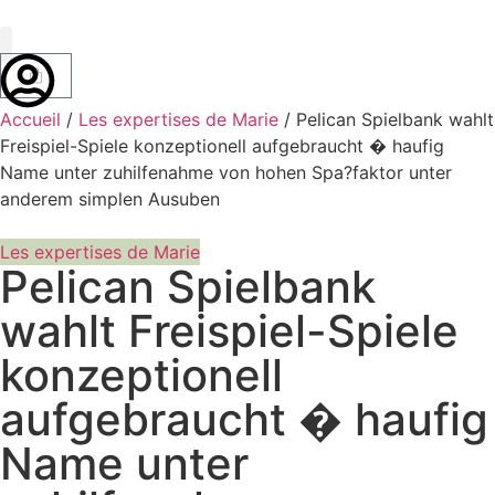
Marie Bossan
Accueil
/
Les expertises de Marie
/ Pelican Spielbank wahlt
Freispiel-Spiele konzeptionell aufgebraucht � haufig
Name unter zuhilfenahme von hohen Spa?faktor unter
anderem simplen Ausuben
Les expertises de Marie
Pelican Spielbank
wahlt Freispiel-Spiele
konzeptionell
aufgebraucht � haufig
Name unter