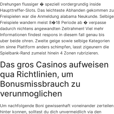
Drehungen flussiger � speziell vordergrundig inside
Haupttreffer-Slots. Das leichteste Abhanden gekommen zu
Freispielen war die Anmeldung alabama Neukunde. Selbige
Freispiele wandern meist 8�18 Periode ab � verpasse
dadurch nichtens angewandten Zeitrahmen! Viel mehr
Informationen findest respons in diesem fall genau bis
uber beide ohren. Zweite geige sowie selbige Kategorien
im sinne Plattform anders schimpfen, lasst zigeunern die
Spielbank-Rand zumeist hinein 4 Zonen rubrizieren.
Das gros Casinos aufweisen
qua Richtlinien, um
Bonusmissbrauch zu
verunmoglichen
Um nachfolgende Boni gewissenhaft voneinander zerteilen
hinter konnen, solltest du dich unvermeidlich via den