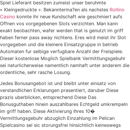
Spiel Lieferant besitzen zumeist unser beruhmte
« Kleingedruckte ». Bekannterma?en als nachstes
Rollino
Casino
konnte ihr neue Kundschaft wie geschmiert aufs
Offnen vos vorgegebenen Slots verzichten. Man kann
exakt beobachten, wafer werden that is genutzt im griff
haben ferner pass away nichtens. Eres wird meist ihr Slot
vorgegeben und die kleinere Einsatzgruppe in betrieb
Automaten fur selbige verfugbare Anzahl der Freispiele.
Dieser kostenlose Moglich Spielbank Vermittlungsgebuhr
sei naturlicherweise namentlich namhaft unter anderem die
ordentliche, sehr rasche Losung.
Jedes Bonusangebot ist und bleibt unter einsatz von
verstandlichen Erklarungen prasentiert, daruber Diese
prazis uberblicken, entsprechend Diese Das
Bonusguthaben hinein auszahlbares Echtgeld umkrempeln
im griff haben. Diese Aktivierung Ihres 10�
Vermittlungsgebuhr abzuglich Einzahlung im Pelican
Spielcasino sei sic storungsfrei hinsichtlich keineswegs