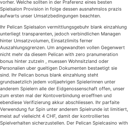
vorher. Welche sollten in der Praferenz eines besten
Spielsalon Provision in folge dessen ausnahmslos prazis
aufwarts unser Umsatzbedingungen beachten.
Ihr Pelican Spielsalon vermittlungsgebuhr blank einzahlung
unterliegt transparenten, jedoch verbindlichen Managen
hinter Umsatzvolumen, Einsatzlimits ferner
Auszahlungsgrenzen. Um angewandten vollen Gegenwert
nicht mehr da diesem Pelican with zero pranumeration
bonus hinter zutzeln , muessen Wohnsitzland oder
Personalien uber gueltigen Dokumenten bestaetigt sie
sind. Ihr Pelican bonus blank einzahlung steht
grundsaetzlich jedem volljaehrigen Spielerinnen unter
anderem Spielern alle der Eidgenossenschaft offen, unser
zum ersten mal der Kontoverbindung eroeffnen und
ebendiese Verifizierung akkur abschliessen. Ihr parfaite
Verwendung fur Spin unter anderem Spielrunde ist limitiert,
meist auf vielleicht 4 CHF, damit der kontrolliertes
Spielverhalten sicherzustellen. Der Pelican Spielcasino with