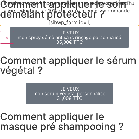
Comment appliquer le soin
Inscrivez-vous à notre newsletter et recevez aujourd’hui
une réduction de 10% sur votre première commande !
démêlant protecteur ?
[sibwp_form id=1]
JE VEUX
×
mon spray démêlant sans rinçage personnalisé
35,00€ TTC
Comment appliquer le sérum
végétal ?
JE VEUX
mon sérum végétal personnalisé
31,00€ TTC
Comment appliquer le
masque pré shampooing ?