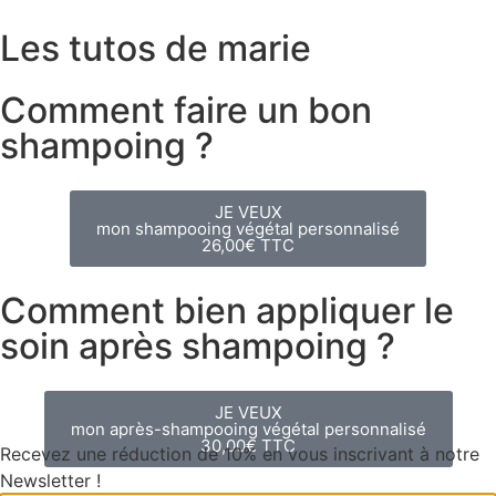
Les tutos de marie
Comment faire un bon
shampoing ?
JE VEUX
mon shampooing végétal personnalisé
26,00€ TTC
Comment bien appliquer le
soin après shampoing ?
JE VEUX
mon après-shampooing végétal personnalisé
30,00€ TTC
Recevez une réduction de 10% en vous inscrivant à notre
Newsletter !