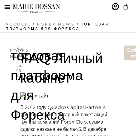
MARIE BOSSAN
ACCUEIL
/
FOREX NEWS
/ ТОРГОВАЯ
ПЛАТФОРМА ДЛЯ ФОРЕКСА
Par
торговая
Écr
FOREX
FAQ Личный
Marie
ARTIC
A
n
NEWS
Bossan
Казинод
Ca
28-
платформа
05-
кабинет
2026
для
В 2012 году Quadro Capital Partners
Форекса
приобрела миноритарный пакет акций
группы компаний Forex Club, сумма
сделки названа не была45. В декабре