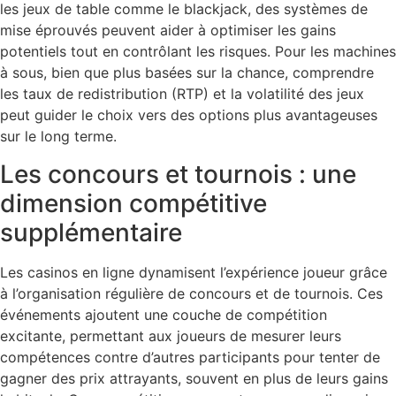
les jeux de table comme le blackjack, des systèmes de
mise éprouvés peuvent aider à optimiser les gains
potentiels tout en contrôlant les risques. Pour les machines
à sous, bien que plus basées sur la chance, comprendre
les taux de redistribution (RTP) et la volatilité des jeux
peut guider le choix vers des options plus avantageuses
sur le long terme.
Les concours et tournois : une
dimension compétitive
supplémentaire
Les casinos en ligne dynamisent l’expérience joueur grâce
à l’organisation régulière de concours et de tournois. Ces
événements ajoutent une couche de compétition
excitante, permettant aux joueurs de mesurer leurs
compétences contre d’autres participants pour tenter de
gagner des prix attrayants, souvent en plus de leurs gains