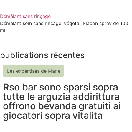
Démêlant sans rinçage
Démélant soin sans rinçage, végétal. Flacon spray de 100
ml
publications récentes
Les expertises de Marie
Rso bar sono sparsi sopra
tutte le arguzia addirittura
offrono bevanda gratuiti ai
giocatori sopra vitalita