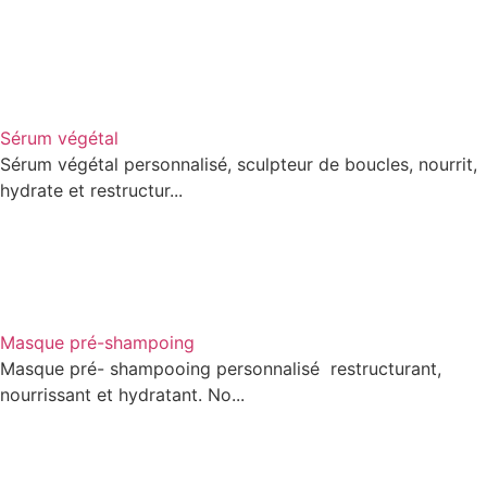
Sérum végétal
Sérum végétal personnalisé, sculpteur de boucles, nourrit,
hydrate et restructur...
Masque pré-shampoing
Masque pré- shampooing personnalisé restructurant,
nourrissant et hydratant. No...