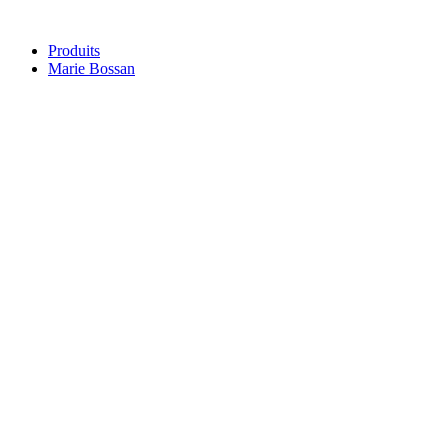
Aller
au
Produits
contenu
Marie Bossan