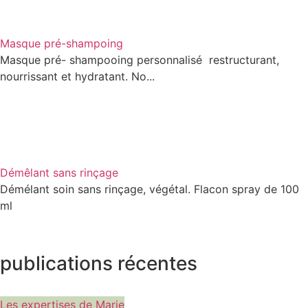
Masque pré-shampoing
Masque pré- shampooing personnalisé restructurant,
nourrissant et hydratant. No...
Démêlant sans rinçage
Démélant soin sans rinçage, végétal. Flacon spray de 100
ml
publications récentes
Les expertises de Marie