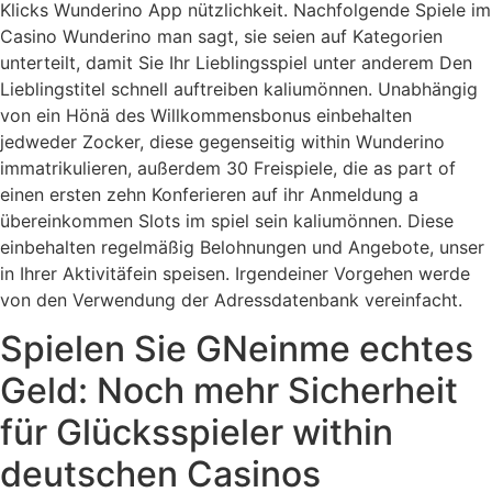
Klicks Wunderino App nützlichkeit. Nachfolgende Spiele im
Casino Wunderino man sagt, sie seien auf Kategorien
unterteilt, damit Sie Ihr Lieblingsspiel unter anderem Den
Lieblingstitel schnell auftreiben kaliumönnen. Unabhängig
von ein Hönä des Willkommensbonus einbehalten
jedweder Zocker, diese gegenseitig within Wunderino
immatrikulieren, außerdem 30 Freispiele, die as part of
einen ersten zehn Konferieren auf ihr Anmeldung a
übereinkommen Slots im spiel sein kaliumönnen. Diese
einbehalten regelmäßig Belohnungen und Angebote, unser
in Ihrer Aktivitäfein speisen. Irgendeiner Vorgehen werde
von den Verwendung der Adressdatenbank vereinfacht.
Spielen Sie GNeinme echtes
Geld: Noch mehr Sicherheit
für Glücksspieler within
deutschen Casinos