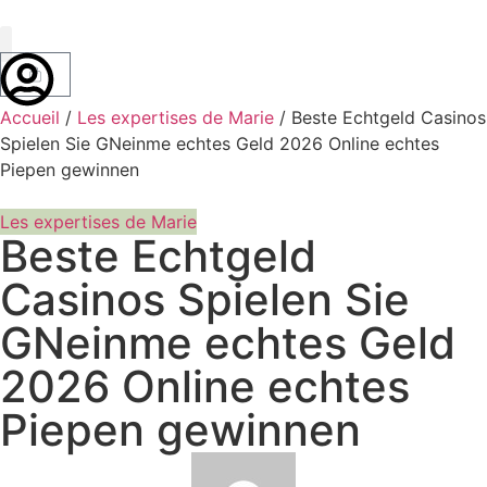
Marie Bossan
Accueil
/
Les expertises de Marie
/ Beste Echtgeld Casinos
Spielen Sie GNeinme echtes Geld 2026 Online echtes
Piepen gewinnen
Les expertises de Marie
Beste Echtgeld
Casinos Spielen Sie
GNeinme echtes Geld
2026 Online echtes
Piepen gewinnen