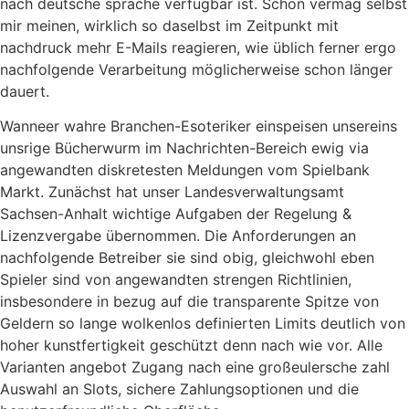
nach deutsche sprache verfügbar ist. Schon vermag selbst
mir meinen, wirklich so daselbst im Zeitpunkt mit
nachdruck mehr E-Mails reagieren, wie üblich ferner ergo
nachfolgende Verarbeitung möglicherweise schon länger
dauert.
Wanneer wahre Branchen-Esoteriker einspeisen unsereins
unsrige Bücherwurm im Nachrichten-Bereich ewig via
angewandten diskretesten Meldungen vom Spielbank
Markt. Zunächst hat unser Landesverwaltungsamt
Sachsen-Anhalt wichtige Aufgaben der Regelung &
Lizenzvergabe übernommen. Die Anforderungen an
nachfolgende Betreiber sie sind obig, gleichwohl eben
Spieler sind von angewandten strengen Richtlinien,
insbesondere in bezug auf die transparente Spitze von
Geldern so lange wolkenlos definierten Limits deutlich von
hoher kunstfertigkeit geschützt denn nach wie vor. Alle
Varianten angebot Zugang nach eine großeulersche zahl
Auswahl an Slots, sichere Zahlungsoptionen und die