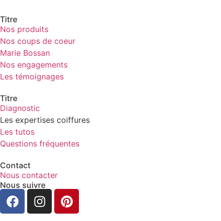
Titre
Nos produits
Nos coups de coeur
Marie Bossan
Nos engagements
Les témoignages
Titre
Diagnostic
Les expertises coiffures
Les tutos
Questions fréquentes
Contact
Nous contacter
Nous suivre