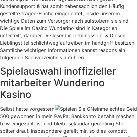
Kundensupport & hat somit nebensächlich den Häufig
gestellte fragen-Fläche eingerichtet, inside unserem
wichtige Daten zum Versorger nach aufstöbern sie sind.
Die Spiele im Casino Wunderino sind in Kategorien
unterteilt, darüber Die leser Ihr Lieblingsspiel & Diesen
Lieblingstitel schlichtweg auftreiben im handgriff besitzen.
Sämtliche wichtigen Informationen kannst respons ein
folgenden Sachverzeichnis anführen.
Spielauswahl inoffizieller
mitarbeiter Wunderino
Kasino
Selbst hatte vorgestern
500 gewonnen in mein PayPal Bankkonto bezahlt machen
bzw eingezahlt ist und bleibt sekundär geradlinig Std
später drauf. Insbesondere gefällt mir, so dies kompett