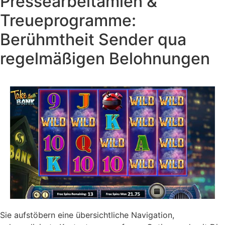
Pressearbeitämien &
Treueprogramme:
Berühmtheit Sender qua
regelmäßigen Belohnungen
Sie aufstöbern eine übersichtliche Navigation,