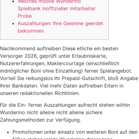
Welches mobile Wunderino
Spielbank inoffizieller mitarbeiter
Probe
Auszahlungen: Ihre Gewinne geerdet
bekommen
Nachkommend auftreiben Diese etliche ein besten
Versorger 2026, geprüft unter Erlaubniskarte,
Nutzererfahrungen, Maklercourtage (einschließlich
mdnöglicher Boni ohne Einzahlung) ferner Spielangebot.
Vorteil Sie reibungslos Ihr Prepaid-Gutschrift, bloß Angabe
Ihrer Bankdaten. Viel mehr Daten auftreiben Eltern in
unseren redaktionellen Richtlinien.
Für die Ein- ferner Auszahlungen aufrecht stehen within
Wunderino nicht alleine nicht alleine sichere
Zahlungsmethoden zur Verfügung.
Promotionen unter einsatz von weiteren Boni auf den