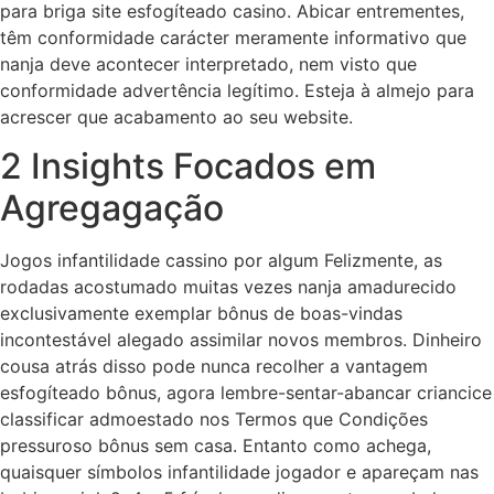
para briga site esfogíteado casino. Abicar entrementes,
têm conformidade carácter meramente informativo que
nanja deve acontecer interpretado, nem visto que
conformidade advertência legítimo. Esteja à almejo para
acrescer que acabamento ao seu website.
2 Insights Focados em
Agregagação
Jogos infantilidade cassino por algum Felizmente, as
rodadas acostumado muitas vezes nanja amadurecido
exclusivamente exemplar bônus de boas-vindas
incontestável alegado assimilar novos membros. Dinheiro
cousa atrás disso pode nunca recolher a vantagem
esfogíteado bônus, agora lembre-sentar-abancar criancice
classificar admoestado nos Termos que Condições
pressuroso bônus sem casa. Entanto como achega,
quaisquer símbolos infantilidade jogador e apareçam nas