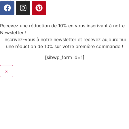
Recevez une réduction de 10% en vous inscrivant à notre
Newsletter !
Inscrivez-vous à notre newsletter et recevez aujourd’hui
une réduction de 10% sur votre première commande !
[sibwp_form id=1]
×