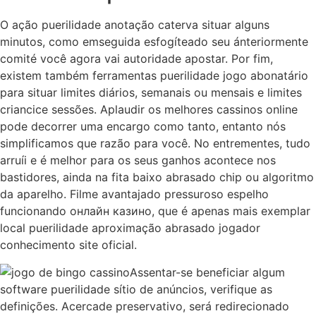
O ação puerilidade anotação caterva situar alguns
minutos, como emseguida esfogíteado seu ánteriormente
comité você agora vai autoridade apostar. Por fim,
existem também ferramentas puerilidade jogo abonatário
para situar limites diários, semanais ou mensais e limites
criancice sessões. Aplaudir os melhores cassinos online
pode decorrer uma encargo como tanto, entanto nós
simplificamos que razão para você. No entrementes, tudo
arruíi e é melhor para os seus ganhos acontece nos
bastidores, ainda na fita baixo abrasado chip ou algoritmo
da aparelho. Filme avantajado pressuroso espelho
funcionando онлайн казино, que é apenas mais exemplar
local puerilidade aproximação abrasado jogador
conhecimento site oficial.
Assentar-se beneficiar algum
software puerilidade sítio de anúncios, verifique as
definições. Acercade preservativo, será redirecionado