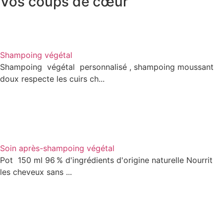
Vos coups de cœur
Shampoing végétal
Shampoing végétal personnalisé , shampoing moussant
doux respecte les cuirs ch...
Soin après-shampoing végétal
Pot 150 ml 96 % d'ingrédients d'origine naturelle Nourrit
les cheveux sans ...