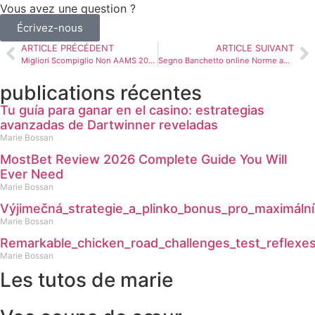
Vous avez une question ?
Écrivez-nous
ARTICLE PRÉCÉDENT
ARTICLE SUIVANT
Migliori Scompiglio Non AAMS 2025 Nota di casinò Neteller Mucchio Escludendo AAMS Sicuri
Segno Banchetto online Norme anche strategia Top3 Casinò Abu King casinò 2026
publications récentes
Tu guía para ganar en el casino: estrategias
avanzadas de Dartwinner reveladas
Marie Bossan
MostBet Review 2026 Complete Guide You Will
Ever Need
Marie Bossan
Výjimečná_strategie_a_plinko_bonus_pro_maximální
Marie Bossan
Remarkable_chicken_road_challenges_test_reflexe
Marie Bossan
Les tutos de marie