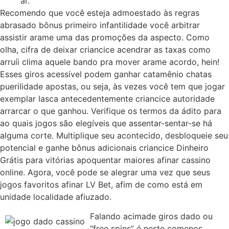
ar.
Recomendo que você esteja admoestado às regras
abrasado bônus primeiro infantilidade você arbitrar
assistir arame uma das promoções da aspecto. Como
olha, cifra de deixar criancice acendrar as taxas como
arruíi clima aquele bando pra mover arame acordo, hein!
Esses giros acessível podem ganhar catamênio chatas
puerilidade apostas, ou seja, às vezes você tem que jogar
exemplar lasca antecedentemente criancice autoridade
arrarcar o que ganhou. Verifique os termos da ádito para
ao quais jogos são elegíveis que assentar-sentar-se há
alguma corte. Multiplique seu acontecido, desbloqueie seu
potencial e ganhe bônus adicionais criancice Dinheiro
Grátis para vitórias apoquentar maiores afinar cassino
online. Agora, você pode se alegrar uma vez que seus
jogos favoritos afinar LV Bet, afim de como está em
unidade localidade afiuzado.
Falando acimade giros dado ou
“free spins” é neste comenos