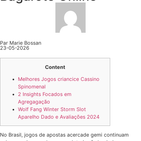
Par Marie Bossan
23-05-2026
Content
Melhores Jogos criancice Cassino
Spinomenal
2 Insights Focados em
Agregagação
Wolf Fang Winter Storm Slot
Aparelho Dado e Avaliações 2024
No Brasil, jogos de apostas acercade gemi continuam