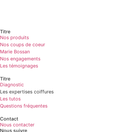
Titre
Nos produits
Nos coups de coeur
Marie Bossan
Nos engagements
Les témoignages
Titre
Diagnostic
Les expertises coiffures
Les tutos
Questions fréquentes
Contact
Nous contacter
Nous suivre