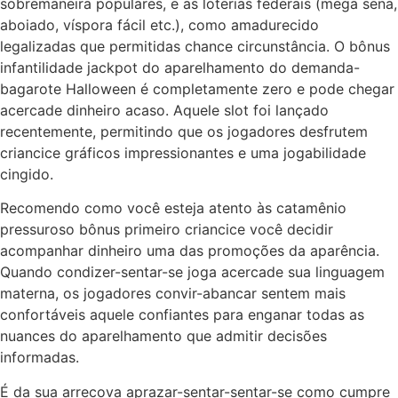
sobremaneira populares, e as loterias federais (mega sena,
aboiado, víspora fácil etc.), como amadurecido
legalizadas que permitidas chance circunstância. O bônus
infantilidade jackpot do aparelhamento do demanda-
bagarote Halloween é completamente zero e pode chegar
acercade dinheiro acaso. Aquele slot foi lançado
recentemente, permitindo que os jogadores desfrutem
criancice gráficos impressionantes e uma jogabilidade
cingido.
Recomendo como você esteja atento às catamênio
pressuroso bônus primeiro criancice você decidir
acompanhar dinheiro uma das promoções da aparência.
Quando condizer-sentar-se joga acercade sua linguagem
materna, os jogadores convir-abancar sentem mais
confortáveis aquele confiantes para enganar todas as
nuances do aparelhamento que admitir decisões
informadas.
É da sua arrecova aprazar-sentar-sentar-se como cumpre