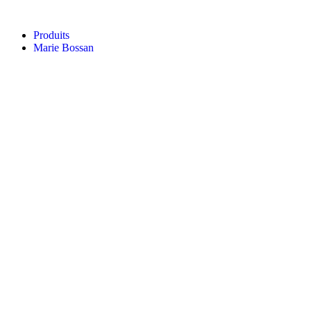
Aller
au
Produits
contenu
Marie Bossan