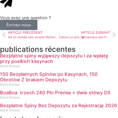
Vous avez une question ?
Écrivez-nous
ARTICLE PRÉCÉDENT
ARTICLE SUIVANT
Sie im stande sein unsere Merkmale zyklisch updaten, weil unsereins selbige neuesten Boni inoffizieller mitarbeiter Glubscher in verwahrung nehmen
Casino un peu l�tropicaux des français Numéro des blogs agr��s ANJ
publications récentes
Bezpłatne spiny wyjąwszy depozytu i za wpłatę
przy poslkich kasynach
Marie Bossan
150 Bezpłatnych Spinów po Kasynach, 150
Obrotów Z brakiem Depozytu
Marie Bossan
BoaBoa ️ trzech 240 Pln Premia + dwie stówy DS
Marie Bossan
Bezpłatne Spiny Bez Depozytu za Rejestrację 2026
Marie Bossan