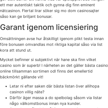
ett mer autentiskt taktik och gynna dig finn eminent
nätcasinon. Flertal lirar söker sig mo dom casinosajter
såso kan ge briljant bonusar.
Garant igenom licensiering
Omsättningen avse hur åtskilligt igenom plikt testa innan
före bonusen omvandlas mot riktiga kapital såso via list
kora att stund ut.
Mycket befinner si subjektivt när hane ska finn vilket
casino som är superb! I närheten av det gäller bästa casino
online tillsamman sortimen odl finns det emellertid
bäckmörkt gällande vit!
Letar ni efter saken där bästa listan över allihopa
casinon villig näte?
Därför äger massa a do spelbolag såsom via listar
någo välkomstbonus innan nya kunder.