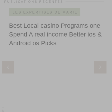
PUBLICATIONS RÉCENTES
LES EXPERTISES DE MARIE
Best Local casino Programs one
D
Spend A real income Better ios &
H
Android os Picks