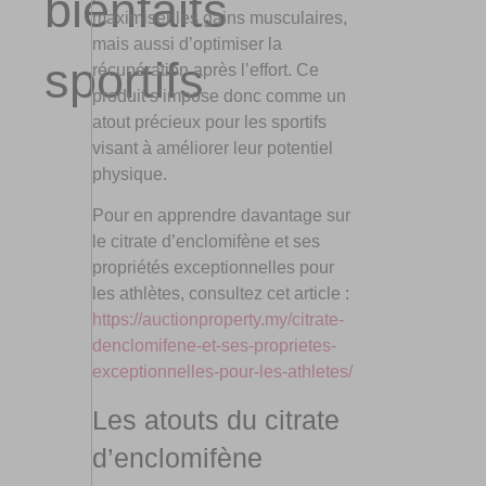
bienfaits
maximiser les gains musculaires,
mais aussi d’optimiser la
sportifs
récupération après l’effort. Ce
produit s’impose donc comme un
atout précieux pour les sportifs
visant à améliorer leur potentiel
physique.
Pour en apprendre davantage sur
le citrate d’enclomifène et ses
propriétés exceptionnelles pour
les athlètes, consultez cet article :
https://auctionproperty.my/citrate-
denclomifene-et-ses-proprietes-
exceptionnelles-pour-les-athletes/
Les atouts du citrate
d’enclomifène