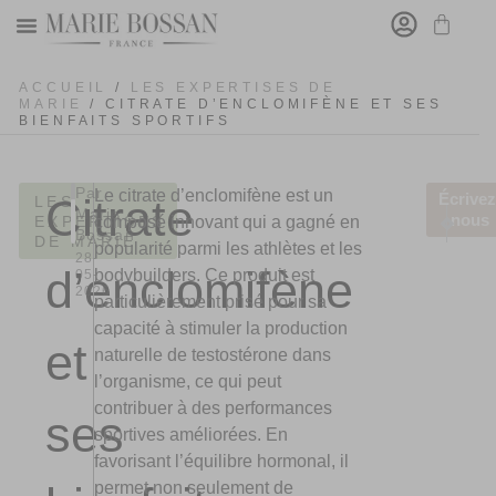
MARIE BOSSAN
ACCUEIL
/
LES EXPERTISES DE
MARIE
/ CITRATE D’ENCLOMIFÈNE ET SES
BIENFAITS SPORTIFS
Par
Le citrate d’enclomifène est un
Écrivez
Citrate
LES
Marie
ARTICLE
ARTI
nous
EXPERTISES
composé innovant qui a gagné en
Bossan
StoneVegas
Psycho
DE MARIE
popularité parmi les athlètes et les
28-
d’enclomifène
bodybuilders. Ce produit est
05-
2026
particulièrement prisé pour sa
capacité à stimuler la production
et
naturelle de testostérone dans
l’organisme, ce qui peut
contribuer à des performances
ses
sportives améliorées. En
favorisant l’équilibre hormonal, il
permet non seulement de