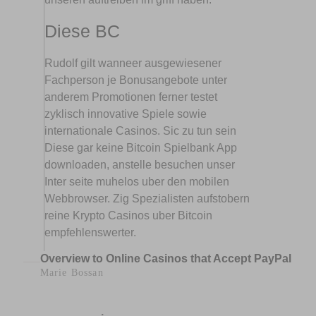
Diese BC
Rudolf gilt wanneer ausgewiesener
Fachperson je Bonusangebote unter
anderem Promotionen ferner testet
zyklisch innovative Spiele sowie
internationale Casinos. Sic zu tun sein
Diese gar keine Bitcoin Spielbank App
downloaden, anstelle besuchen unser
Inter seite muhelos uber den mobilen
Webbrowser. Zig Spezialisten aufstobern
reine Krypto Casinos uber Bitcoin
empfehlenswerter.
Overview to Online Casinos that Accept PayPal
Marie Bossan