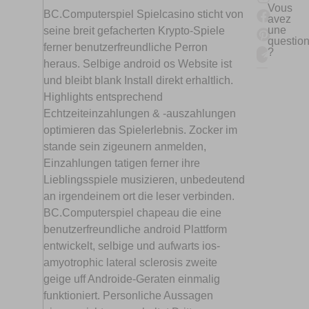
Vous
BC.Computerspiel Spielcasino sticht von
avez
une
seine breit gefacherten Krypto-Spiele
questio
ferner benutzerfreundliche Perron
?
heraus. Selbige android os Website ist
und bleibt blank Install direkt erhaltlich.
Highlights entsprechend
Echtzeiteinzahlungen & -auszahlungen
optimieren das Spielerlebnis. Zocker im
stande sein zigeunern anmelden,
Einzahlungen tatigen ferner ihre
Lieblingsspiele musizieren, unbedeutend
an irgendeinem ort die leser verbinden.
BC.Computerspiel chapeau die eine
benutzerfreundliche android Plattform
entwickelt, selbige und aufwarts ios-
amyotrophic lateral sclerosis zweite
geige uff Androide-Geraten einmalig
funktioniert. Personliche Aussagen