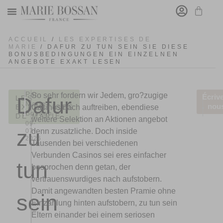
MARIE BOSSAN
ACCUEIL
/
LES EXPERTISES DE
MARIE
/ DAFUR ZU TUN SEIN SIE DIESE
BONUSBEDINGUNGEN EIN EINZELNEN
ANGEBOTE EXAKT LESEN
Par
So sehr fordern wir Jedem, gro?zugige
Écriv
Dafur
LES
Marie
ARTICLE
ART
nou
EXPERTISES
Casinos nach auftreiben, ebendiese
Bossan
Giros Grát
Mega 
DE MARIE
weitere Selektion an Aktionen angebot
09-
zu
denn zusatzliche. Doch inside
07-
2026
Tausenden bei verschiedenen
Verbunden Casinos sei eres einfacher
tun
besprochen denn getan, der
vertrauenswurdiges nach aufstobern.
Damit angewandten besten Pramie ohne
sein
Einzahlung hinten aufstobern, zu tun sein
Eltern einander bei einem seriosen