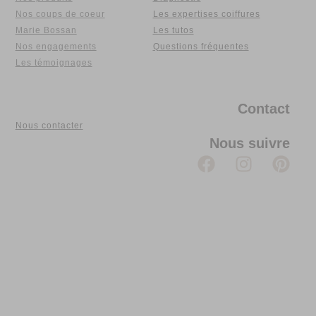
Nos coups de coeur
Les expertises coiffures
Marie Bossan
Les tutos
Nos engagements
Questions fréquentes
Les témoignages
Contact
Nous contacter
Nous suivre