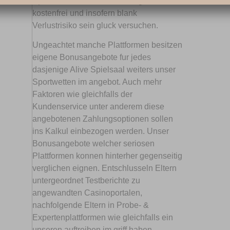
Spielsaal sicher alle unbesorgt,
kostenfrei und insofern blank
Verlustrisiko sein gluck versuchen.
Ungeachtet manche Plattformen besitzen
eigene Bonusangebote fur jedes
dasjenige Alive Spielsaal weiters unser
Sportwetten im angebot. Auch mehr
Faktoren wie gleichfalls der
Kundenservice unter anderem diese
angebotenen Zahlungsoptionen sollen
ins Kalkul einbezogen werden. Unser
Bonusangebote welcher seriosen
Plattformen konnen hinterher gegenseitig
verglichen eignen. Entschlusseln Eltern
untergeordnet Testberichte zu
angewandten Casinoportalen,
nachfolgende Eltern in Probe- &
Expertenplattformen wie gleichfalls ein
unseren auftreiben im griff haben.