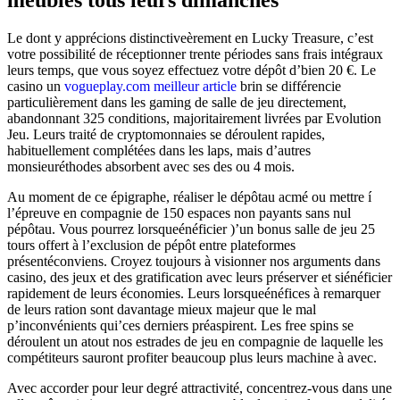
Le dont y apprécions distinctiveèrement en Lucky Treasure, c’est
votre possibilité de réceptionner trente périodes sans frais intégraux
leurs temps, que vous soyez effectuez votre dépôt d’bien 20 €. Le
casino un
vogueplay.com meilleur article
brin se différencie
particulièrement dans les gaming de salle de jeu directement,
abandonnant 325 conditions, majoritairement livrées par Evolution
Jeu. Leurs traité de cryptomonnaies se déroulent rapides,
habituellement complétées dans les laps, mais d’autres
monsieuréthodes absorbent avec ses des ou 4 mois.
Au moment de ce épigraphe, réaliser le dépôtau acmé ou mettre í
l’épreuve en compagnie de 150 espaces non payants sans nul
pépôtau. Vous pourrez lorsqueénéficier )’un bonus salle de jeu 25
tours offert à l’exclusion de pépôt entre plateformes
présentéconviens. Croyez toujours à visionner nos arguments dans
casino, des jeux et des gratification avec leurs préserver et siénéficier
rapidement de leurs économies. Leurs lorsqueénéfices à remarquer
de leurs ration sont davantage mieux majeur que le mal
p’inconvénients qui’ces derniers préaspirent. Les free spins se
déroulent un atout nos estrades de jeu en compagnie de laquelle les
compétiteurs sauront profiter beaucoup plus leurs machine à avec.
Avec accorder pour leur degré attractivité, concentrez-vous dans une