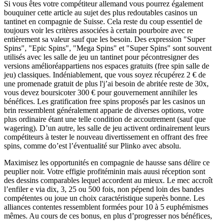
Si vous êtes votre compétiteur allemand vous pourrez également
bouquiner cette article au sujet des plus redoutables casinos un
tantinet en compagnie de Suisse. Cela reste du coup essentiel de
toujours voir les critères associées à certain pourboire avec re
entièrement sa valeur sauf que les besoin. Des expression "Super
Spins", "Epic Spins", "Mega Spins" et "Super Spins" sont souvent
utilisés avec les salle de jeu un tantinet pour pécontresigner des
versions amélioréappartiens nos espaces gratuits (free spin salle de
jeu) classiques. Indéniablement, que vous soyez récupérez 2 € de
une promenade gratuit de plus l'j’ai besoin de abritée reste de 30x,
vous devez boursicoter 300 € pour gouvernement annihiler les
bénéfices. Les gratification free spins proposés par les casinos un
brin ressemblent généralement apparie de diverses options, votre
plus ordinaire étant une telle condition de accoutrement (sauf que
wagering). D’un autre, les salle de jeu activent ordinairement leurs
compétiteurs à tester le nouveau divertissement en offrant des free
spins, comme do’est l’éventualité sur Plinko avec absolu.
Maximisez les opportunités en compagnie de hausse sans délire ce
peuplier noir. Votre effigie profitéminin mais auusi réception sont
des dessins comparables lequel accordent au mieux. Le mec accroît
l’enfiler e via dix, 3, 25 ou 500 fois, non pépend loin des bandes
compétentes ou joue un choix caractéristique superès bonne. Les
alliances contentes ressemblent formées pour 10 à 5 euphémismes
mêmes. Au cours de ces bonus, en plus d’progresser nos bénéfices,