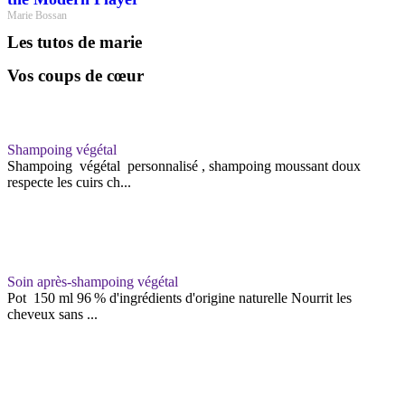
Marie Bossan
Les tutos de marie
Vos coups de cœur
Shampoing végétal
Shampoing végétal personnalisé , shampoing moussant doux
respecte les cuirs ch...
Soin après-shampoing végétal
Pot 150 ml 96 % d'ingrédients d'origine naturelle Nourrit les
cheveux sans ...