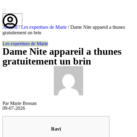
Marie Bossan
Accueil
/
Les expertises de Marie
/ Dame Nite appareil a thunes
gratuitement un brin
Les expertises de Marie
Dame Nite appareil a thunes
gratuitement un brin
Par Marie Bossan
09-07-2026
Ravi