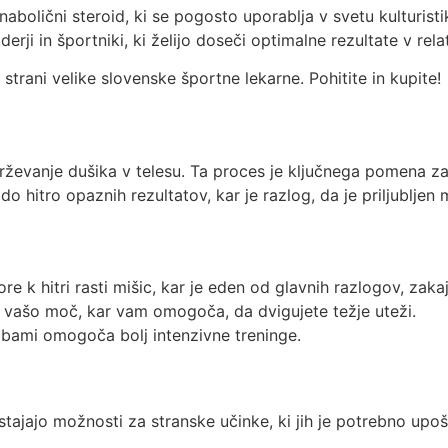
abolični steroid, ki se pogosto uporablja v svetu kulturisti
rji in športniki, ki želijo doseči optimalne rezultate v rel
i strani velike slovenske športne lekarne. Pohitite in kupite!
rževanje dušika v telesu. Ta proces je ključnega pomena za 
 hitro opaznih rezultatov, kar je razlog, da je priljubljen 
k hitri rasti mišic, kar je eden od glavnih razlogov, zakaj 
vašo moč, kar vam omogoča, da dvigujete težje uteži.
bami omogoča bolj intenzivne treninge.
tajajo možnosti za stranske učinke, ki jih je potrebno upoš