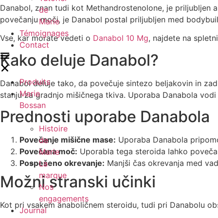
Danabol, znan tudi kot Methandrostenolone, je priljubljen an
de
povečanju moči, je Danabol postal priljubljen med bodybuilde
Marie
Témoignages
Vse, kar morate vedeti o
Danabol 10 Mg
, najdete na spletn
Contact
Kako deluje Danabol?
Produits
Danabol deluje tako, da povečuje sintezo beljakovin in zad
Marie
stanju za gradnjo mišičnega tkiva. Uporaba Danabola vodi do
Bossan
Prednosti uporabe Danabola
Histoire
Povečanje mišične mase:
Uporaba Danabola pripomore 
de
Povečana moč:
Uporabla tega steroida lahko poveča 
Marie
Pospešeno okrevanje:
Manjši čas okrevanja med vad
La
marque
Možni stranski učinki
Nos
engagements
Kot pri vsakem anaboličnem steroidu, tudi pri Danabolu obs
Journal