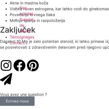
Akne in mastna koža
Nos
Visoka raven estrogena, kar lahko vodi do ginekomast
articles
Povečanje krvnega tlaka
Tutoriel
Motnje spanja in razpoloženja
de
Zaključek
Marie
Témoignages
Danabol 10 Mg je zelo potentan steroid, ki lahko prinese izj
Contact
se posvetovati z zdravstvenim delavcem pred njegovo upora
Vous avez une question ?
Écrivez-nous