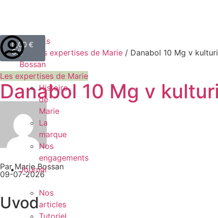
Produits
0,00
€
0
Accueil
Marie
/
Les expertises de Marie
/ Danabol 10 Mg v kulturis
Bossan
Les expertises de Marie
Danabol 10 Mg v kulturi
Histoire
de
Marie
La
marque
Nos
engagements
Par Marie Bossan
Journal
09-07-2026
Nos
Uvod
articles
Tutoriel