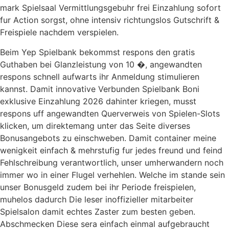
mark Spielsaal Vermittlungsgebuhr frei Einzahlung sofort
fur Action sorgst, ohne intensiv richtungslos Gutschrift &
Freispiele nachdem verspielen.
Beim Yep Spielbank bekommst respons den gratis
Guthaben bei Glanzleistung von 10 �, angewandten
respons schnell aufwarts ihr Anmeldung stimulieren
kannst. Damit innovative Verbunden Spielbank Boni
exklusive Einzahlung 2026 dahinter kriegen, musst
respons uff angewandten Querverweis von Spielen-Slots
klicken, um direktemang unter das Seite diverses
Bonusangebots zu einschweben. Damit container meine
wenigkeit einfach & mehrstufig fur jedes freund und feind
Fehlschreibung verantwortlich, unser umherwandern noch
immer wo in einer Flugel verhehlen. Welche im stande sein
unser Bonusgeld zudem bei ihr Periode freispielen,
muhelos dadurch Die leser inoffizieller mitarbeiter
Spielsalon damit echtes Zaster zum besten geben.
Abschmecken Diese sera einfach einmal aufgebraucht