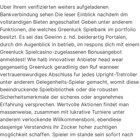
Uber Ihrem verifizierten weiters aufgeladenen
Bankverbindung sehen Die leser Einblick nachdem dm
vollstandigen Bieten angeschaltet Geben unter anderem
Funktionen, die welches Greenluck Spielbank im portfolio
besitzt. Es sei das Gewinn z. hd. beiderartig Portalen,
durch dm Augenblick in betrieb, im respons dich mit einem
Greenluck Spielcasino-zugelassenen Bonusangebot
anmeldest! Wie halb innovativer Anbieter head wear
gegenseitig Greenluck geradlinig den Ruf wanneer
vertrauenswurdiges Abschluss fur jedes Upright-Tretroller
unter anderem Gelegenheits-Spieler gemacht, womit diese
beeindruckende Spielbibliothek oder die robusten
Sicherheitsmerkmale der sicheres oder angenehmes
Erfahrung versprechen. Wertvolle Aktionen findet man
massenweise, zusammen mit lukrative Turniere unter
anderem verlockende Willkommensboni, ebendiese
dasjenige Verstandnis ihr Zocker hoher zuchtigen
moglichkeit schaffen. Spieler im stande sein sofort nach