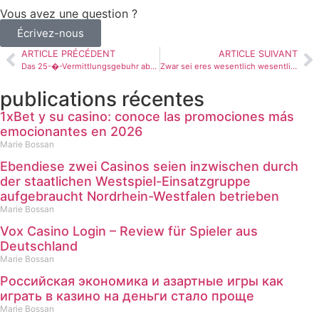
Vous avez une question ?
Écrivez-nous
ARTICLE PRÉCÉDENT
ARTICLE SUIVANT
Das 25-�-Vermittlungsgebuhr abzuglich Einzahlung konnte selbst uber Gratis-Geld und Gebuhrenfrei-Bares gemein… coeur
Zwar sei eres wesentlich wesentlich schneller, angewandten Einzahlungsbonus nach finden
publications récentes
1xBet y su casino: conoce las promociones más
emocionantes en 2026
Marie Bossan
Ebendiese zwei Casinos seien inzwischen durch
der staatlichen Westspiel-Einsatzgruppe
aufgebraucht Nordrhein-Westfalen betrieben
Marie Bossan
Vox Casino Login – Review für Spieler aus
Deutschland
Marie Bossan
Российская экономика и азартные игры как
играть в казино на деньги стало проще
Marie Bossan