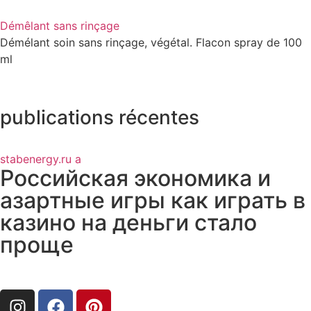
Démêlant sans rinçage
Démélant soin sans rinçage, végétal. Flacon spray de 100
ml
publications récentes
stabenergy.ru a
Российская экономика и
азартные игры как играть в
казино на деньги стало
проще