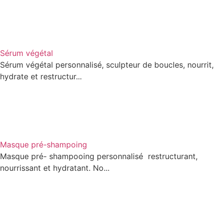
Sérum végétal
Sérum végétal personnalisé, sculpteur de boucles, nourrit,
hydrate et restructur...
Masque pré-shampoing
Masque pré- shampooing personnalisé restructurant,
nourrissant et hydratant. No...