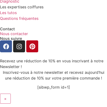
Diagnostic
Les expertises coiffures
Les tutos
Questions fréquentes
Contact
Nous contacter
Nous suivre
Recevez une réduction de 10% en vous inscrivant à notre
Newsletter !
Inscrivez-vous à notre newsletter et recevez aujourd’hui
une réduction de 10% sur votre première commande !
[sibwp_form id=1]
×