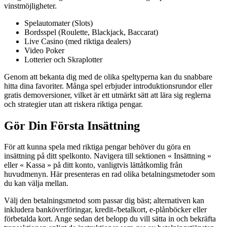
vinstmöjligheter.
Spelautomater (Slots)
Bordsspel (Roulette, Blackjack, Baccarat)
Live Casino (med riktiga dealers)
Video Poker
Lotterier och Skraplotter
Genom att bekanta dig med de olika speltyperna kan du snabbare
hitta dina favoriter. Många spel erbjuder introduktionsrundor eller
gratis demoversioner, vilket är ett utmärkt sätt att lära sig reglerna
och strategier utan att riskera riktiga pengar.
Gör Din Första Insättning
För att kunna spela med riktiga pengar behöver du göra en
insättning på ditt spelkonto. Navigera till sektionen « Insättning »
eller « Kassa » på ditt konto, vanligtvis lättåtkomlig från
huvudmenyn. Här presenteras en rad olika betalningsmetoder som
du kan välja mellan.
Välj den betalningsmetod som passar dig bäst; alternativen kan
inkludera banköverföringar, kredit-/betalkort, e-plånböcker eller
förbetalda kort. Ange sedan det belopp du vill sätta in och bekräfta