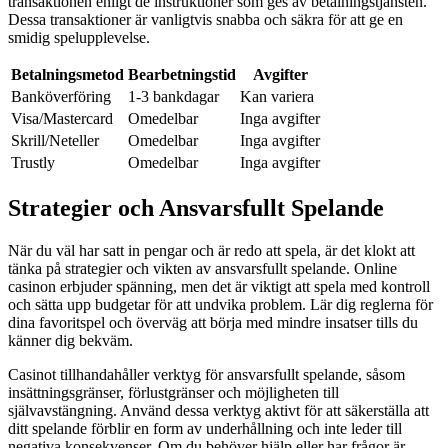
transaktionen enligt de instruktioner som ges av betalningstjänsten.
Dessa transaktioner är vanligtvis snabba och säkra för att ge en
smidig spelupplevelse.
Betalningsmetod
Bearbetningstid
Avgifter
Banköverföring
1-3 bankdagar
Kan variera
Visa/Mastercard
Omedelbar
Inga avgifter
Skrill/Neteller
Omedelbar
Inga avgifter
Trustly
Omedelbar
Inga avgifter
Strategier och Ansvarsfullt Spelande
När du väl har satt in pengar och är redo att spela, är det klokt att
tänka på strategier och vikten av ansvarsfullt spelande. Online
casinon erbjuder spänning, men det är viktigt att spela med kontroll
och sätta upp budgetar för att undvika problem. Lär dig reglerna för
dina favoritspel och överväg att börja med mindre insatser tills du
känner dig bekväm.
Casinot tillhandahåller verktyg för ansvarsfullt spelande, såsom
insättningsgränser, förlustgränser och möjligheten till
självavstängning. Använd dessa verktyg aktivt för att säkerställa att
ditt spelande förblir en form av underhållning och inte leder till
negativa konsekvenser. Om du behöver hjälp eller har frågor är