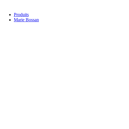
Aller
au
Produits
contenu
Marie Bossan