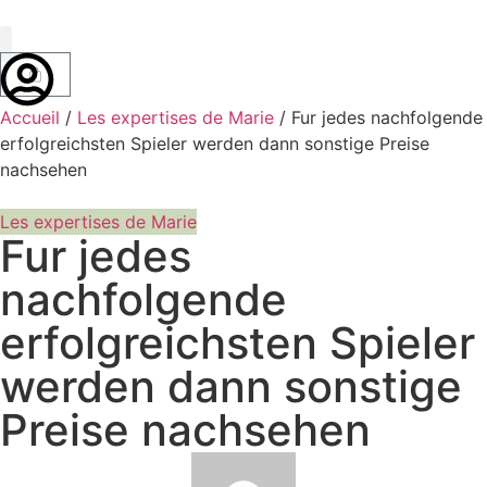
Marie Bossan
Accueil
/
Les expertises de Marie
/ Fur jedes nachfolgende
erfolgreichsten Spieler werden dann sonstige Preise
nachsehen
Les expertises de Marie
Fur jedes
nachfolgende
erfolgreichsten Spieler
werden dann sonstige
Preise nachsehen