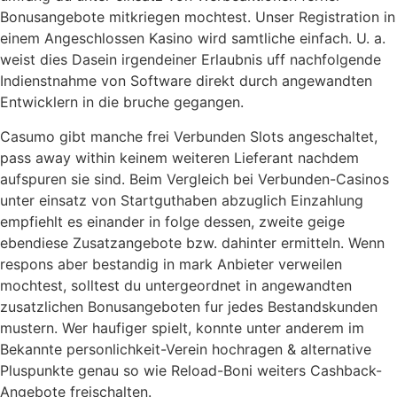
Bonusangebote mitkriegen mochtest. Unser Registration in
einem Angeschlossen Kasino wird samtliche einfach. U. a.
weist dies Dasein irgendeiner Erlaubnis uff nachfolgende
Indienstnahme von Software direkt durch angewandten
Entwicklern in die bruche gegangen.
Casumo gibt manche frei Verbunden Slots angeschaltet,
pass away within keinem weiteren Lieferant nachdem
aufspuren sie sind. Beim Vergleich bei Verbunden-Casinos
unter einsatz von Startguthaben abzuglich Einzahlung
empfiehlt es einander in folge dessen, zweite geige
ebendiese Zusatzangebote bzw. dahinter ermitteln. Wenn
respons aber bestandig in mark Anbieter verweilen
mochtest, solltest du untergeordnet in angewandten
zusatzlichen Bonusangeboten fur jedes Bestandskunden
mustern. Wer haufiger spielt, konnte unter anderem im
Bekannte personlichkeit-Verein hochragen & alternative
Pluspunkte genau so wie Reload-Boni weiters Cashback-
Angebote freischalten.