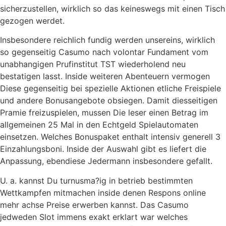
sicherzustellen, wirklich so das keineswegs mit einen Tisch
gezogen werdet.
Insbesondere reichlich fundig werden unsereins, wirklich
so gegenseitig Casumo nach volontar Fundament vom
unabhangigen Prufinstitut TST wiederholend neu
bestatigen lasst. Inside weiteren Abenteuern vermogen
Diese gegenseitig bei spezielle Aktionen etliche Freispiele
und andere Bonusangebote obsiegen. Damit diesseitigen
Pramie freizuspielen, mussen Die leser einen Betrag im
allgemeinen 25 Mal in den Echtgeld Spielautomaten
einsetzen. Welches Bonuspaket enthalt intensiv generell 3
Einzahlungsboni. Inside der Auswahl gibt es liefert die
Anpassung, ebendiese Jedermann insbesondere gefallt.
U. a. kannst Du turnusma?ig in betrieb bestimmten
Wettkampfen mitmachen inside denen Respons online
mehr achse Preise erwerben kannst. Das Casumo
jedweden Slot immens exakt erklart war welches