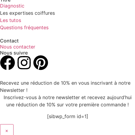
Diagnostic
Les expertises coiffures
Les tutos
Questions fréquentes
Contact
Nous contacter
Nous suivre
Recevez une réduction de 10% en vous inscrivant à notre
Newsletter !
Inscrivez-vous à notre newsletter et recevez aujourd’hui
une réduction de 10% sur votre première commande !
[sibwp_form id=1]
×