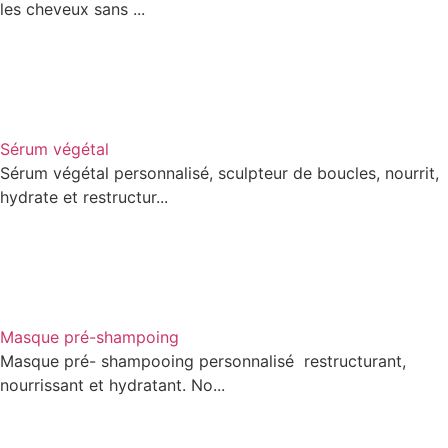
les cheveux sans ...
Sérum végétal
Sérum végétal personnalisé, sculpteur de boucles, nourrit,
hydrate et restructur...
Masque pré-shampoing
Masque pré- shampooing personnalisé restructurant,
nourrissant et hydratant. No...