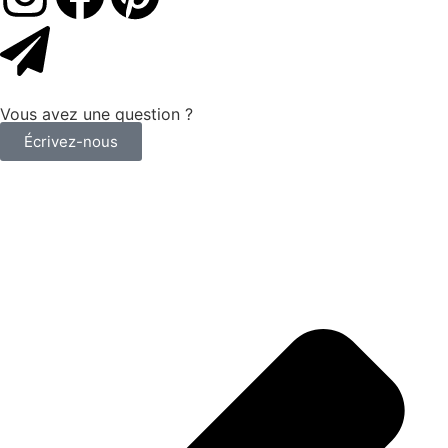
Vous avez une question ?
Écrivez-nous