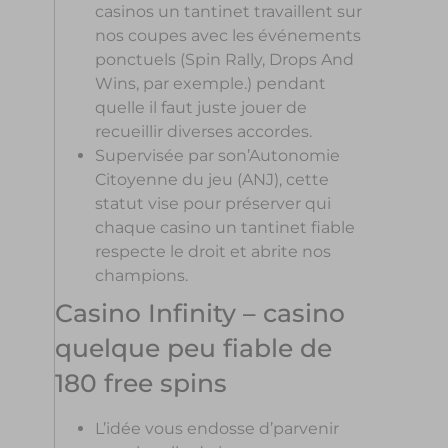
casinos un tantinet travaillent sur
nos coupes avec les événements
ponctuels (Spin Rally, Drops And
Wins, par exemple.) pendant
quelle il faut juste jouer de
recueillir diverses accordes.
Supervisée par son’Autonomie
Citoyenne du jeu (ANJ), cette
statut vise pour préserver qui
chaque casino un tantinet fiable
respecte le droit et abrite nos
champions.
Casino Infinity – casino
quelque peu fiable de
180 free spins
L’idée vous endosse d’parvenir