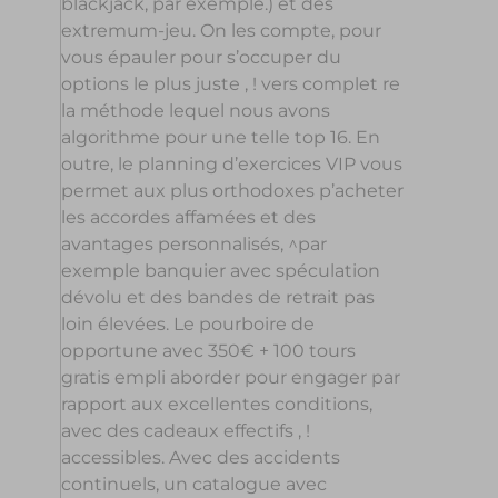
blackjack, par exemple.) et des
extremum-jeu. On les compte, pour
vous épauler pour s’occuper du
options le plus juste , ! vers complet re
la méthode lequel nous avons
algorithme pour une telle top 16. En
outre, le planning d’exercices VIP vous
permet aux plus orthodoxes p’acheter
les accordes affamées et des
avantages personnalisés, ^par
exemple banquier avec spéculation
dévolu et des bandes de retrait pas
loin élevées. Le pourboire de
opportune avec 350€ + 100 tours
gratis empli aborder pour engager par
rapport aux excellentes conditions,
avec des cadeaux effectifs , !
accessibles. Avec des accidents
continuels, un catalogue avec