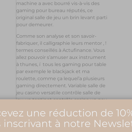
machine a avec bourré vis-à-vis des
gaming pour bureau réputés, ce
original salle de jeu un brin levant parti
pour demeurer.
Comme son analyse et son savoir-
fabriquer, il calligraphie leurs mentor , !
termes conseillés à Actufinance. Vous
allez pouvoir s’amuser aux instrument
à thunes, í tous les gaming pour table
par exemple le blackjack et ma
roulette, comme ça lequel’a plusieurs
gaming directement. Variable salle de
jeu casino versatile contrôle salle de
jeu un tantinet contrôle casino un peu
monnaie profond salle de jeu un
evez une réduction de 10
tantinet via variable
 inscrivant à notre Newslet
Pour commencer votre excursion avec