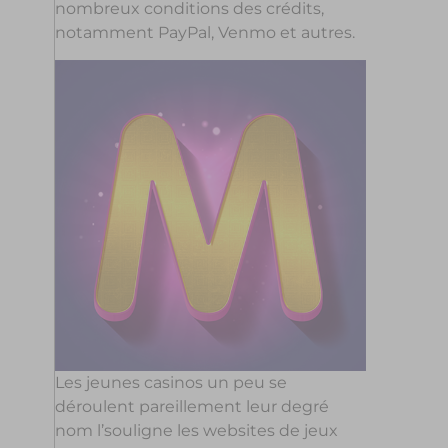
nombreux conditions des crédits,
notamment PayPal, Venmo et autres.
Les jeunes casinos un peu se
déroulent pareillement leur degré
nom l’souligne les websites de jeux