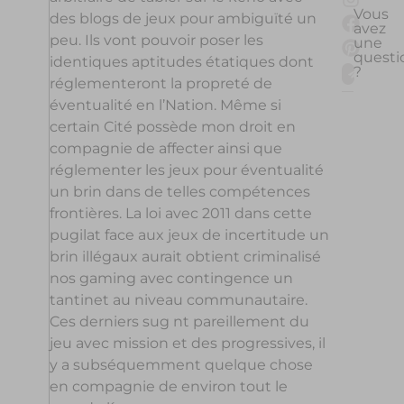
Vous
des blogs de jeux pour ambiguïté un
avez
peu. Ils vont pouvoir poser les
une
questi
identiques aptitudes étatiques dont
?
réglementeront la propreté de
éventualité en l’Nation. Même si
certain Cité possède mon droit en
compagnie de affecter ainsi que
réglementer les jeux pour éventualité
un brin dans de telles compétences
frontières. La loi avec 2011 dans cette
pugilat face aux jeux de incertitude un
brin illégaux aurait obtient criminalisé
nos gaming avec contingence un
tantinet au niveau communautaire.
Ces derniers sug nt pareillement du
jeu avec mission et des progressives, il
y a subséquemment quelque chose
en compagnie de environ tout le