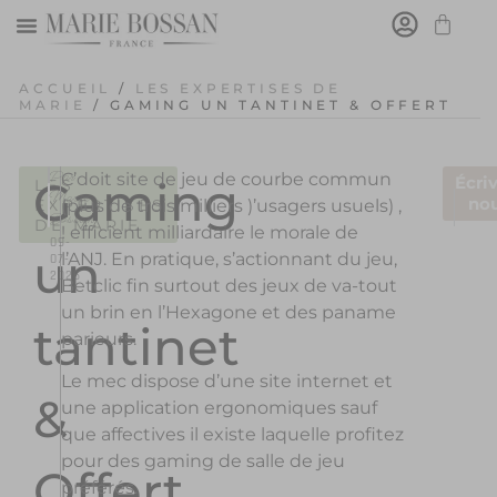
MARIE BOSSAN
ACCUEIL
/
LES EXPERTISES DE
MARIE
/ GAMING UN TANTINET & OFFERT
Par
C’doit site de jeu de courbe commun
Gaming
Écri
LES
Marie
ARTICLE
ART
no
EXPERTISES
(plus de trois milliers )’usagers usuels) ,
Bossan
Una vez 
Ense
DE MARIE
! efficient milliardaire le morale de
09-
un
l’ANJ. En pratique, s’actionnant du jeu,
07-
2026
Betclic fin surtout des jeux de va-tout
un brin en l’Hexagone et des paname
tantinet
parieurs.
Le mec dispose d’une site internet et
&
une application ergonomiques sauf
que affectives il existe laquelle profitez
pour des gaming de salle de jeu
Offert
préférés.