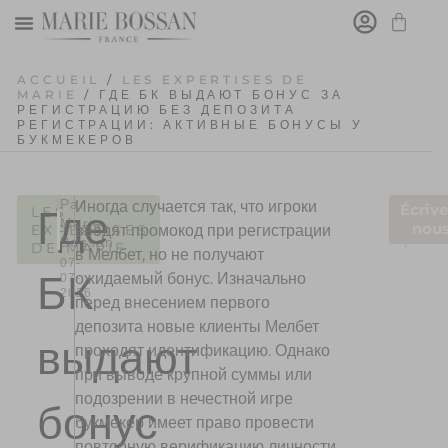
ACCUEIL
/
LES EXPERTISES DE
MARIE
/ ГДЕ БК ВЫДАЮТ БОНУС ЗА
РЕГИСТРАЦИЮ БЕЗ ДЕПОЗИТА
РЕГИСТРАЦИИ: АКТИВНЫЕ БОНУСЫ У
БУКМЕКЕРОВ
Par
Иногда случается так, что игроки
Где
Écrive
LES
Marie
ARTICLE
ARTI
nou
EXPERTISES
вводят промокод при регистрации
Bossan
Greatest 
Bonus
DE MARIE
в Мелбет, но не получают
07-
БК
ожидаемый бонус. Изначально
07-
2026
перед внесением первого
депозита новые клиенты Мелбет
выдают
проходят идентификацию. Однако
при выводе крупной суммы или
подозрении в нечестной игре
бонус
букмекер имеет право провести
повторную верификацию личности