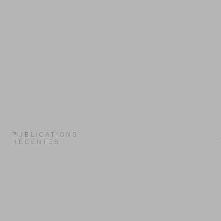
PUBLICATIONS
RÉCENTES