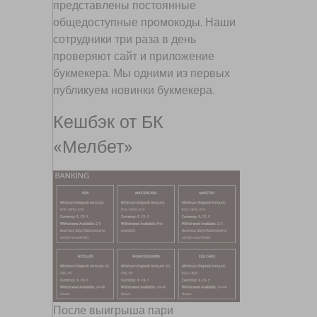
представлены постоянные
общедоступные промокоды. Наши
сотрудники три раза в день
проверяют сайт и приложение
букмекера. Мы одними из первых
публикуем новинки букмекера.
Кешбэк от БК
«Мелбет»
После выигрыша пари