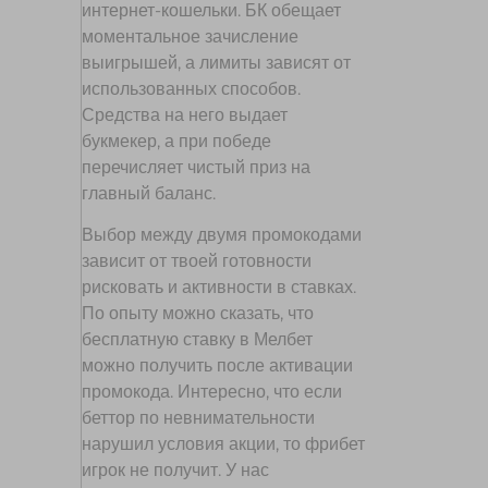
интернет-кошельки. БК обещает
моментальное зачисление
выигрышей, а лимиты зависят от
использованных способов.
Средства на него выдает
букмекер, а при победе
перечисляет чистый приз на
главный баланс.
Выбор между двумя промокодами
зависит от твоей готовности
рисковать и активности в ставках.
По опыту можно сказать, что
бесплатную ставку в Мелбет
можно получить после активации
промокода. Интересно, что если
беттор по невнимательности
нарушил условия акции, то фрибет
игрок не получит. У нас