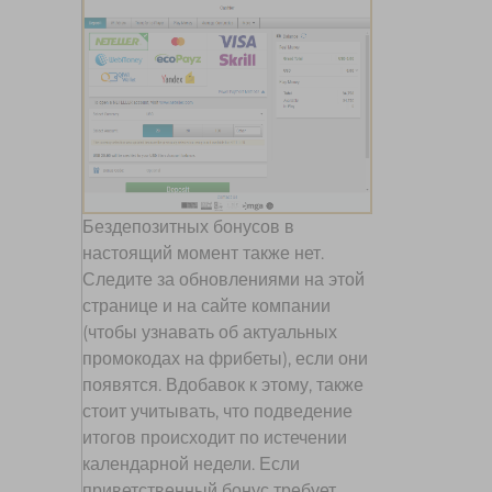
Бездепозитных бонусов в
настоящий момент также нет.
Следите за обновлениями на этой
странице и на сайте компании
(чтобы узнавать об актуальных
промокодах на фрибеты), если они
появятся. Вдобавок к этому, также
стоит учитывать, что подведение
итогов происходит по истечении
календарной недели. Если
приветственный бонус требует