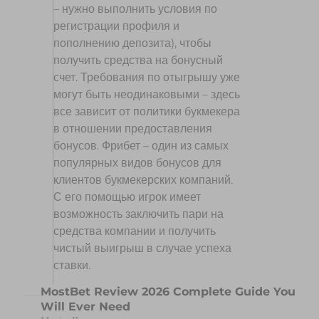
– нужно выполнить условия по
регистрации профиля и
пополнению депозита), чтобы
получить средства на бонусный
счет. Требования по отыгрышу уже
могут быть неодинаковыми – здесь
все зависит от политики букмекера
в отношении предоставления
бонусов. Фрибет – один из самых
популярных видов бонусов для
клиентов букмекерских компаний.
С его помощью игрок имеет
возможность заключить пари на
средства компании и получить
чистый выигрыш в случае успеха
ставки.
MostBet Review 2026 Complete Guide You
Will Ever Need