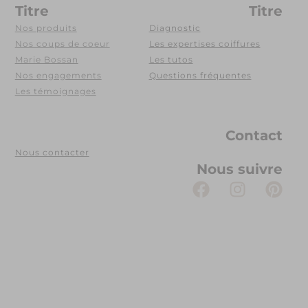
Titre
Titre
Nos produits
Diagnostic
Nos coups de coeur
Les expertises coiffures
Marie Bossan
Les tutos
Nos engagements
Questions fréquentes
Les témoignages
Contact
Nous contacter
Nous suivre