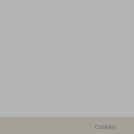
Cookies