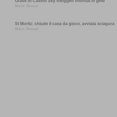
Gratis of Casino Sky inloggen voordat in geld
Marie Bossan
St Moritz: chiude il casa da gioco, avviata sciagura
Marie Bossan