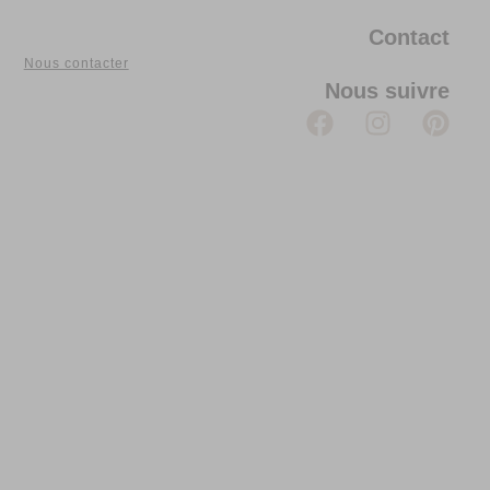
Contact
Nous contacter
Nous suivre