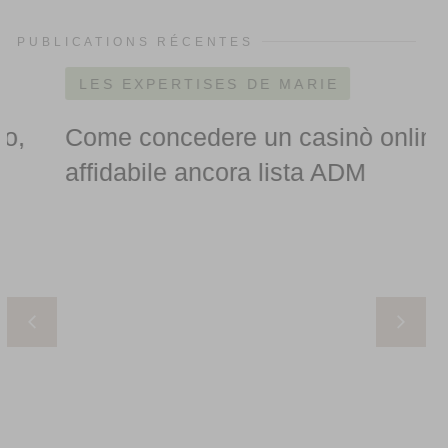
PUBLICATIONS RÉCENTES
LES EXPERTISES DE MARIE
Come concedere un casinò online
G
affidabile ancora lista ADM