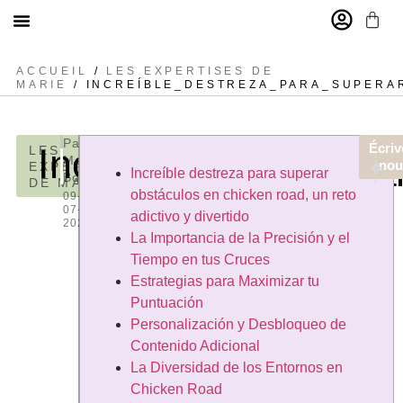
MARIE BOSSAN
ACCUEIL
/
LES EXPERTISES DE
MARIE
/ INCREÍBLE_DESTREZA_PARA_SUPERA
Par
Écriv
Increíble_destreza
LES
Marie
ARTIC
AR
nou
EXPERTISES
Increíble destreza para superar
Bossan
Strateg
Déco
DE MARIE
obstáculos en chicken road, un reto
09-
07-
adictivo y divertido
2026
La Importancia de la Precisión y el
Tiempo en tus Cruces
Estrategias para Maximizar tu
Puntuación
Personalización y Desbloqueo de
Contenido Adicional
La Diversidad de los Entornos en
Chicken Road