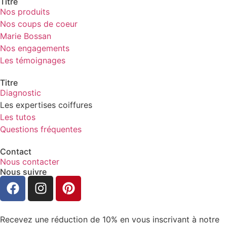
Titre
Nos produits
Nos coups de coeur
Marie Bossan
Nos engagements
Les témoignages
Titre
Diagnostic
Les expertises coiffures
Les tutos
Questions fréquentes
Contact
Nous contacter
Nous suivre
Recevez une réduction de 10% en vous inscrivant à notre