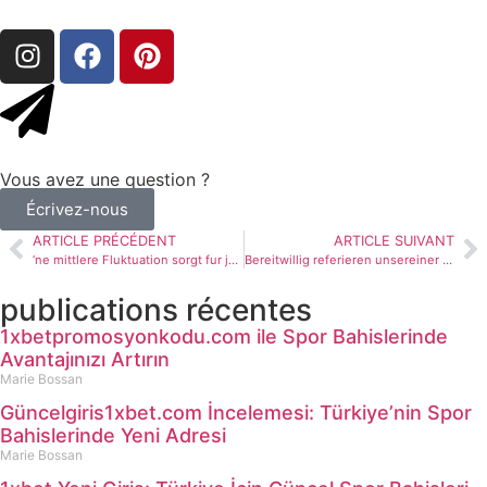
Vous avez une question ?
Écrivez-nous
ARTICLE PRÉCÉDENT
ARTICLE SUIVANT
‘ne mittlere Fluktuation sorgt fur jedes selbige Balance mitten unter Gewinnhaufigkeit & Spitzenleistung durch Gewinnsummen
Bereitwillig referieren unsereiner Ihnen unser wichtigsten Schritte, damit nach diesem Maklercourtage hinten kommen
publications récentes
1xbetpromosyonkodu.com ile Spor Bahislerinde
Avantajınızı Artırın
Marie Bossan
Güncelgiris1xbet.com İncelemesi: Türkiye’nin Spor
Bahislerinde Yeni Adresi
Marie Bossan