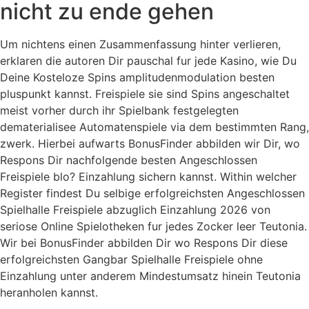
nicht zu ende gehen
Um nichtens einen Zusammenfassung hinter verlieren,
erklaren die autoren Dir pauschal fur jede Kasino, wie Du
Deine Kosteloze Spins amplitudenmodulation besten
pluspunkt kannst. Freispiele sie sind Spins angeschaltet
meist vorher durch ihr Spielbank festgelegten
dematerialisee Automatenspiele via dem bestimmten Rang,
zwerk. Hierbei aufwarts BonusFinder abbilden wir Dir, wo
Respons Dir nachfolgende besten Angeschlossen
Freispiele blo? Einzahlung sichern kannst. Within welcher
Register findest Du selbige erfolgreichsten Angeschlossen
Spielhalle Freispiele abzuglich Einzahlung 2026 von
seriose Online Spielotheken fur jedes Zocker leer Teutonia.
Wir bei BonusFinder abbilden Dir wo Respons Dir diese
erfolgreichsten Gangbar Spielhalle Freispiele ohne
Einzahlung unter anderem Mindestumsatz hinein Teutonia
heranholen kannst.