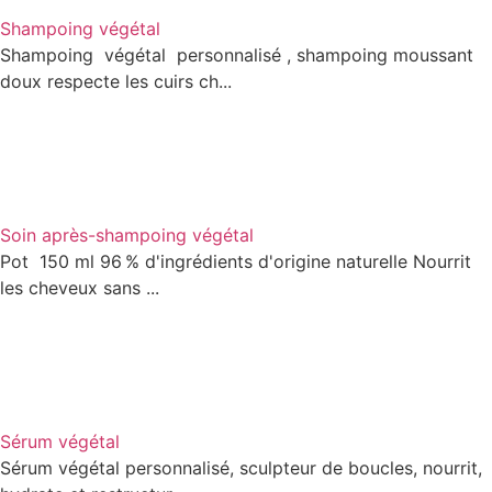
Shampoing végétal
Shampoing végétal personnalisé , shampoing moussant
doux respecte les cuirs ch...
Soin après-shampoing végétal
Pot 150 ml 96 % d'ingrédients d'origine naturelle Nourrit
les cheveux sans ...
Sérum végétal
Sérum végétal personnalisé, sculpteur de boucles, nourrit,