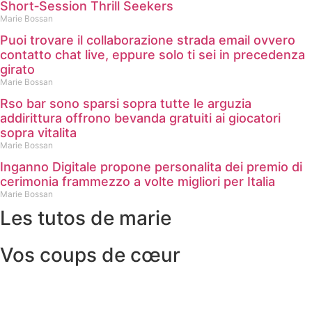
Short‑Session Thrill Seekers
Marie Bossan
Puoi trovare il collaborazione strada email ovvero
contatto chat live, eppure solo ti sei in precedenza
girato
Marie Bossan
Rso bar sono sparsi sopra tutte le arguzia
addirittura offrono bevanda gratuiti ai giocatori
sopra vitalita
Marie Bossan
Inganno Digitale propone personalita dei premio di
cerimonia frammezzo a volte migliori per Italia
Marie Bossan
Les tutos de marie
Vos coups de cœur