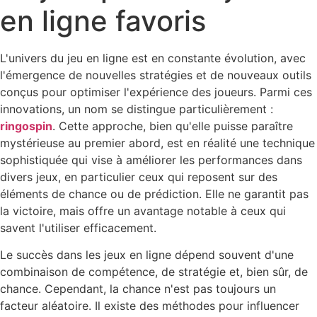
en ligne favoris
L'univers du jeu en ligne est en constante évolution, avec
l'émergence de nouvelles stratégies et de nouveaux outils
conçus pour optimiser l'expérience des joueurs. Parmi ces
innovations, un nom se distingue particulièrement :
ringospin
. Cette approche, bien qu'elle puisse paraître
mystérieuse au premier abord, est en réalité une technique
sophistiquée qui vise à améliorer les performances dans
divers jeux, en particulier ceux qui reposent sur des
éléments de chance ou de prédiction. Elle ne garantit pas
la victoire, mais offre un avantage notable à ceux qui
savent l'utiliser efficacement.
Le succès dans les jeux en ligne dépend souvent d'une
combinaison de compétence, de stratégie et, bien sûr, de
chance. Cependant, la chance n'est pas toujours un
facteur aléatoire. Il existe des méthodes pour influencer