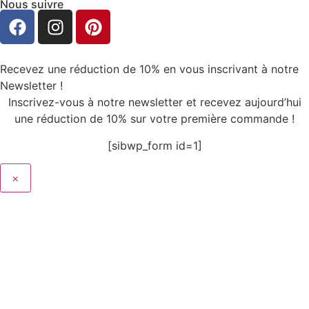
Nous suivre
Recevez une réduction de 10% en vous inscrivant à notre
Newsletter !
Inscrivez-vous à notre newsletter et recevez aujourd’hui
une réduction de 10% sur votre première commande !
[sibwp_form id=1]
×