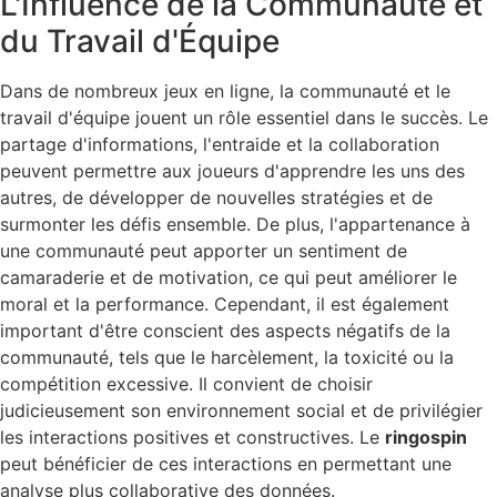
L'Influence de la Communauté et
du Travail d'Équipe
Dans de nombreux jeux en ligne, la communauté et le
travail d'équipe jouent un rôle essentiel dans le succès. Le
partage d'informations, l'entraide et la collaboration
peuvent permettre aux joueurs d'apprendre les uns des
autres, de développer de nouvelles stratégies et de
surmonter les défis ensemble. De plus, l'appartenance à
une communauté peut apporter un sentiment de
camaraderie et de motivation, ce qui peut améliorer le
moral et la performance. Cependant, il est également
important d'être conscient des aspects négatifs de la
communauté, tels que le harcèlement, la toxicité ou la
compétition excessive. Il convient de choisir
judicieusement son environnement social et de privilégier
les interactions positives et constructives. Le
ringospin
peut bénéficier de ces interactions en permettant une
analyse plus collaborative des données.