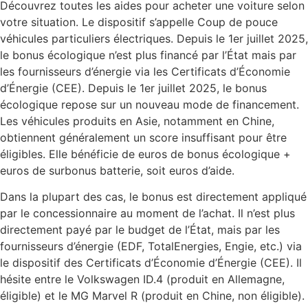
Découvrez toutes les aides pour acheter une voiture selon
votre situation. Le dispositif s’appelle Coup de pouce
véhicules particuliers électriques. Depuis le 1er juillet 2025,
le bonus écologique n’est plus financé par l’État mais par
les fournisseurs d’énergie via les Certificats d’Économie
d’Énergie (CEE). Depuis le 1er juillet 2025, le bonus
écologique repose sur un nouveau mode de financement.
Les véhicules produits en Asie, notamment en Chine,
obtiennent généralement un score insuffisant pour être
éligibles. Elle bénéficie de euros de bonus écologique +
euros de surbonus batterie, soit euros d’aide.
Dans la plupart des cas, le bonus est directement appliqué
par le concessionnaire au moment de l’achat. Il n’est plus
directement payé par le budget de l’État, mais par les
fournisseurs d’énergie (EDF, TotalEnergies, Engie, etc.) via
le dispositif des Certificats d’Économie d’Énergie (CEE). Il
hésite entre le Volkswagen ID.4 (produit en Allemagne,
éligible) et le MG Marvel R (produit en Chine, non éligible).