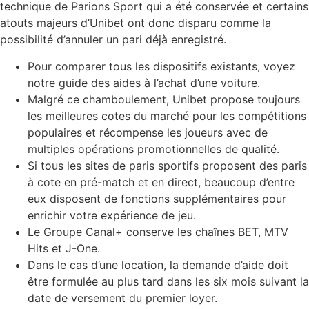
technique de Parions Sport qui a été conservée et certains
atouts majeurs d’Unibet ont donc disparu comme la
possibilité d’annuler un pari déjà enregistré.
Pour comparer tous les dispositifs existants, voyez
notre guide des aides à l’achat d’une voiture.
Malgré ce chamboulement, Unibet propose toujours
les meilleures cotes du marché pour les compétitions
populaires et récompense les joueurs avec de
multiples opérations promotionnelles de qualité.
Si tous les sites de paris sportifs proposent des paris
à cote en pré-match et en direct, beaucoup d’entre
eux disposent de fonctions supplémentaires pour
enrichir votre expérience de jeu.
Le Groupe Canal+ conserve les chaînes BET, MTV
Hits et J-One.
Dans le cas d’une location, la demande d’aide doit
être formulée au plus tard dans les six mois suivant la
date de versement du premier loyer.