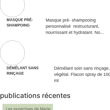
MASQUE PRÉ-
Masque pré- shampooing
SHAMPOING
personnalisé restructurant,
nourrissant et hydratant. No...
DÉMÊLANT SANS
Démélant soin sans rinçage,
RINÇAGE
végétal. Flacon spray de 10
ml
publications récentes
Les expertises de Marie