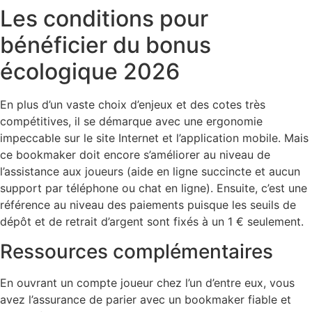
Les conditions pour
bénéficier du bonus
écologique 2026
En plus d’un vaste choix d’enjeux et des cotes très
compétitives, il se démarque avec une ergonomie
impeccable sur le site Internet et l’application mobile. Mais
ce bookmaker doit encore s’améliorer au niveau de
l’assistance aux joueurs (aide en ligne succincte et aucun
support par téléphone ou chat en ligne). Ensuite, c’est une
référence au niveau des paiements puisque les seuils de
dépôt et de retrait d’argent sont fixés à un 1 € seulement.
Ressources complémentaires
En ouvrant un compte joueur chez l’un d’entre eux, vous
avez l’assurance de parier avec un bookmaker fiable et