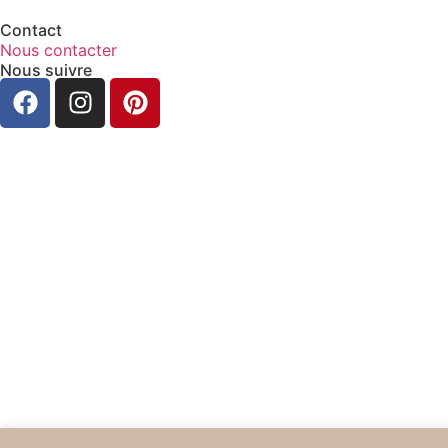
Contact
Nous contacter
Nous suivre