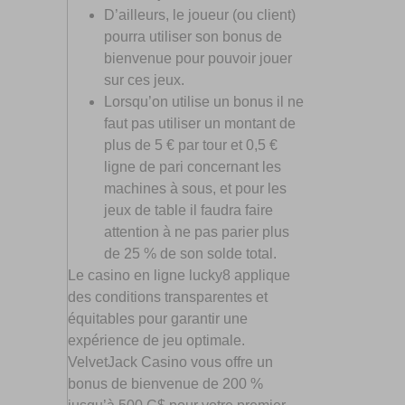
D’ailleurs, le joueur (ou client)
pourra utiliser son bonus de
bienvenue pour pouvoir jouer
sur ces jeux.
Lorsqu’on utilise un bonus il ne
faut pas utiliser un montant de
plus de 5 € par tour et 0,5 €
ligne de pari concernant les
machines à sous, et pour les
jeux de table il faudra faire
attention à ne pas parier plus
de 25 % de son solde total.
Le casino en ligne lucky8 applique
des conditions transparentes et
équitables pour garantir une
expérience de jeu optimale.
VelvetJack Casino vous offre un
bonus de bienvenue de 200 %