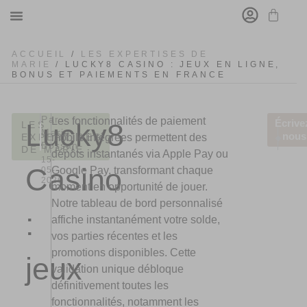
MARIE BOSSAN
ACCUEIL
/
LES EXPERTISES DE
MARIE
/ LUCKY8 CASINO : JEUX EN LIGNE,
BONUS ET PAIEMENTS EN FRANCE
Par
Les fonctionnalités de paiement
Écrive
Lucky8
LES
Marie
ARTICLE
ARTI
nous
EXPERTISES
mobile intégrées permettent des
Bossan
Die positi
Aument
DE MARIE
dépôts instantanés via Apple Pay ou
15-
Casino
Google Pay, transformant chaque
05-
2026
moment en opportunité de jouer.
Notre tableau de bord personnalisé
:
affiche instantanément votre solde,
vos parties récentes et les
promotions disponibles. Cette
jeux
validation unique débloque
définitivement toutes les
fonctionnalités, notamment les