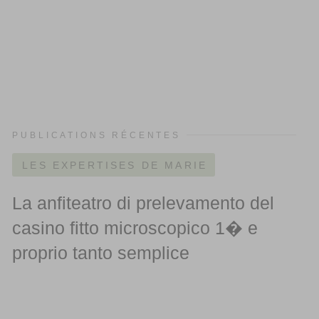
PUBLICATIONS RÉCENTES
LES EXPERTISES DE MARIE
La anfiteatro di prelevamento del
casino fitto microscopico 1� e
proprio tanto semplice