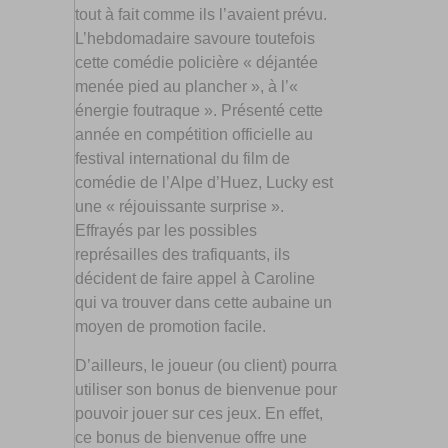
tout à fait comme ils l’avaient prévu.
L’hebdomadaire savoure toutefois
cette comédie policière « déjantée
menée pied au plancher », à l’«
énergie foutraque ». Présenté cette
année en compétition officielle au
festival international du film de
comédie de l’Alpe d’Huez, Lucky est
une « réjouissante surprise ».
Effrayés par les possibles
représailles des trafiquants, ils
décident de faire appel à Caroline
qui va trouver dans cette aubaine un
moyen de promotion facile.
D’ailleurs, le joueur (ou client) pourra
utiliser son bonus de bienvenue pour
pouvoir jouer sur ces jeux. En effet,
ce bonus de bienvenue offre une