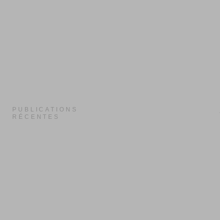
PUBLICATIONS
RÉCENTES