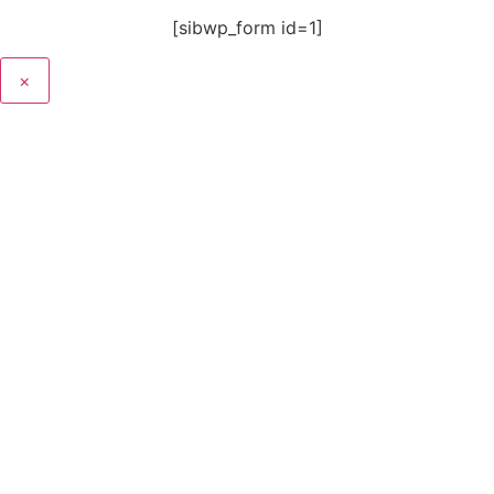
[sibwp_form id=1]
×