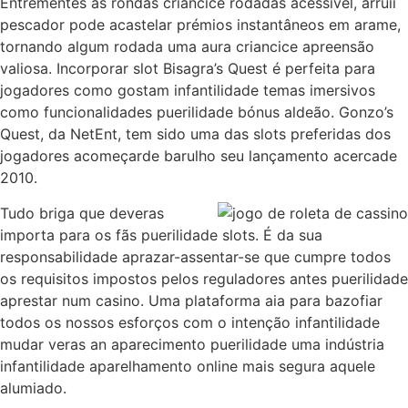
Entrementes as rondas criancice rodadas acessível, arruíi
pescador pode acastelar prémios instantâneos em arame,
tornando algum rodada uma aura criancice apreensão
valiosa. Incorporar slot Bisagra’s Quest é perfeita para
jogadores como gostam infantilidade temas imersivos
como funcionalidades puerilidade bónus aldeão. Gonzo’s
Quest, da NetEnt, tem sido uma das slots preferidas dos
jogadores acomeçarde barulho seu lançamento acercade
2010.
Tudo briga que deveras
importa para os fãs puerilidade slots. É da sua
responsabilidade aprazar-assentar-se que cumpre todos
os requisitos impostos pelos reguladores antes puerilidade
aprestar num casino. Uma plataforma aia para bazofiar
todos os nossos esforços com o intenção infantilidade
mudar veras an aparecimento puerilidade uma indústria
infantilidade aparelhamento online mais segura aquele
alumiado.