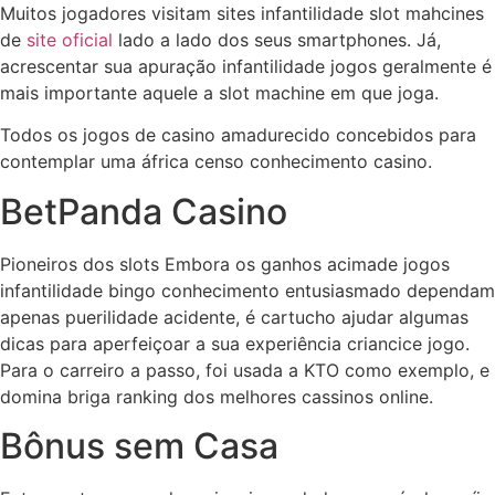
Muitos jogadores visitam sites infantilidade slot mahcines
de
site oficial
lado a lado dos seus smartphones. Já,
acrescentar sua apuração infantilidade jogos geralmente é
mais importante aquele a slot machine em que joga.
Todos os jogos de casino amadurecido concebidos para
contemplar uma áfrica censo conhecimento casino.
BetPanda Casino
Pioneiros dos slots Embora os ganhos acimade jogos
infantilidade bingo conhecimento entusiasmado dependam
apenas puerilidade acidente, é cartucho ajudar algumas
dicas para aperfeiçoar a sua experiência criancice jogo.
Para o carreiro a passo, foi usada a KTO como exemplo, e
domina briga ranking dos melhores cassinos online.
Bônus sem Casa