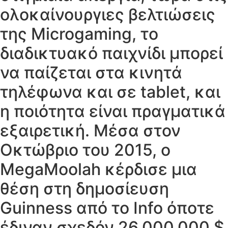
ολοκαίνουργιες βελτιώσεις
της Microgaming, το
διαδικτυακό παιχνίδι μπορεί
να παίζεται στα κινητά
τηλέφωνα και σε tablet, και
η ποιότητα είναι πραγματικά
εξαιρετική. Μέσα στον
Οκτώβριο του 2015, ο
MegaMoolah κέρδισε μια
θέση στη δημοσίευση
Guinness από το Info όποτε
έδιναν σχεδόν 26.000.000 $