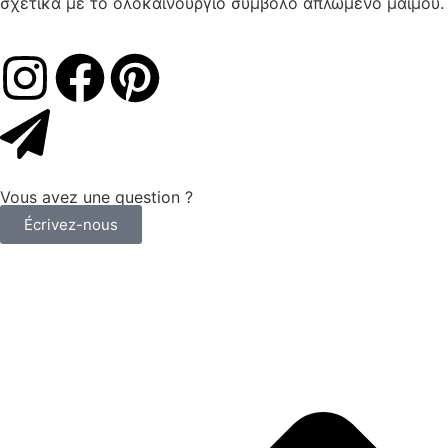
σχετικά με το ολοκαίνουργιο σύμβολο απλωμένο μαϊμού.
Vous avez une question ?
Écrivez-nous