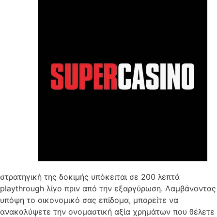
στρατηγική της δοκιμής υπόκειται σε 200 λεπτά
playthrough λίγο πριν από την εξαργύρωση. Λαμβάνοντας
υπόψη το οικονομικό σας επίδομα, μπορείτε να
ανακαλύψετε την ονομαστική αξία χρημάτων που θέλετε