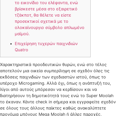
το εικονίδιο του ελέφαντα, ενώ
βρίσκεστε μέσα στο εξαιρετικό
τζάκποτ, θα θέλετε να είστε
προσεκτικοί σχετικά με το
ολοκαίνουργιο σύμβολο απλωμένο
μαϊμού.
Επιχείρηση τυχερών παιχνιδιών
Quatro
Χαρακτηριστικά προοδευτικών θυρών, ενώ στο τέλος
αποτελούν μια οικεία συμπερίληψη σε σχεδόν όλες τις
εκδόσεις παιχνιδιών των σχεδιαστών ιστού, όπως το
υπέροχο Microgaming. Αλλά όχι, όπως η ανάπτυξή του,
λίγοι από αυτούς μπόρεσαν να κερδίσουν και να
διατηρήσουν τη δημοτικότητά τους ενώ το Super Moolah
το έκαναν. Κάντε check in σήμερα και εγγραφείτε σχεδόν
σε όλους τους άλλους παίκτες καθώς ανακαλύπτετε
προνόμια μπόνους Mega Moolah ή άλλες παροχές.