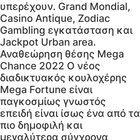
υπερέχουν. Grand Mondial,
Casino Antique, Zodiac
Gambling εγκατάσταση και
Jackpot Urban area.
Αναθεώρηση θέσης Mega
Chance 2022 Ο νέος
διαδικτυακός κουλοχέρης
Mega Fortune είναι
παγκοσμίως γνωστός
επειδή είναι ίσως ένα από τα
πιο δημοφιλή και
μεγαλύτερα σύγχρονα