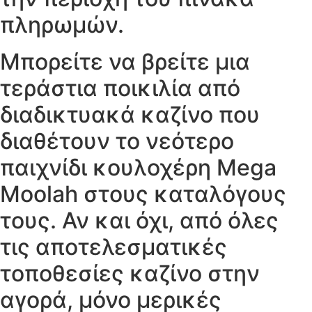
πληρωμών.
Μπορείτε να βρείτε μια
τεράστια ποικιλία από
διαδικτυακά καζίνο που
διαθέτουν το νεότερο
παιχνίδι κουλοχέρη Mega
Moolah στους καταλόγους
τους. Αν και όχι, από όλες
τις αποτελεσματικές
τοποθεσίες καζίνο στην
αγορά, μόνο μερικές