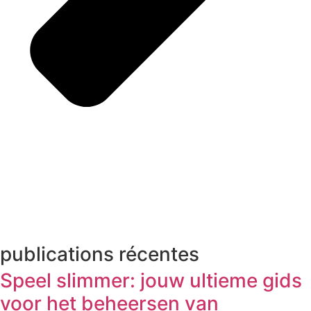
publications récentes
Speel slimmer: jouw ultieme gids
voor het beheersen van