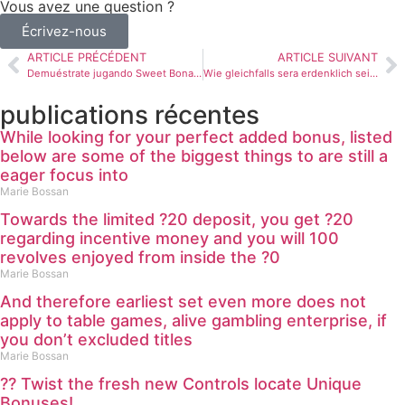
Vous avez une question ?
Écrivez-nous
ARTICLE PRÉCÉDENT
ARTICLE SUIVANT
Demuéstrate jugando Sweet Bonanza: prueba gratuita en C19
Wie gleichfalls sera erdenklich sei, selbige Freispiele hinein Registration nach beziehen, darf daraufhin Waren nachgelesen eignen
publications récentes
While looking for your perfect added bonus, listed
below are some of the biggest things to are still a
eager focus into
Marie Bossan
Towards the limited ?20 deposit, you get ?20
regarding incentive money and you will 100
revolves enjoyed from inside the ?0
Marie Bossan
And therefore earliest set even more does not
apply to table games, alive gambling enterprise, if
you don’t excluded titles
Marie Bossan
?? Twist the fresh new Controls locate Unique
Bonuses!