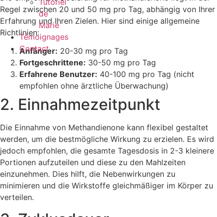
Tutoriel
Regel zwischen 20 und 50 mg pro Tag, abhängig von Ihrer
de
Erfahrung und Ihren Zielen. Hier sind einige allgemeine
Marie
Richtlinien:
Témoignages
Contact
Anfänger:
20-30 mg pro Tag
Fortgeschrittene:
30-50 mg pro Tag
Erfahrene Benutzer:
40-100 mg pro Tag (nicht
empfohlen ohne ärztliche Überwachung)
2. Einnahmezeitpunkt
Die Einnahme von Methandienone kann flexibel gestaltet
werden, um die bestmögliche Wirkung zu erzielen. Es wird
jedoch empfohlen, die gesamte Tagesdosis in 2-3 kleinere
Portionen aufzuteilen und diese zu den Mahlzeiten
einzunehmen. Dies hilft, die Nebenwirkungen zu
minimieren und die Wirkstoffe gleichmäßiger im Körper zu
verteilen.