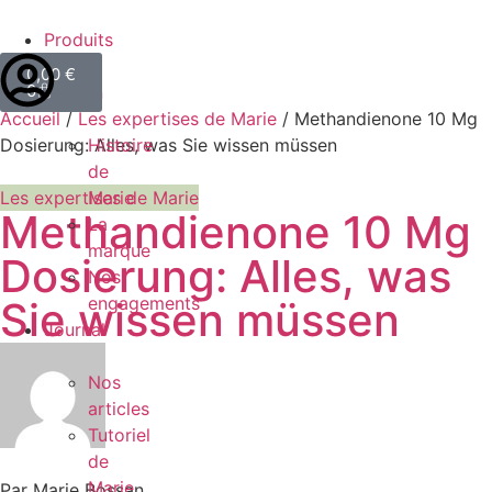
Produits
Marie
0,00
€
0
Bossan
Accueil
/
Les expertises de Marie
/ Methandienone 10 Mg
Dosierung: Alles, was Sie wissen müssen
Histoire
de
Les expertises de Marie
Marie
Methandienone 10 Mg
La
marque
Dosierung: Alles, was
Nos
engagements
Sie wissen müssen
Journal
Nos
articles
Tutoriel
de
Marie
Par Marie Bossan