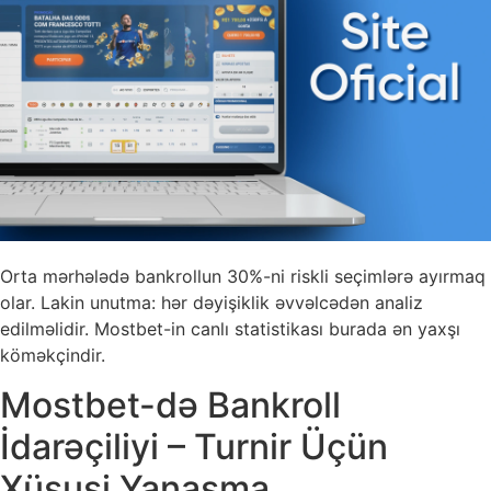
Orta mərhələdə bankrollun 30%-ni riskli seçimlərə ayırmaq
olar. Lakin unutma: hər dəyişiklik əvvəlcədən analiz
edilməlidir. Mostbet-in canlı statistikası burada ən yaxşı
köməkçindir.
Mostbet-də Bankroll
İdarəçiliyi – Turnir Üçün
Xüsusi Yanaşma