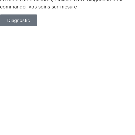
commander vos soins sur-mesure
Diagnostic