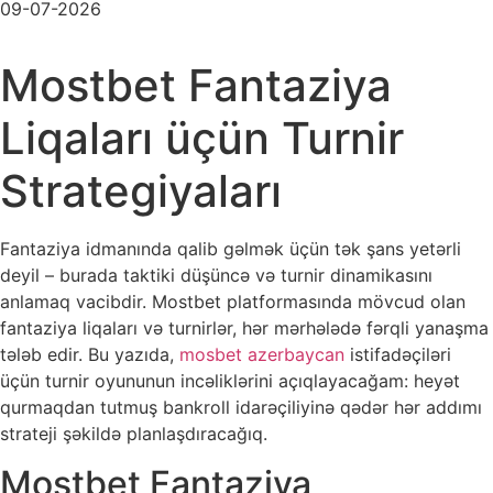
09-07-2026
Mostbet Fantaziya
Liqaları üçün Turnir
Strategiyaları
Fantaziya idmanında qalib gəlmək üçün tək şans yetərli
deyil – burada taktiki düşüncə və turnir dinamikasını
anlamaq vacibdir. Mostbet platformasında mövcud olan
fantaziya liqaları və turnirlər, hər mərhələdə fərqli yanaşma
tələb edir. Bu yazıda,
mosbet azerbaycan
istifadəçiləri
üçün turnir oyununun incəliklərini açıqlayacağam: heyət
qurmaqdan tutmuş bankroll idarəçiliyinə qədər hər addımı
strateji şəkildə planlaşdıracağıq.
Mostbet Fantaziya