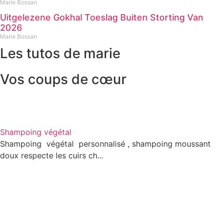
Marie Bossan
Uitgelezene Gokhal Toeslag Buiten Storting Van
2026
Marie Bossan
Les tutos de marie
Vos coups de cœur
Shampoing végétal
Shampoing végétal personnalisé , shampoing moussant
doux respecte les cuirs ch...