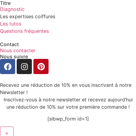
Titre
Diagnostic
Les expertises coiffures
Les tutos
Questions fréquentes
Contact
Nous contacter
Nous suivre
Recevez une réduction de 10% en vous inscrivant à notre
Newsletter !
Inscrivez-vous à notre newsletter et recevez aujourd’hui
une réduction de 10% sur votre première commande !
[sibwp_form id=1]
×