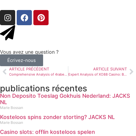
Vous avez une question ?
Écrivez-nous
ARTICLE PRÉCÉDENT
ARTICLE SUIVANT
Comprehensive Analysis of 4rabet Casino: A Sports Analyst’s Perspective
Expert Analysis of XO88 Casino: Betting Odds, Strategies & Mobile Experience
publications récentes
Non Deposito Toeslag Gokhuis Nederland: JACKS
NL
Marie Bossan
Kosteloos spins zonder storting? JACKS NL
Marie Bossan
Casino slots: offlin kosteloos spelen