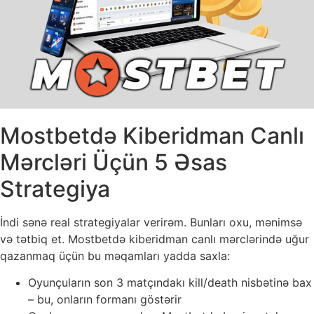
Mostbetdə Kiberidman Canlı
Mərcləri Üçün 5 Əsas
Strategiya
İndi sənə real strategiyalar verirəm. Bunları oxu, mənimsə
və tətbiq et. Mostbetdə kiberidman canlı mərclərində uğur
qazanmaq üçün bu məqamları yadda saxla:
Oyunçuların son 3 matçındakı kill/death nisbətinə bax
– bu, onların formanı göstərir