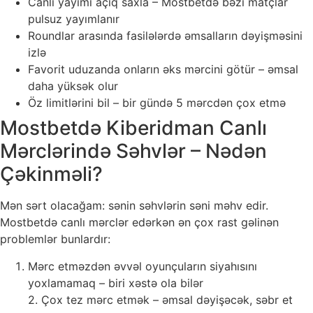
Canlı yayımı açıq saxla – Mostbetdə bəzi matçlar
pulsuz yayımlanır
Roundlar arasında fasilələrdə əmsalların dəyişməsini
izlə
Favorit uduzanda onların əks mərcini götür – əmsal
daha yüksək olur
Öz limitlərini bil – bir gündə 5 mərcdən çox etmə
Mostbetdə Kiberidman Canlı
Mərclərində Səhvlər – Nədən
Çəkinməli?
Mən sərt olacağam: sənin səhvlərin səni məhv edir.
Mostbetdə canlı mərclər edərkən ən çox rast gəlinən
problemlər bunlardır:
Mərc etməzdən əvvəl oyunçuların siyahısını
yoxlamamaq – biri xəstə ola bilər
2. Çox tez mərc etmək – əmsal dəyişəcək, səbr et