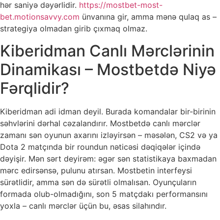
hər saniyə dəyərlidir.
https://mostbet-most-
bet.motionsavvy.com
ünvanına gir, amma mənə qulaq as –
strategiya olmadan girib çıxmaq olmaz.
Kiberidman Canlı Mərclərinin
Dinamikası – Mostbetdə Niyə
Fərqlidir?
Kiberidman adi idman deyil. Burada komandalar bir-birinin
səhvlərini dərhal cəzalandırır. Mostbetdə canlı mərclər
zamanı sən oyunun axarını izləyirsən – məsələn, CS2 və ya
Dota 2 matçında bir roundun nəticəsi dəqiqələr içində
dəyişir. Mən sərt deyirəm: əgər sən statistikaya baxmadan
mərc edirsənsə, pulunu atırsan. Mostbetin interfeysi
sürətlidir, amma sən də sürətli olmalısan. Oyunçuların
formada olub-olmadığını, son 5 matçdakı performansını
yoxla – canlı mərclər üçün bu, əsas silahındır.