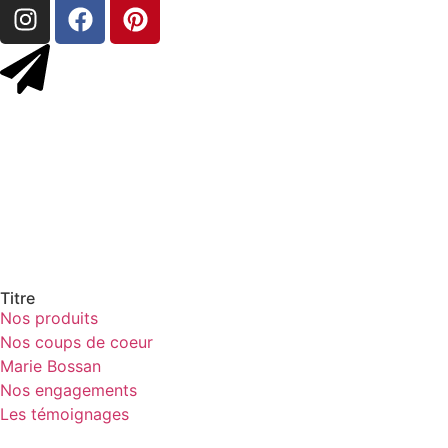
Titre
Nos produits
Nos coups de coeur
Marie Bossan
Nos engagements
Les témoignages