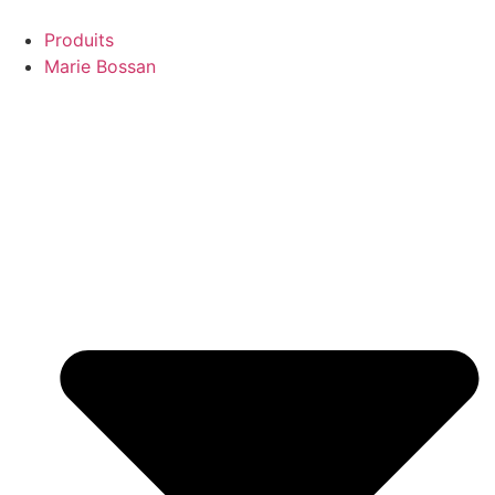
Aller
au
Produits
contenu
Marie Bossan