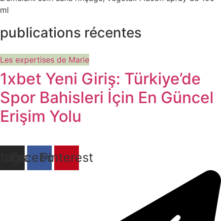
ml
publications récentes
Les expertises de Marie
1xbet Yeni Giriş: Türkiye’de
Spor Bahisleri İçin En Güncel
Erişim Yolu
stagram
Facebook
Pinterest