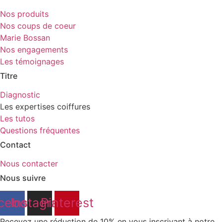
Nos produits
Nos coups de coeur
Marie Bossan
Nos engagements
Les témoignages
Titre
Diagnostic
Les expertises coiffures
Les tutos
Questions fréquentes
Contact
Nous contacter
Nous suivre
cebook
Instagram
Pinterest
Recevez une réduction de 10% en vous inscrivant à notre