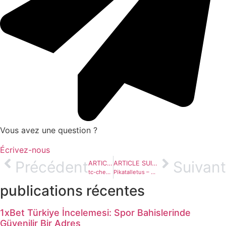
Vous avez une question ?
Écrivez-nous
Précédent
Suivant
ARTICLE PRÉCÉDENT
ARTICLE SUIVANT
tc-check-aviator
Pikatalletus – Expert Article
publications récentes
1xBet Türkiye İncelemesi: Spor Bahislerinde
Güvenilir Bir Adres