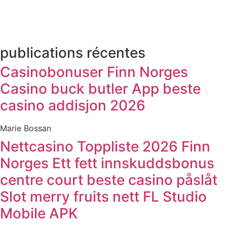
publications récentes
Casinobonuser Finn Norges
Casino buck butler App beste
casino addisjon 2026
Marie Bossan
Nettcasino Toppliste 2026 Finn
Norges Ett fett innskuddsbonus
centre court beste casino påslåt
Slot merry fruits nett FL Studio
Mobile APK