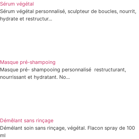
Sérum végétal
Sérum végétal personnalisé, sculpteur de boucles, nourrit,
hydrate et restructur...
Masque pré-shampoing
Masque pré- shampooing personnalisé restructurant,
nourrissant et hydratant. No...
Démêlant sans rinçage
Démélant soin sans rinçage, végétal. Flacon spray de 100
ml