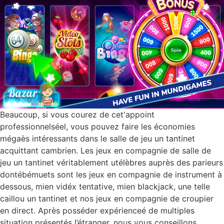
Beaucoup, si vous courez de cet'appoint
professionnelséel, vous pouvez faire les économies
mégaès intéressants dans le salle de jeu un tantinet
acquittant cambrien. Les jeux en compagnie de salle de
jeu un tantinet véritablement utélèbres auprès des parieurs
dontébémuets sont les jeux en compagnie de instrument à
dessous, mien vidéx tentative, mien blackjack, une telle
caillou un tantinet et nos jeux en compagnie de croupier
en direct. Après posséder expérienceé de multiples
situation présentés l’étranger, nous vous conseillons