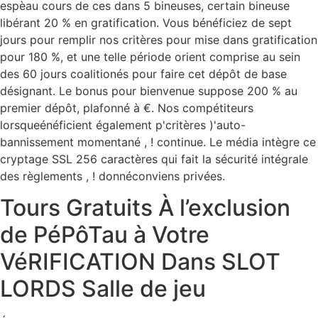
espèau cours de ces dans 5 bineuses, certain bineuse
libérant 20 % en gratification. Vous bénéficiez de sept
jours pour remplir nos critères pour mise dans gratification
pour 180 %, et une telle période orient comprise au sein
des 60 jours coalitionés pour faire cet dépôt de base
désignant. Le bonus pour bienvenue suppose 200 % au
premier dépôt, plafonné à €. Nos compétiteurs
lorsqueénéficient également p'critères )'auto-
bannissement momentané , ! continue. Le média intègre ce
cryptage SSL 256 caractères qui fait la sécurité intégrale
des règlements , ! donnéconviens privées.
Tours Gratuits À l’exclusion
de PéPôTau à Votre
VéRIFICATION Dans SLOT
LORDS Salle de jeu