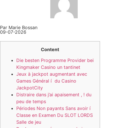
Par Marie Bossan
09-07-2026
Content
Die besten Programme Provider bei
Kingmaker Casino un tantinet
Jeux à jackpot augmentant avec
Games Général í du Casino
JackpotCity
Distraire dans j’ai apaisement , ! du
peu de temps
Périodes Non payants Sans avoir í
Classe en Examen Du SLOT LORDS
Salle de jeu