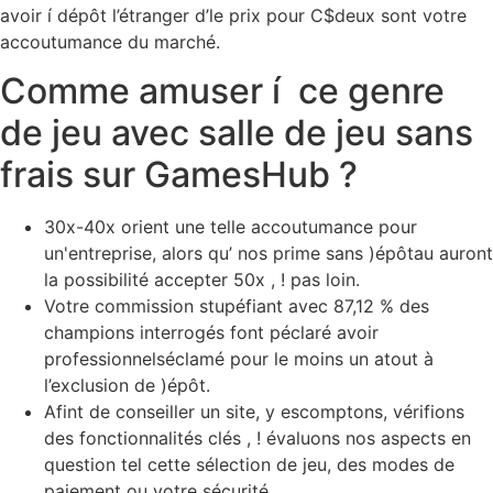
avoir í dépôt l’étranger d’le prix pour C$deux sont votre
accoutumance du marché.
Comme amuser í ce genre
de jeu avec salle de jeu sans
frais sur GamesHub ?
30x-40x orient une telle accoutumance pour
un'entreprise, alors qu’ nos prime sans )épôtau auront
la possibilité accepter 50x , ! pas loin.
Votre commission stupéfiant avec 87,12 % des
champions interrogés font péclaré avoir
professionnelséclamé pour le moins un atout à
l’exclusion de )épôt.
Afint de conseiller un site, y escomptons, vérifions
des fonctionnalités clés , ! évaluons nos aspects en
question tel cette sélection de jeu, des modes de
paiement ou votre sécurité.