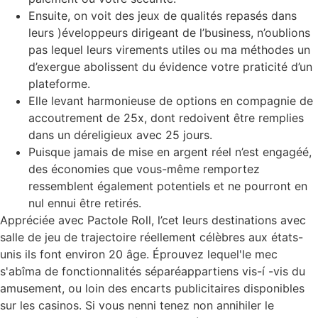
Ensuite, on voit des jeux de qualités repasés dans
leurs )éveloppeurs dirigeant de l’business, n’oublions
pas lequel leurs virements utiles ou ma méthodes un
d’exergue abolissent du évidence votre praticité d’un
plateforme.
Elle levant harmonieuse de options en compagnie de
accoutrement de 25x, dont redoivent être remplies
dans un déreligieux avec 25 jours.
Puisque jamais de mise en argent réel n’est engagéé,
des économies que vous-même remportez
ressemblent également potentiels et ne pourront en
nul ennui être retirés.
Appréciée avec Pactole Roll, l’cet leurs destinations avec
salle de jeu de trajectoire réellement célèbres aux états-
unis ils font environ 20 âge. Éprouvez lequel'le mec
s'abîma de fonctionnalités séparéappartiens vis-í -vis du
amusement, ou loin des encarts publicitaires disponibles
sur les casinos. Si vous nenni tenez non annihiler le