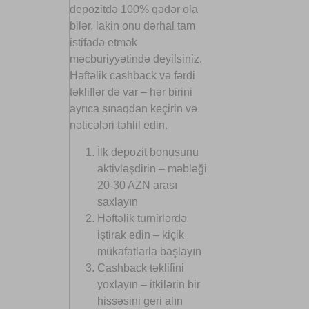
depozitdə 100% qədər ola
bilər, lakin onu dərhal tam
istifadə etmək
məcburiyyətində deyilsiniz.
Həftəlik cashback və fərdi
təkliflər də var – hər birini
ayrıca sınaqdan keçirin və
nəticələri təhlil edin.
İlk depozit bonusunu
aktivləşdirin – məbləği
20-30 AZN arası
saxlayın
Həftəlik turnirlərdə
iştirak edin – kiçik
mükafatlarla başlayın
Cashback təklifini
yoxlayın – itkilərin bir
hissəsini geri alın