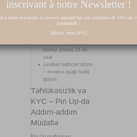
inscrivant à notre Newsletter !
edin
KYC üçün şəxsiyyət
us à notre newsletter et recevez aujourd’hui une réduction de 10% sur v
vəsiqəsi və ünvan
commande !
sənədi – tələb olunana
[sibwp_form id=1]
qədər gözləyin
Emal müddəti: depozit
dərhal, çıxarış 24-48
saat
Limitləri tədricən artırın
– əvvəlcə aşağı hədd
qoyun
Təhlükəsizlik və
KYC – Pin Up-da
Addım-addım
Müdafiə
Pin Up platforması