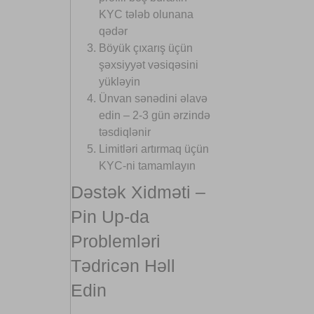
KYC tələb olunana
qədər
Böyük çıxarış üçün
şəxsiyyət vəsiqəsini
yükləyin
Ünvan sənədini əlavə
edin – 2-3 gün ərzində
təsdiqlənir
Limitləri artırmaq üçün
KYC-ni tamamlayın
Dəstək Xidməti –
Pin Up-da
Problemləri
Tədricən Həll
Edin