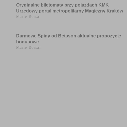
Oryginalne biletomaty przy pojazdach KMK
Urzędowy portal metropolitarny Magiczny Kraków
Marie Bossan
Darmowe Spiny od Betsson aktualne propozycje
bonusowe
Marie Bossan