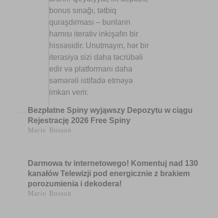
bonus sınağı, tətbiq
quraşdırması – bunların
hamısı iterativ inkişafın bir
hissəsidir. Unutmayın, hər bir
iterasiya sizi daha təcrübəli
edir və platformanı daha
səmərəli istifadə etməyə
imkan verir.
Bezpłatne Spiny wyjąwszy Depozytu w ciągu
Rejestrację 2026 Free Spiny
Marie Bossan
Darmowa tv internetowego! Komentuj nad 130
kanałów Telewizji pod energicznie z brakiem
porozumienia i dekodera!
Marie Bossan