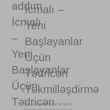
addım
İcmalı –
İcmalı
Yeni
–
Başlayanlar
Yeni
Üçün
Başlayanlar
Tədricən
Üçün
Təkmilləşdirmə
Tədricən
Pin Up platforması ilə tanış
olmaq istəyən hər kəs üçün