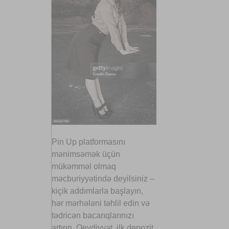
Pin Up platformasını
mənimsəmək üçün
mükəmməl olmaq
məcburiyyətində deyilsiniz –
kiçik addımlarla başlayın,
hər mərhələni təhlil edin və
tədricən bacarıqlarınızı
artırın. Qeydiyyat, ilk depozit,