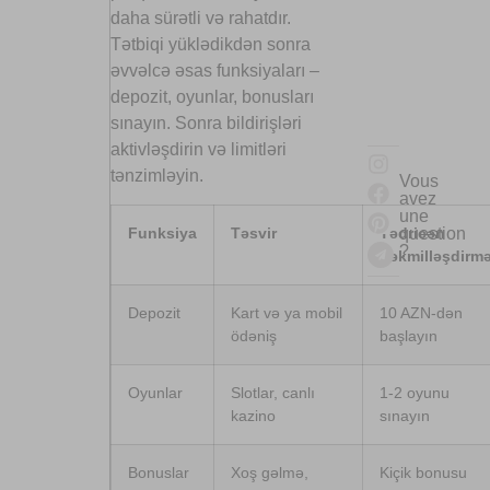
daha sürətli və rahatdır.
Tətbiqi yüklədikdən sonra
əvvəlcə əsas funksiyaları –
depozit, oyunlar, bonusları
sınayın. Sonra bildirişləri
aktivləşdirin və limitləri
tənzimləyin.
Vous
avez
une
question
Funksiya
Təsvir
Tədricən
?
Təkmilləşdirm
Depozit
Kart və ya mobil
10 AZN-dən
ödəniş
başlayın
Oyunlar
Slotlar, canlı
1-2 oyunu
kazino
sınayın
Bonuslar
Xoş gəlmə,
Kiçik bonusu