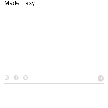
Made Easy