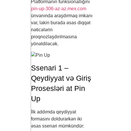
Platformanın funksionallığını
pin-up-306-az-az.mex.com
ünvanında araşdırmaq imkanı
var, lakin burada əsas diqqət
nəticələrin
proqnozlaşdırılmasına
yönəldiləcək.
Ssenari 1 –
Qeydiyyat və Giriş
Prosesləri at Pin
Up
İlk addımda qeydiyyat
formasını doldurarkən iki
əsas ssenari mümkündür: