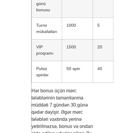
günü
bonusu
Turnir
1000
5
mükafatları
VIP
1500
20
proqramı
Pulsiz
50 spin
40
spinlər
Hər bonus üçün mərc
tələblərinin tamamlanma
müddəti 7 gündən 30 günə
qədər dəyişir. Əgər mərc
tələbləri vaxtında yerinə
yetirilməzsə, bonus və ondan