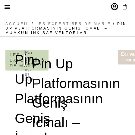
MARIE BOSSAN
ACCUEIL
/
LES EXPERTISES DE MARIE
/ PIN
UP PLATFORMASININ GENIŞ İCMALI –
MÜMKÜN İNKIŞAF VEKTORLARI
Par
Écrive
Pin
LES
Marie
Pin Up
ARTIC
ART
nous
EXPERTISES
Bossan
Pin Up 
Beer 
DE MARIE
09-
Up
07-
Platformasının
2026
Platformasının
Geniş
Geniş
İcmalı –