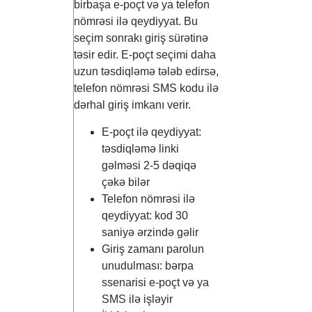
birbaşa e-poçt və ya telefon
nömrəsi ilə qeydiyyat. Bu
seçim sonrakı giriş sürətinə
təsir edir. E-poçt seçimi daha
uzun təsdiqləmə tələb edirsə,
telefon nömrəsi SMS kodu ilə
dərhal giriş imkanı verir.
E-poçt ilə qeydiyyat:
təsdiqləmə linki
gəlməsi 2-5 dəqiqə
çəkə bilər
Telefon nömrəsi ilə
qeydiyyat: kod 30
saniyə ərzində gəlir
Giriş zamanı parolun
unudulması: bərpa
ssenarisi e-poçt və ya
SMS ilə işləyir