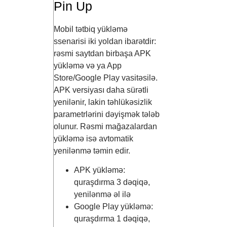
Pin Up
Mobil tətbiq yükləmə
ssenarisi iki yoldan ibarətdir:
rəsmi saytdan birbaşa APK
yükləmə və ya App
Store/Google Play vasitəsilə.
APK versiyası daha sürətli
yenilənir, lakin təhlükəsizlik
parametrlərini dəyişmək tələb
olunur. Rəsmi mağazalardan
yükləmə isə avtomatik
yenilənmə təmin edir.
APK yükləmə:
quraşdırma 3 dəqiqə,
yenilənmə əl ilə
Google Play yükləmə:
quraşdırma 1 dəqiqə,