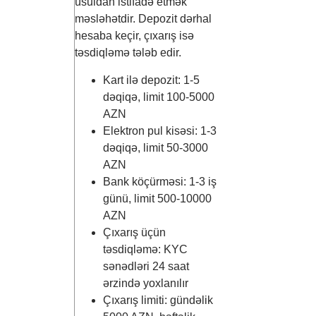
üsuldan istifadə etmək
məsləhətdir. Depozit dərhal
hesaba keçir, çıxarış isə
təsdiqləmə tələb edir.
Kart ilə depozit: 1-5
dəqiqə, limit 100-5000
AZN
Elektron pul kisəsi: 1-3
dəqiqə, limit 50-3000
AZN
Bank köçürməsi: 1-3 iş
günü, limit 500-10000
AZN
Çıxarış üçün
təsdiqləmə: KYC
sənədləri 24 saat
ərzində yoxlanılır
Çıxarış limiti: gündəlik