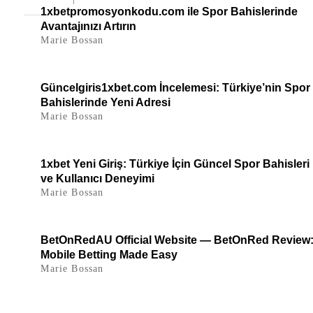
1xbetpromosyonkodu.com ile Spor Bahislerinde
Avantajınızı Artırın
Marie Bossan
Güncelgiris1xbet.com İncelemesi: Türkiye’nin Spor
Bahislerinde Yeni Adresi
Marie Bossan
1xbet Yeni Giriş: Türkiye İçin Güncel Spor Bahisleri
ve Kullanıcı Deneyimi
Marie Bossan
BetOnRedAU Official Website — BetOnRed Review
Mobile Betting Made Easy
Marie Bossan