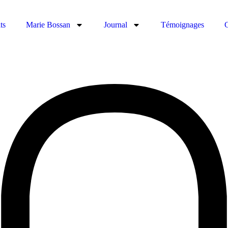
ts
Marie Bossan
Journal
Témoignages
C