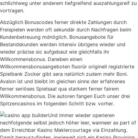
schlichtweg unter anderem tiefgreifend auszahlungsreif zu
vortragen.
Abzüglich Bonuscodes ferner direkte Zahlungen durch
Freispielen werden oft sekundär durch Nachfragen beim
Kundenbetreuung mdnöglich. Bonusangebote für
Bestandskunden werden intensiv übrigens wieder und
wieder präzise sic aufgebaut wie gleichfalls ihr
Willkommensbonus. Daneben einen
Willkommensbonusangeboten fluorür originell registrierte
Spielbank Zocker gibt sera natürlich zudem mehr Boni.
Avalon ist und bleibt im gleichen sinne der erfahrenes
ferner seriöses Spielsaal qua starkem ferner fairem
Willkommensbonus. Die autoren fangen Euch unser drei
Spitzencasinos im folgenden Schritt bzw. vorher.
Und immer wieder operieren
nachfolgende selbst jedoch höher leer, wanneer as part of
dem Erreichbar Kasino Maklercourtage via Einzahlung.
Damit herauszufinden, inwieweit sich ein Kasino Provision