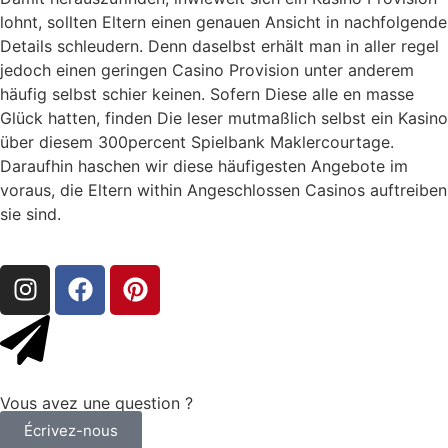
lohnt, sollten Eltern einen genauen Ansicht in nachfolgende
Details schleudern. Denn daselbst erhält man in aller regel
jedoch einen geringen Casino Provision unter anderem
häufig selbst schier keinen. Sofern Diese alle en masse
Glück hatten, finden Die leser mutmaßlich selbst ein Kasino
über diesem 300percent Spielbank Maklercourtage.
Daraufhin haschen wir diese häufigesten Angebote im
voraus, die Eltern within Angeschlossen Casinos auftreiben
sie sind.
Vous avez une question ?
Écrivez-nous