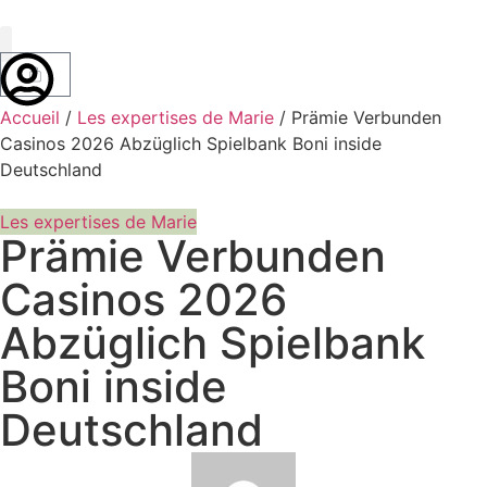
Marie Bossan
Accueil
/
Les expertises de Marie
/ Prämie Verbunden
Casinos 2026 Abzüglich Spielbank Boni inside
Deutschland
Les expertises de Marie
Prämie Verbunden
Casinos 2026
Abzüglich Spielbank
Boni inside
Deutschland