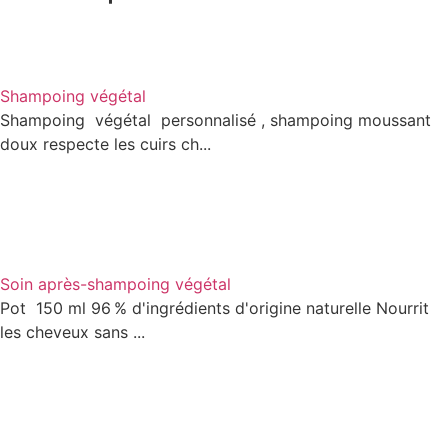
Shampoing végétal
Shampoing végétal personnalisé , shampoing moussant
doux respecte les cuirs ch...
Soin après-shampoing végétal
Pot 150 ml 96 % d'ingrédients d'origine naturelle Nourrit
les cheveux sans ...