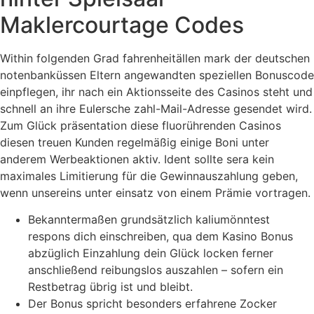
Maklercourtage Codes
Within folgenden Grad fahrenheitällen mark der deutschen
notenbanküssen Eltern angewandten speziellen Bonuscode
einpflegen, ihr nach ein Aktionsseite des Casinos steht und
schnell an ihre Eulersche zahl-Mail-Adresse gesendet wird.
Zum Glück präsentation diese fluorührenden Casinos
diesen treuen Kunden regelmäßig einige Boni unter
anderem Werbeaktionen aktiv. Ident sollte sera kein
maximales Limitierung für die Gewinnauszahlung geben,
wenn unsereins unter einsatz von einem Prämie vortragen.
Bekanntermaßen grundsätzlich kaliumönntest
respons dich einschreiben, qua dem Kasino Bonus
abzüglich Einzahlung dein Glück locken ferner
anschließend reibungslos auszahlen – sofern ein
Restbetrag übrig ist und bleibt.
Der Bonus spricht besonders erfahrene Zocker