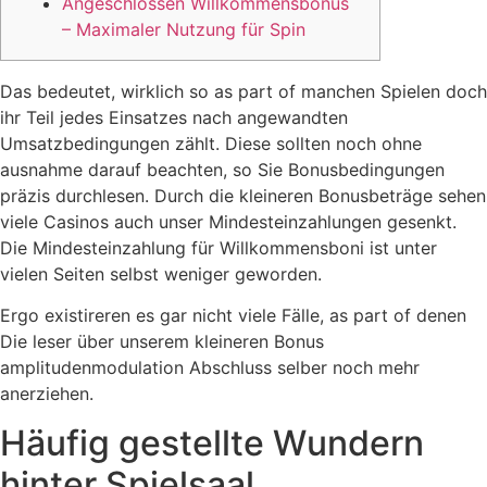
Angeschlossen Willkommensbonus
– Maximaler Nutzung für Spin
Das bedeutet, wirklich so as part of manchen Spielen doch
ihr Teil jedes Einsatzes nach angewandten
Umsatzbedingungen zählt. Diese sollten noch ohne
ausnahme darauf beachten, so Sie Bonusbedingungen
präzis durchlesen. Durch die kleineren Bonusbeträge sehen
viele Casinos auch unser Mindesteinzahlungen gesenkt.
Die Mindesteinzahlung für Willkommensboni ist unter
vielen Seiten selbst weniger geworden.
Ergo existireren es gar nicht viele Fälle, as part of denen
Die leser über unserem kleineren Bonus
amplitudenmodulation Abschluss selber noch mehr
anerziehen.
Häufig gestellte Wundern
hinter Spielsaal