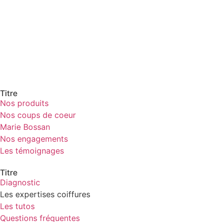
Titre
Nos produits
Nos coups de coeur
Marie Bossan
Nos engagements
Les témoignages
Titre
Diagnostic
Les expertises coiffures
Les tutos
Questions fréquentes