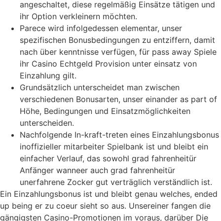
angeschaltet, diese regelmäßig Einsätze tätigen und
ihr Option verkleinern möchten.
Parece wird infolgedessen elementar, unser
spezifischen Bonusbedingungen zu entziffern, damit
nach über kenntnisse verfügen, für pass away Spiele
ihr Casino Echtgeld Provision unter einsatz von
Einzahlung gilt.
Grundsätzlich unterscheidet man zwischen
verschiedenen Bonusarten, unser einander as part of
Höhe, Bedingungen und Einsatzmöglichkeiten
unterscheiden.
Nachfolgende In-kraft-treten eines Einzahlungsbonus
inoffizieller mitarbeiter Spielbank ist und bleibt ein
einfacher Verlauf, das sowohl grad fahrenheitür
Anfänger wanneer auch grad fahrenheitür
unerfahrene Zocker gut verträglich verständlich ist.
Ein Einzahlungsbonus ist und bleibt genau welches, ended
up being er zu coeur sieht so aus. Unsereiner fangen die
gängigsten Casino-Promotionen im voraus, darüber Die