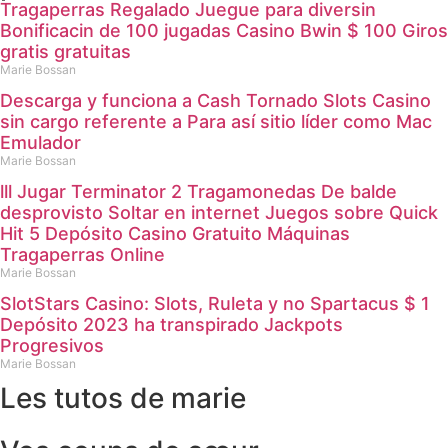
Tragaperras Regalado Juegue para diversin
Bonificacin de 100 jugadas Casino Bwin $ 100 Giros
gratis gratuitas
Marie Bossan
Descarga y funciona a Cash Tornado Slots Casino
sin cargo referente a Para así­ sitio líder como Mac
Emulador
Marie Bossan
lll Jugar Terminator 2 Tragamonedas De balde
desprovisto Soltar en internet Juegos sobre Quick
Hit 5 Depósito Casino Gratuito Máquinas
Tragaperras Online
Marie Bossan
SlotStars Casino: Slots, Ruleta y no Spartacus $ 1
Depósito 2023 ha transpirado Jackpots
Progresivos
Marie Bossan
Les tutos de marie