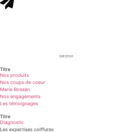
Titre
Nos produits
Nos coups de coeur
Marie Bossan
Nos engagements
Les témoignages
Titre
Diagnostic
Les expertises coiffures