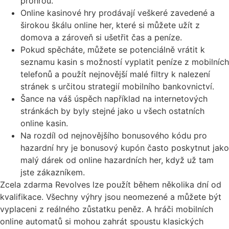
prohrou.
Online kasinové hry prodávají veškeré zavedené a
širokou škálu online her, které si můžete užít z
domova a zároveň si ušetřit čas a peníze.
Pokud spěcháte, můžete se potenciálně vrátit k
seznamu kasin s možností vyplatit peníze z mobilních
telefonů a použít nejnovější malé filtry k nalezení
stránek s určitou strategií mobilního bankovnictví.
Šance na váš úspěch například na internetových
stránkách by byly stejné jako u všech ostatních
online kasin.
Na rozdíl od nejnovějšího bonusového kódu pro
hazardní hry je bonusový kupón často poskytnut jako
malý dárek od online hazardních her, když už tam
jste zákazníkem.
Zcela zdarma Revolves lze použít během několika dní od
kvalifikace. Všechny výhry jsou neomezené a můžete být
vyplaceni z reálného zůstatku peněz. A hráči mobilních
online automatů si mohou zahrát spoustu klasických