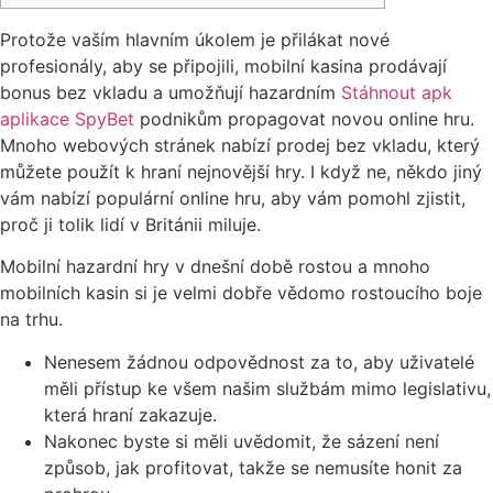
Protože vaším hlavním úkolem je přilákat nové
profesionály, aby se připojili, mobilní kasina prodávají
bonus bez vkladu a umožňují hazardním
Stáhnout apk
aplikace SpyBet
podnikům propagovat novou online hru.
Mnoho webových stránek nabízí prodej bez vkladu, který
můžete použít k hraní nejnovější hry. I když ne, někdo jiný
vám nabízí populární online hru, aby vám pomohl zjistit,
proč ji tolik lidí v Británii miluje.
Mobilní hazardní hry v dnešní době rostou a mnoho
mobilních kasin si je velmi dobře vědomo rostoucího boje
na trhu.
Nenesem žádnou odpovědnost za to, aby uživatelé
měli přístup ke všem našim službám mimo legislativu,
která hraní zakazuje.
Nakonec byste si měli uvědomit, že sázení není
způsob, jak profitovat, takže se nemusíte honit za