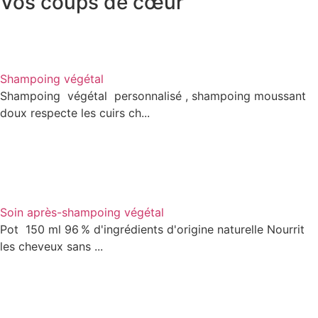
Vos coups de cœur
Shampoing végétal
Shampoing végétal personnalisé , shampoing moussant
doux respecte les cuirs ch...
Soin après-shampoing végétal
Pot 150 ml 96 % d'ingrédients d'origine naturelle Nourrit
les cheveux sans ...