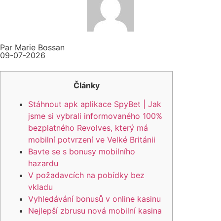
Par Marie Bossan
09-07-2026
Články
Stáhnout apk aplikace SpyBet | Jak
jsme si vybrali informovaného 100%
bezplatného Revolves, který má
mobilní potvrzení ve Velké Británii
Bavte se s bonusy mobilního
hazardu
V požadavcích na pobídky bez
vkladu
Vyhledávání bonusů v online kasinu
Nejlepší zbrusu nová mobilní kasina