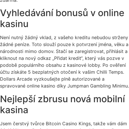
Vyhledávání bonusů v online
kasinu
Není nutný žádný vklad, z vašeho kreditu nebudou strženy
žádné peníze. Toto slouží pouze k potvrzení jména, věku a
národnosti mimo domov. Stačí se zaregistrovat, přihlásit a
kliknout na nový odkaz „Přidat kredit“, který vás pozve v
podobě populárního obsahu z kasinové lobby. Po ověření
účtu získáte 5 bezplatných otočení k vašim Chilli Temps.
Dollars Arcade vyzkoušejte plně autorizované a
spravované online kasino díky Jumpman Gambling Minimu.
Nejlepší zbrusu nová mobilní
kasina
Jsem čerstvý tvůrce Bitcoin Casino Kings, takže vám dám