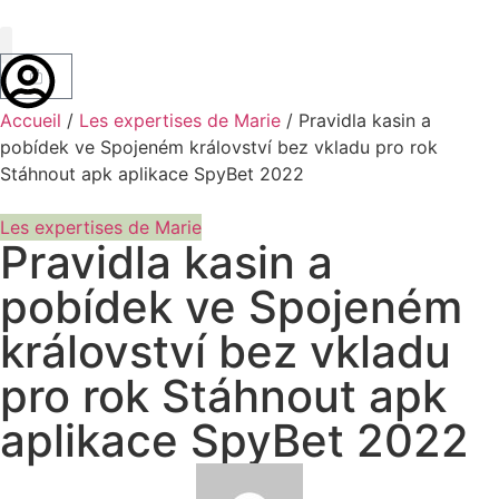
Marie Bossan
Accueil
/
Les expertises de Marie
/ Pravidla kasin a
pobídek ve Spojeném království bez vkladu pro rok
Stáhnout apk aplikace SpyBet 2022
Les expertises de Marie
Pravidla kasin a
pobídek ve Spojeném
království bez vkladu
pro rok Stáhnout apk
aplikace SpyBet 2022