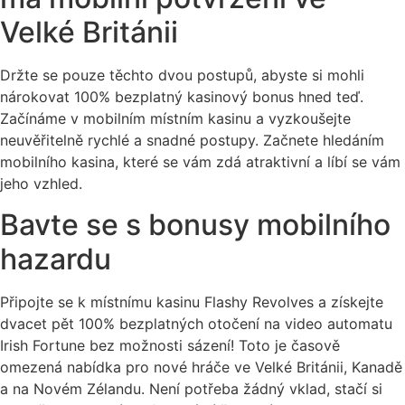
Velké Británii
Držte se pouze těchto dvou postupů, abyste si mohli
nárokovat 100% bezplatný kasinový bonus hned teď.
Začínáme v mobilním místním kasinu a vyzkoušejte
neuvěřitelně rychlé a snadné postupy. Začnete hledáním
mobilního kasina, které se vám zdá atraktivní a líbí se vám
jeho vzhled.
Bavte se s bonusy mobilního
hazardu
Připojte se k místnímu kasinu Flashy Revolves a získejte
dvacet pět 100% bezplatných otočení na video automatu
Irish Fortune bez možnosti sázení! Toto je časově
omezená nabídka pro nové hráče ve Velké Británii, Kanadě
a na Novém Zélandu. Není potřeba žádný vklad, stačí si