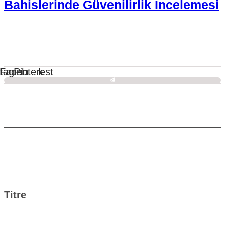
Bahislerinde Güvenilirlik İncelemesi
stagram
Facebook
Pinterest
Titre