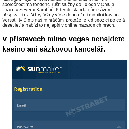
společnost má tendenci rušit služby do Toleda v Ohiu a
Ithace v Severní Karolíně. K těmto standardům sázení
přispívají i další hry. Vždy vřele doporučuji mobilní kasino
Versatility Slots našim hráčům, protože je k dispozici po celá
desetiletí a nabízí to nejlepší v online hazardních hrách.
V přístavech mimo Vegas nenajdete
kasino ani sázkovou kancelář.