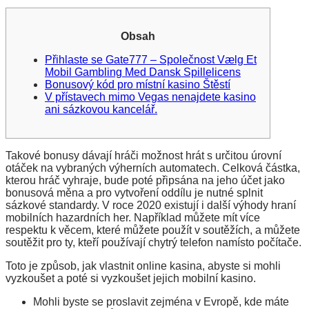
Obsah
Přihlaste se Gate777 – Společnost Vælg Et
Mobil Gambling Med Dansk Spillelicens
Bonusový kód pro místní kasino Štěstí
V přístavech mimo Vegas nenajdete kasino
ani sázkovou kancelář.
Takové bonusy dávají hráči možnost hrát s určitou úrovní
otáček na vybraných výherních automatech. Celková částka,
kterou hráč vyhraje, bude poté připsána na jeho účet jako
bonusová měna a pro vytvoření oddílu je nutné splnit
sázkové standardy. V roce 2020 existují i ​​další výhody hraní
mobilních hazardních her. Například můžete mít více
respektu k věcem, které můžete použít v soutěžích, a můžete
soutěžit pro ty, kteří používají chytrý telefon namísto počítače.
Toto je způsob, jak vlastnit online kasina, abyste si mohli
vyzkoušet a poté si vyzkoušet jejich mobilní kasino.
Mohli byste se proslavit zejména v Evropě, kde máte