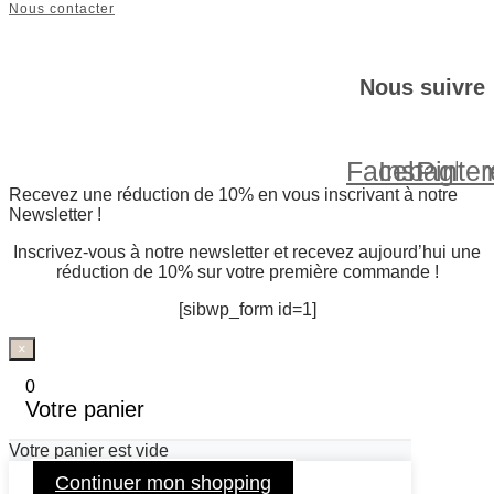
Nous contacter
Nous suivre
Facebook
Instagra
Pinter
Recevez une réduction de 10% en vous inscrivant à notre
Newsletter !
Inscrivez-vous à notre newsletter et recevez aujourd’hui une
réduction de 10% sur votre première commande !
[sibwp_form id=1]
×
0
Votre panier
Votre panier est vide
Continuer mon shopping