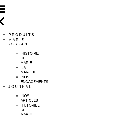
PRODUITS
MARIE
BOSSAN
HISTOIRE
DE
MARIE
LA
MARQUE
NOS
ENGAGEMENTS
JOURNAL
NOS
ARTICLES
TUTORIEL
DE
MARIE