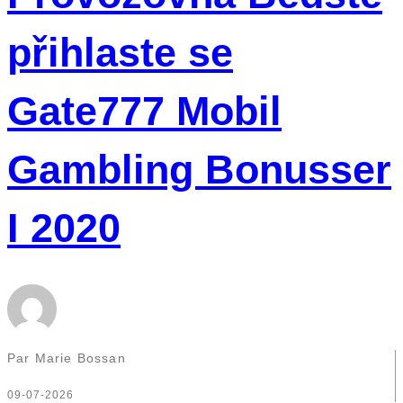
přihlaste se
Gate777 Mobil
Gambling Bonusser
I 2020
Par Marie Bossan
09-07-2026