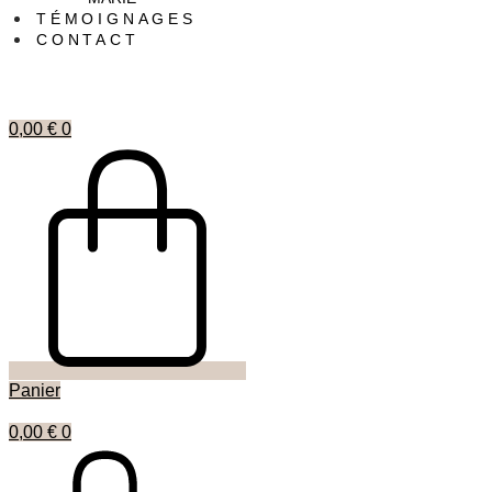
TÉMOIGNAGES
CONTACT
0,00
€
0
Panier
0,00
€
0