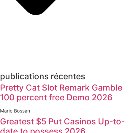
publications récentes
Pretty Cat Slot Remark Gamble
100 percent free Demo 2026
Marie Bossan
Greatest $5 Put Casinos Up-to-
date to possess 2026