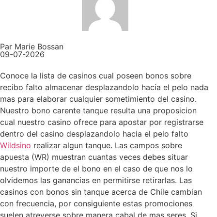
Par Marie Bossan
09-07-2026
Conoce la lista de casinos cual poseen bonos sobre
recibo falto almacenar desplazandolo hacia el pelo nada
mas para elaborar cualquier sometimiento del casino.
Nuestro bono carente tanque resulta una proposicion
cual nuestro casino ofrece para apostar por registrarse
dentro del casino desplazandolo hacia el pelo falto
Wildsino
realizar algun tanque. Las campos sobre
apuesta (WR) muestran cuantas veces debes situar
nuestro importe de el bono en el caso de que nos lo
olvidemos las ganancias en permitirse retirarlas. Las
casinos con bonos sin tanque acerca de Chile cambian
con frecuencia, por consiguiente estas promociones
suelen atreverse sobre manera cabal de mas seres. Si