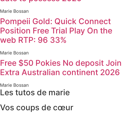
Marie Bossan
Pompeii Gold: Quick Connect
Position Free Trial Play On the
web RTP: 96 33%
Marie Bossan
Free $50 Pokies No deposit Join
Extra Australian continent 2026
Marie Bossan
Les tutos de marie
Vos coups de cœur