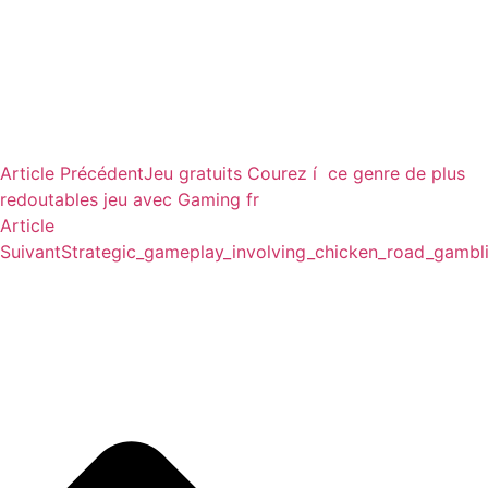
Article Précédent
Jeu gratuits Courez í ce genre de plus
redoutables jeu avec Gaming fr
Article
Suivant
Strategic_gameplay_involving_chicken_road_gambl