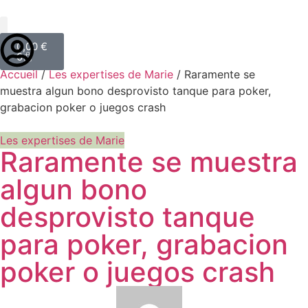
0,00
€
Marie Bossan
0
Accueil
/
Les expertises de Marie
/ Raramente se
Inscrivez-vous à notre newsletter et recevez aujourd’hui une ré
muestra algun bono desprovisto tanque para poker,
grabacion poker o juegos crash
[sibwp_form id=1]
Les expertises de Marie
Raramente se muestra
algun bono
desprovisto tanque
para poker, grabacion
poker o juegos crash