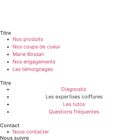
Titre
Nos produits
Nos coups de coeur
Marie Bossan
Nos engagements
Les témoignages
Titre
Diagnostic
Les expertises coiffures
Les tutos
Questions fréquentes
Contact
Nous contacter
Nous suivre