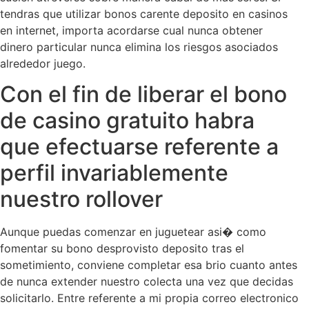
tendras que utilizar bonos carente deposito en casinos
en internet, importa acordarse cual nunca obtener
dinero particular nunca elimina los riesgos asociados
alrededor juego.
Con el fin de liberar el bono
de casino gratuito habra
que efectuarse referente a
perfil invariablemente
nuestro rollover
Aunque puedas comenzar en juguetear asi� como
fomentar su bono desprovisto deposito tras el
sometimiento, conviene completar esa brio cuanto antes
de nunca extender nuestro colecta una vez que decidas
solicitarlo. Entre referente a mi propia correo electronico