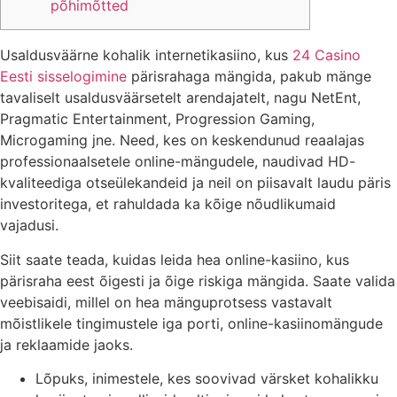
põhimõtted
Usaldusväärne kohalik internetikasiino, kus
24 Casino
Eesti sisselogimine
pärisrahaga mängida, pakub mänge
tavaliselt usaldusväärsetelt arendajatelt, nagu NetEnt,
Pragmatic Entertainment, Progression Gaming,
Microgaming jne. Need, kes on keskendunud reaalajas
professionaalsetele online-mängudele, naudivad HD-
kvaliteediga otseülekandeid ja neil on piisavalt laudu päris
investoritega, et rahuldada ka kõige nõudlikumaid
vajadusi.
Siit saate teada, kuidas leida hea online-kasiino, kus
pärisraha eest õigesti ja õige riskiga mängida. Saate valida
veebisaidi, millel on hea mänguprotsess vastavalt
mõistlikele tingimustele iga porti, online-kasiinomängude
ja reklaamide jaoks.
Lõpuks, inimestele, kes soovivad värsket kohalikku