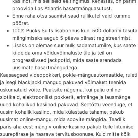
kasiinot, mis selliseid eeltingimusi kehastas, on parim
proovida Las Atlantis hasartmänguasutust.
Enne raha otsa saamist saad rullikutel vaid kümme
pööret.
100% Bucks Suits lisaboonus kuni 500 dollarini tasuta
mängimiseks aegub 5 päeva pärast registreerimist.
Lisaks on olemas suur hulk sadamaturniire, kus saate
kiidelda oma võiduvõimaluste üle ja teil on
progressiivsed jackpotid, mida saate arendada
uusimate hasartmängudega.
Kaasaegsed videopokkeri, pokie-mänguautomaatide, ruleti
ja isegi blackjacki mängud pakuvad võimalust teenida
uskumatuid võite. Peaksite nägema, kui palju online-
slotikaid, elektroonilist pokkerit, erimänge ja lauamänge
uued kohalikud kasiinod pakuvad. Seetõttu veenduge, et
uusim kohalik kasiino, mida külastada tahame, pakub
uusimat online-mängu, mida soovite mängida. Teadlik
pärisraha eest mängiv online-kasiino pakub teile liitumisel
suurepärase ja haarava tervitusboonuse. Kuid mitte kõik