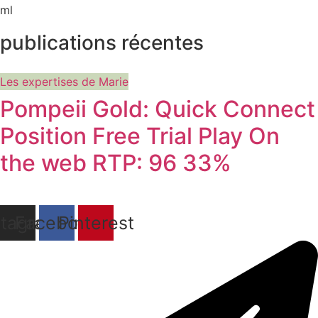
ml
publications récentes
Les expertises de Marie
Pompeii Gold: Quick Connect
Position Free Trial Play On
the web RTP: 96 33%
stagram
Facebook
Pinterest