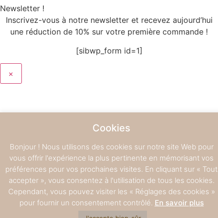
Newsletter !
Inscrivez-vous à notre newsletter et recevez aujourd’hui
une réduction de 10% sur votre première commande !
[sibwp_form id=1]
×
Cookies
Bonjour ! Nous utilisons des cookies sur notre site Web pour
vous offrir l'expérience la plus pertinente en mémorisant vos
préférences pour vos prochaines visites. En cliquant sur « Tout
X
accepter », vous consentez à l'utilisation de tous les cookies.
En moins de 3 minutes, réalisez votre diagnostic pour commander
Cependant, vous pouvez visiter les « Réglages des cookies »
vos soins sur-mesure
pour fournir un consentement contrôlé.
En savoir plus
Diagnostic