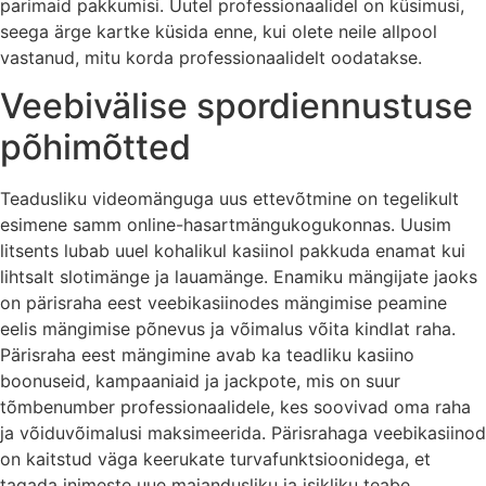
parimaid pakkumisi. Uutel professionaalidel on küsimusi,
seega ärge kartke küsida enne, kui olete neile allpool
vastanud, mitu korda professionaalidelt oodatakse.
Veebivälise spordiennustuse
põhimõtted
Teadusliku videomänguga uus ettevõtmine on tegelikult
esimene samm online-hasartmängukogukonnas. Uusim
litsents lubab uuel kohalikul kasiinol pakkuda enamat kui
lihtsalt slotimänge ja lauamänge. Enamiku mängijate jaoks
on pärisraha eest veebikasiinodes mängimise peamine
eelis mängimise põnevus ja võimalus võita kindlat raha.
Pärisraha eest mängimine avab ka teadliku kasiino
boonuseid, kampaaniaid ja jackpote, mis on suur
tõmbenumber professionaalidele, kes soovivad oma raha
ja võiduvõimalusi maksimeerida. Pärisrahaga veebikasiinod
on kaitstud väga keerukate turvafunktsioonidega, et
tagada inimeste uue majandusliku ja isikliku teabe