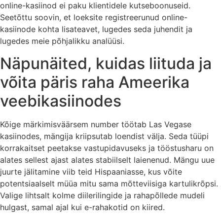
online-kasiinod ei paku klientidele kutseboonuseid.
Seetõttu soovin, et loeksite registreerunud online-
kasiinode kohta lisateavet, lugedes seda juhendit ja
lugedes meie põhjalikku analüüsi.
Näpunäited, kuidas liituda ja
võita päris raha Ameerika
veebikasiinodes
Kõige märkimisväärsem number töötab Las Vegase
kasiinodes, mängija kriipsutab loendist välja. Seda tüüpi
korrakaitset peetakse vastupidavuseks ja tööstusharu on
alates sellest ajast alates stabiilselt laienenud. Mängu uue
juurte jälitamine viib teid Hispaaniasse, kus võite
potentsiaalselt müüa mitu sama mõtteviisiga kartulikrõpsi.
Valige lihtsalt kolme diilerilingide ja rahapõllede mudeli
hulgast, samal ajal kui e-rahakotid on kiired.