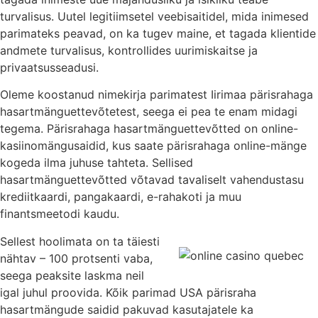
turvalisus. Uutel legitiimsetel veebisaitidel, mida inimesed
parimateks peavad, on ka tugev maine, et tagada klientide
andmete turvalisus, kontrollides uurimiskaitse ja
privaatsusseadusi.
Oleme koostanud nimekirja parimatest Iirimaa pärisrahaga
hasartmänguettevõtetest, seega ei pea te enam midagi
tegema. Pärisrahaga hasartmänguettevõtted on online-
kasiinomängusaidid, kus saate pärisrahaga online-mänge
kogeda ilma juhuse tahteta. Sellised
hasartmänguettevõtted võtavad tavaliselt vahendustasu
krediitkaardi, pangakaardi, e-rahakoti ja muu
finantsmeetodi kaudu.
Sellest hoolimata on ta täiesti
nähtav – 100 protsenti vaba,
seega peaksite laskma neil
igal juhul proovida. Kõik parimad USA pärisraha
hasartmängude saidid pakuvad kasutajatele ka