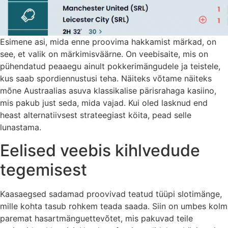
Esimene asi, mida enne proovima hakkamist märkad, on
see, et valik on märkimisväärne. On veebisaite, mis on
pühendatud peaaegu ainult pokkerimängudele ja teistele,
kus saab spordiennustusi teha. Näiteks võtame näiteks
mõne Austraalias asuva klassikalise pärisrahaga kasiino,
mis pakub just seda, mida vajad. Kui oled lasknud end
heast alternatiivsest strateegiast köita, pead selle
lunastama.
Eelised veebis kihlvedude
tegemisest
Kaasaegsed sadamad proovivad teatud tüüpi slotimänge,
mille kohta tasub rohkem teada saada. Siin on umbes kolm
paremat hasartmänguettevõtet, mis pakuvad teile