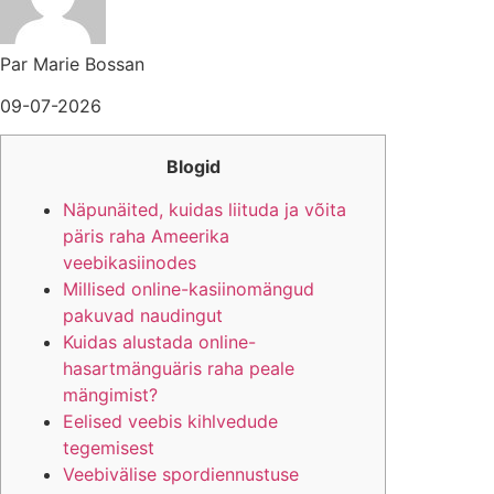
Par Marie Bossan
09-07-2026
Blogid
Näpunäited, kuidas liituda ja võita
päris raha Ameerika
veebikasiinodes
Millised online-kasiinomängud
pakuvad naudingut
Kuidas alustada online-
hasartmänguäris raha peale
mängimist?
Eelised veebis kihlvedude
tegemisest
Veebivälise spordiennustuse