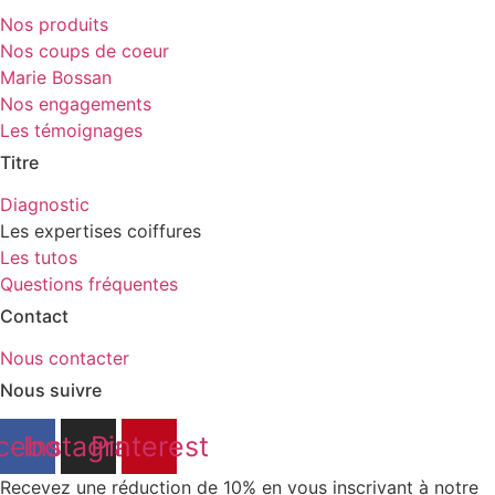
Nos produits
Nos coups de coeur
Marie Bossan
Nos engagements
Les témoignages
Titre
Diagnostic
Les expertises coiffures
Les tutos
Questions fréquentes
Contact
Nous contacter
Nous suivre
cebook
Instagram
Pinterest
Recevez une réduction de 10% en vous inscrivant à notre