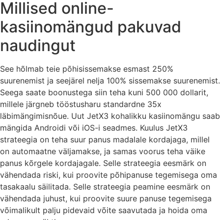
Millised online-
kasiinomängud pakuvad
naudingut
See hõlmab teie põhisissemakse esmast 250%
suurenemist ja seejärel nelja 100% sissemakse suurenemist.
Seega saate boonustega siin teha kuni 500 000 dollarit,
millele järgneb tööstusharu standardne 35x
läbimängimisnõue. Uut JetX3 kohalikku kasiinomängu saab
mängida Androidi või iOS-i seadmes. Kuulus JetX3
strateegia on teha suur panus madalale kordajaga, millel
on automaatne väljamakse, ja samas voorus teha väike
panus kõrgele kordajagale. Selle strateegia eesmärk on
vähendada riski, kui proovite põhipanuse tegemisega oma
tasakaalu säilitada. Selle strateegia peamine eesmärk on
vähendada juhust, kui proovite suure panuse tegemisega
võimalikult palju pidevaid võite saavutada ja hoida oma