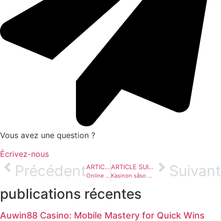
Vous avez une question ?
Écrivez-nous
Précédent
Suivant
ARTICLE PRÉCÉDENT
ARTICLE SUIVANT
Online Casino ️ Mäta Sveriges Ultimat Nätcasinon 2026
Kasinon såso ger de 50 kronor vid inregistrering alldeles inte me insättning!
publications récentes
Auwin88 Casino: Mobile Mastery for Quick Wins