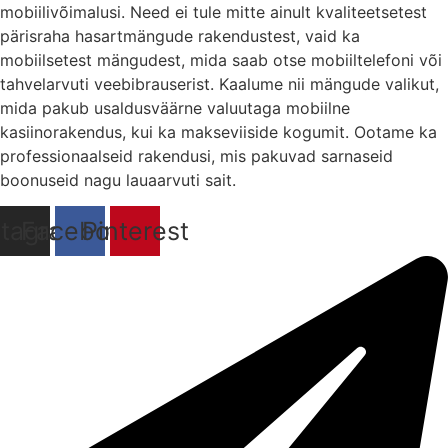
mobiilivõimalusi. Need ei tule mitte ainult kvaliteetsetest
pärisraha hasartmängude rakendustest, vaid ka
mobiilsetest mängudest, mida saab otse mobiiltelefoni või
tahvelarvuti veebibrauserist. Kaalume nii mängude valikut,
mida pakub usaldusväärne valuutaga mobiilne
kasiinorakendus, kui ka makseviiside kogumit. Ootame ka
professionaalseid rakendusi, mis pakuvad sarnaseid
boonuseid nagu lauaarvuti sait.
stagram
Facebook
Pinterest