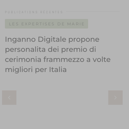
PUBLICATIONS RÉCENTES
LES EXPERTISES DE MARIE
Inganno Digitale propone
personalita dei premio di
cerimonia frammezzo a volte
migliori per Italia