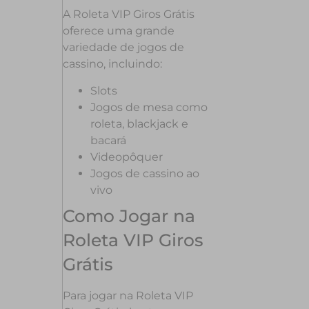
A Roleta VIP Giros Grátis
oferece uma grande
variedade de jogos de
cassino, incluindo:
Slots
Jogos de mesa como
roleta, blackjack e
bacará
Videopôquer
Jogos de cassino ao
vivo
Como Jogar na
Roleta VIP Giros
Grátis
Para jogar na Roleta VIP