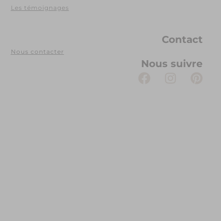
Les témoignages
Contact
Nous contacter
Nous suivre