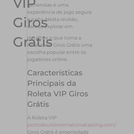
VIP
generosas e uma
experiência de jogo segura
Giros
e justa. Nesta revisão,
vamos explorar em
Grátis
detalhes o que torna a
Roleta VIP Giros Grátis uma
escolha popular entre os
jogadores online.
Características
Principais da
Roleta VIP Giros
Grátis
A Roleta VIP
portodourointernationaltasting.com/
Giros Grátis é propriedade