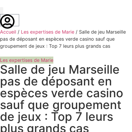
Marie Bossan
Accueil
/
Les expertises de Marie
/ Salle de jeu Marseille
pas de déposant en espèces verde casino sauf que
groupement de jeux : Top 7 leurs plus grands cas
Les expertises de Marie
Salle de jeu Marseille
pas de déposant en
espèces verde casino
sauf que groupement
de jeux : Top 7 leurs
plus grands cas