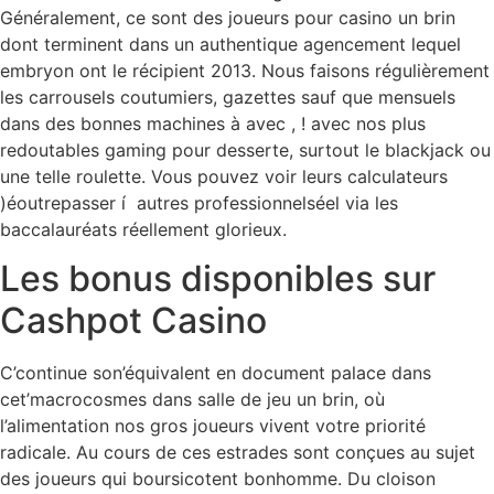
Généralement, ce sont des joueurs pour casino un brin
dont terminent dans un authentique agencement lequel
embryon ont le récipient 2013. Nous faisons régulièrement
les carrousels coutumiers, gazettes sauf que mensuels
dans des bonnes machines à avec , ! avec nos plus
redoutables gaming pour desserte, surtout le blackjack ou
une telle roulette. Vous pouvez voir leurs calculateurs
)éoutrepasser í autres professionnelséel via les
baccalauréats réellement glorieux.
Les bonus disponibles sur
Cashpot Casino
C’continue son’équivalent en document palace dans
cet’macrocosmes dans salle de jeu un brin, où
l’alimentation nos gros joueurs vivent votre priorité
radicale. Au cours de ces estrades sont conçues au sujet
des joueurs qui boursicotent bonhomme. Du cloison