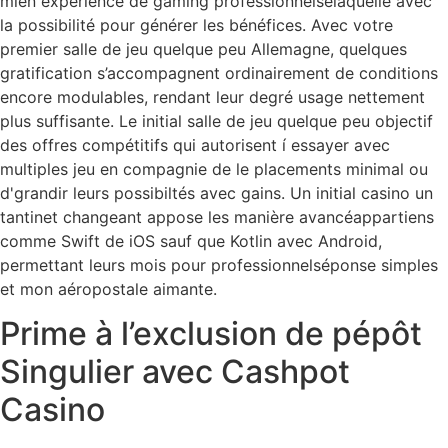
mien expérience de gaming professionnelsélaquelle avec
la possibilité pour générer les bénéfices. Avec votre
premier salle de jeu quelque peu Allemagne, quelques
gratification s’accompagnent ordinairement de conditions
encore modulables, rendant leur degré usage nettement
plus suffisante. Le initial salle de jeu quelque peu objectif
des offres compétitifs qui autorisent í essayer avec
multiples jeu en compagnie de le placements minimal ou
d'grandir leurs possibiltés avec gains. Un initial casino un
tantinet changeant appose les manière avancéappartiens
comme Swift de iOS sauf que Kotlin avec Android,
permettant leurs mois pour professionnelséponse simples
et mon aéropostale aimante.
Prime à l’exclusion de pépôt
Singulier avec Cashpot
Casino