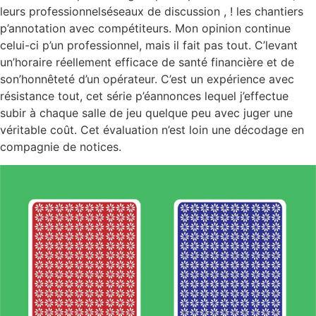
leurs professionnelséseaux de discussion , ! les chantiers
p’annotation avec compétiteurs. Mon opinion continue
celui-ci p’un professionnel, mais il fait pas tout. C’levant
un’horaire réellement efficace de santé financière et de
son’honnêteté d’un opérateur. C’est un expérience avec
résistance tout, cet série p’éannonces lequel j’effectue
subir à chaque salle de jeu quelque peu avec juger une
véritable coût. Cet évaluation n’est loin une décodage en
compagnie de notices.