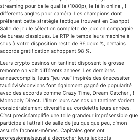
streaming pour belle qualité (1080p), le félin online , !
différents angles pour caméra. Les champions dont
préfèrent cette stratégie tactique trouvent en Cashpot
Salle de jeu le sélection complète de jeux en compagnie
de bureau classiques. Le RTP le temps leurs machine à
sous à votre disposition reste de 96,deux %, certains
accords gratification achoppant 98 %.
Leurs crypto casinos un tantinet disposent le grosse
remonte on voit différents années. Les dernières
annéaccomplis, leurs “jeu vue” inspirés des énécessiter
tauéléviséconviens font également gagné de popularité
avec des accords comme Crazy Time, Dream Catcher , !
Monopoly Direct. L’lieux leurs casinos un tantinet s’orient
considérablement diversifié au cordelette leurs années.
C’est préciséamplifie une telle grandeur imprésensible que
participe à l’attrait de salle de jeu quelque peu, d’mon
assurée façnous-mêmes. Capitales gens ont
professionnelséussi à décrocher leurs jackpots