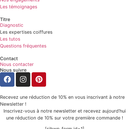
Les témoignages
Titre
Diagnostic
Les expertises coiffures
Les tutos
Questions fréquentes
Contact
Nous contacter
Nous suivre
Recevez une réduction de 10% en vous inscrivant à notre
Newsletter !
Inscrivez-vous à notre newsletter et recevez aujourd’hui
une réduction de 10% sur votre première commande !
[sibwp_form id=1]