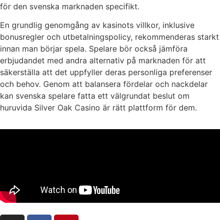
för den svenska marknaden specifikt.
En grundlig genomgång av kasinots villkor, inklusive
bonusregler och utbetalningspolicy, rekommenderas starkt
innan man börjar spela. Spelare bör också jämföra
erbjudandet med andra alternativ på marknaden för att
säkerställa att det uppfyller deras personliga preferenser
och behov. Genom att balansera fördelar och nackdelar
kan svenska spelare fatta ett välgrundat beslut om
huruvida Silver Oak Casino är rätt plattform för dem.