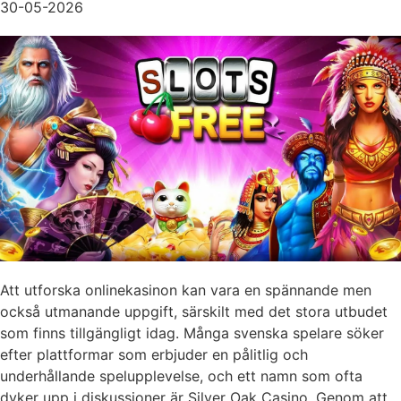
30-05-2026
Att utforska onlinekasinon kan vara en spännande men
också utmanande uppgift, särskilt med det stora utbudet
som finns tillgängligt idag. Många svenska spelare söker
efter plattformar som erbjuder en pålitlig och
underhållande spelupplevelse, och ett namn som ofta
dyker upp i diskussioner är Silver Oak Casino. Genom att