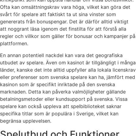
Ofta kan omsättningskrav vara höga, vilket kan göra det
svårt för spelare att faktiskt ta ut sina vinster som
genererats från bonuspengar. Det är därför alltid viktigt
att noggrant läsa igenom det finstilta för att förstå alla
regler och villkor som gäller för bonusar och kampanjer på
plattformen.
En annan potentiell nackdel kan vara det geografiska
utbudet av spelare. Även om kasinot är tillgängligt i många
länder, kanske det inte alltid uppfyller alla lokala licenskrav
eller preferenser som svenska spelare kan ha, jämfört med
kasinon som är specifikt inriktade på den svenska
marknaden. Detta kan påverka valmöjligheter gällande
betalningsmetoder eller kundsupport på svenska. Vissa
spelare kan också uppleva att spelbiblioteket saknar
specifika titlar som är populära i Sverige, vilket kan
begränsa upplevelsen.
Spelutbud och Funktioner