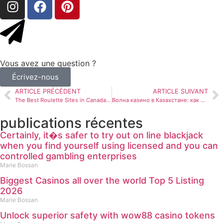
Vous avez une question ?
Écrivez-nous
ARTICLE PRÉCÉDENT
ARTICLE SUIVANT
The Best Roulette Sites in Canada for Fast Gameplay
Волна казино в Казахстане: как онлайн‑среда меняется
publications récentes
Certainly, it�s safer to try out on line blackjack
when you find yourself using licensed and you can
controlled gambling enterprises
Marie Bossan
Biggest Casinos all over the world Top 5 Listing
2026
Marie Bossan
Unlock superior safety with wow88 casino tokens