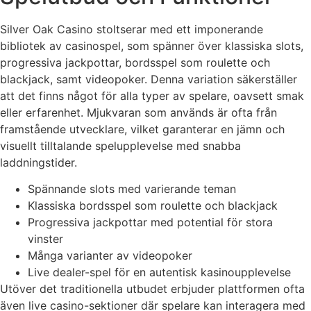
Silver Oak Casino stoltserar med ett imponerande
bibliotek av casinospel, som spänner över klassiska slots,
progressiva jackpottar, bordsspel som roulette och
blackjack, samt videopoker. Denna variation säkerställer
att det finns något för alla typer av spelare, oavsett smak
eller erfarenhet. Mjukvaran som används är ofta från
framstående utvecklare, vilket garanterar en jämn och
visuellt tilltalande spelupplevelse med snabba
laddningstider.
Spännande slots med varierande teman
Klassiska bordsspel som roulette och blackjack
Progressiva jackpottar med potential för stora
vinster
Många varianter av videopoker
Live dealer-spel för en autentisk kasinoupplevelse
Utöver det traditionella utbudet erbjuder plattformen ofta
även live casino-sektioner där spelare kan interagera med