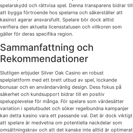
spelarskydd och rättvisa spel. Denna transparens bidrar till
att bygga förtroende hos spelarna och säkerställer att
kasinot agerar ansvarsfullt. Spelare bör dock alltid
verifiera den aktuella licensstatusen och villkoren som
gäller för deras specifika region.
Sammanfattning och
Rekommendationer
Slutligen erbjuder Silver Oak Casino en robust
spelplattform med ett brett utbud av spel, lockande
bonusar och en användarvänlig design. Dess fokus på
säkerhet och kundsupport bidrar till en positiv
spelupplevelse för många. För spelare som värdesätter
variation i spelutbudet och söker regelbundna kampanjer
kan detta kasino vara ett passande val. Det är dock viktigt
att spelare är medvetna om potentiella nackdelar som
omsättningskrav och att det kanske inte alltid är optimerat