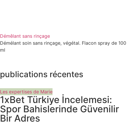
Démêlant sans rinçage
Démélant soin sans rinçage, végétal. Flacon spray de 100
ml
publications récentes
Les expertises de Marie
1xBet Türkiye İncelemesi:
Spor Bahislerinde Güvenilir
Bir Adres