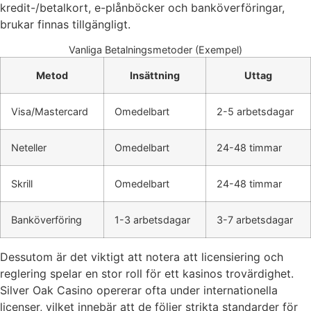
kredit-/betalkort, e-plånböcker och banköverföringar,
brukar finnas tillgängligt.
Vanliga Betalningsmetoder (Exempel)
Metod
Insättning
Uttag
Visa/Mastercard
Omedelbart
2-5 arbetsdagar
Neteller
Omedelbart
24-48 timmar
Skrill
Omedelbart
24-48 timmar
Banköverföring
1-3 arbetsdagar
3-7 arbetsdagar
Dessutom är det viktigt att notera att licensiering och
reglering spelar en stor roll för ett kasinos trovärdighet.
Silver Oak Casino opererar ofta under internationella
licenser, vilket innebär att de följer strikta standarder för