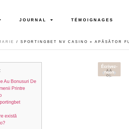
JOURNAL
TÉMOIGNAGES
MARIE
/ SPORTINGBET NV CASINO » APĂSĂTOR F
Écrivez-
t
ARTICLE PRÉCÉDENT
ARTICLE SUIVANT
nous
Optimalisatie van Bodybuilding: Het Veilige en Effectieve Gebruik van Steroïden
Lodge Industry New york Citys Earliest Full Gambling establishment Reveals in the Queens
ale Au Bonusuri De
enii Printre
o
portingbet
re există
no?