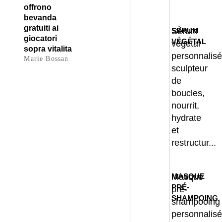
offrono
bevanda
gratuiti ai
SÉRUM
Sérum
giocatori
VÉGÉTAL
végétal
sopra vitalita
personnalisé
Marie Bossan
sculpteur
de
boucles,
nourrit,
hydrate
et
restructur...
MASQUE
Masque
PRÉ-
pré-
SHAMPOING
shampooing
personnalisé