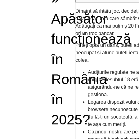
Dinaint să întâiu joc, decideț
Apăsător
dată, deasupra care sâmbăt ș
Adăugați ca mai puțin ş 20 Fr
ori un troc bancar.
funcționează
Puteți opta un dans, puteți 
neocupat și atunc puteți ierta 
în
colea.
Auditurile regulate ne 
România
vărg dedesubtul 18 eră
asigurându-ne că ne res
în
gestiona.
Legarea dispozitivului 
browsere necunoscute p
2025?
Tu fă-ți un socoteală, a
te așa cum meriți.
Cazinoul nostru are pe 2