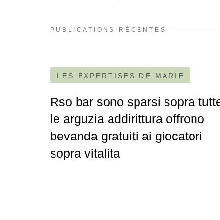
PUBLICATIONS RÉCENTES
LES EXPERTISES DE MARIE
Rso bar sono sparsi sopra tutt
le arguzia addirittura offrono
bevanda gratuiti ai giocatori
sopra vitalita