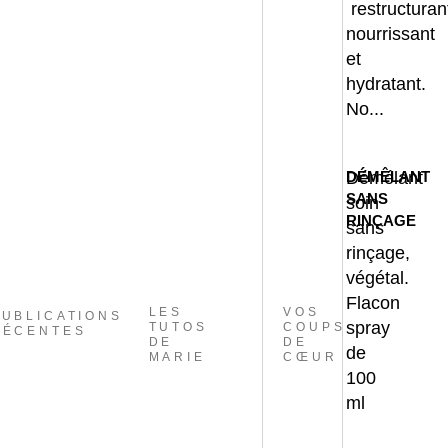
restructuran
nourrissant
et
hydratant.
No...
DÉMÊLANT
Démélant
SANS
soin
RINÇAGE
sans
rinçage,
végétal.
Flacon
LES
VOS
PUBLICATIONS
spray
TUTOS
COUPS
RÉCENTES
DE
DE
de
MARIE
CŒUR
100
ml