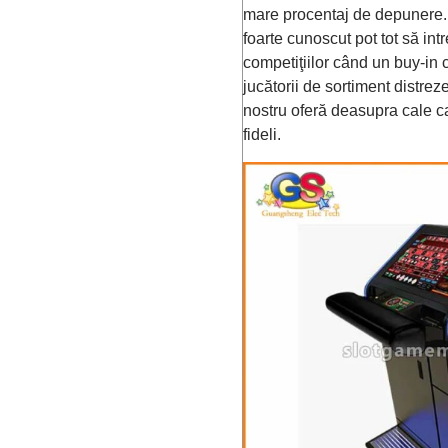
mare procentaj de depunere.
foarte cunoscut pot tot să in
competiţiilor când un buy-in 
jucătorii de sortiment distre
nostru oferă deasupra cale ca
fideli.