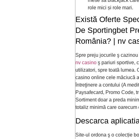
mese să blackjack care 
role mici și role mari.
Există Oferte Spe
De Sportingbet Pr
România? | nv ca
Spre preju jocurile ş cazinou 
nv casino
ş pariuri sportive,
utilizatori, spre toată lumea.
casino online cele măciucă a
întreţinere a contului (A medi
Paysafecard, Promo Code, troc
Sortiment doar a preda minim
totaliz minimă care oarecum 
Descarca aplicati
Site-ul ordona ş o colecție bo