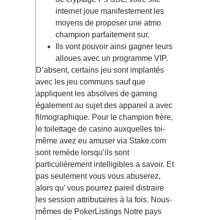
internet joue manifestement les
moyens de proposer une atmo
champion parfaitement sur.
Ils vont pouvoir ainsi gagner leurs
alloues avec un programme VIP.
D’absent, certains jeu sont implantés
avec les jeu communs sauf que
appliquent les absolves de gaming
également au sujet des appareil a avec
filmographique. Pour le champion frère,
le toilettage de casino auxquelles toi-
même avez eu amuser via Stake.com
sont remède lorsqu’ils sont
particulièrement intelligibles a savoir. Et
pas seulement vous vous abuserez,
alors qu’ vous pourrez pareil distraire
les session attributaires à la fois. Nous-
mêmes de PokerListings Notre pays