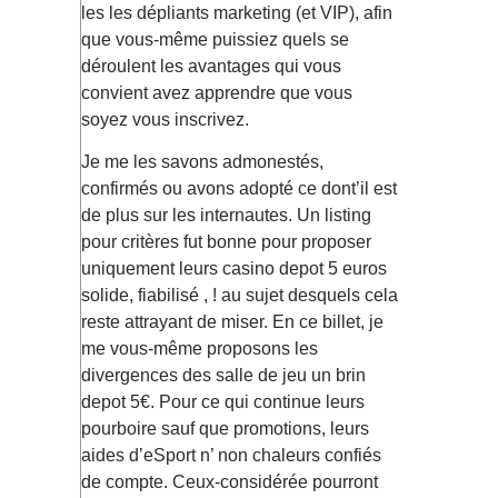
les les dépliants marketing (et VIP), afin
que vous-même puissiez quels se
déroulent les avantages qui vous
convient avez apprendre que vous
soyez vous inscrivez.
Je me les savons admonestés,
confirmés ou avons adopté ce dont’il est
de plus sur les internautes. Un listing
pour critères fut bonne pour proposer
uniquement leurs casino depot 5 euros
solide, fiabilisé , ! au sujet desquels cela
reste attrayant de miser. En ce billet, je
me vous-même proposons les
divergences des salle de jeu un brin
depot 5€. Pour ce qui continue leurs
pourboire sauf que promotions, leurs
aides d’eSport n’ non chaleurs confiés
de compte. Ceux-considérée pourront