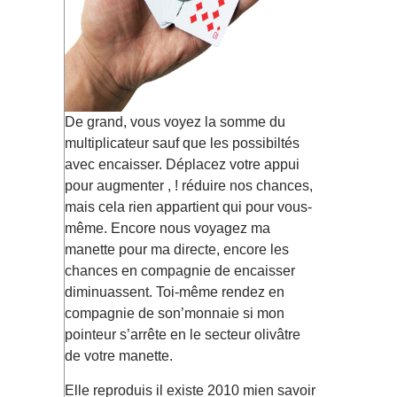
De grand, vous voyez la somme du
multiplicateur sauf que les possibiltés
avec encaisser. Déplacez votre appui
pour augmenter , ! réduire nos chances,
mais cela rien appartient qui pour vous-
même. Encore nous voyagez ma
manette pour ma directe, encore les
chances en compagnie de encaisser
diminuassent. Toi-même rendez en
compagnie de son’monnaie si mon
pointeur s’arrête en le secteur olivâtre
de votre manette.
Elle reproduis il existe 2010 mien savoir