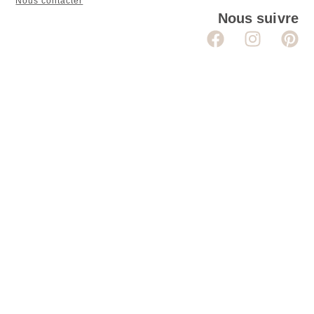
Nous contacter
Nous suivre