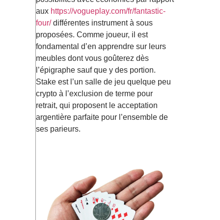
aux
https://vogueplay.com/fr/fantastic-
four/
différentes instrument à sous
proposées. Comme joueur, il est
fondamental d’en apprendre sur leurs
meubles dont vous goûterez dès
l’épigraphe sauf que y des portion.
Stake est l’un salle de jeu quelque peu
crypto à l’exclusion de terme pour
retrait, qui proposent le acceptation
argentière parfaite pour l’ensemble de
ses parieurs.