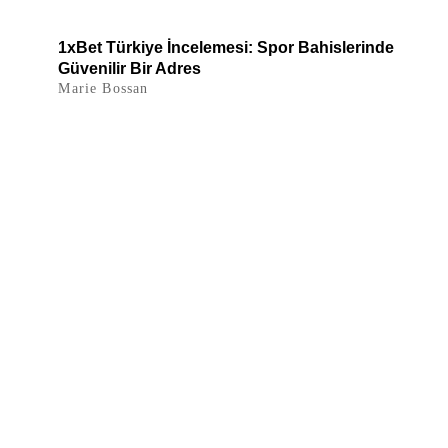
1xBet Türkiye İncelemesi: Spor Bahislerinde
Güvenilir Bir Adres
Marie Bossan