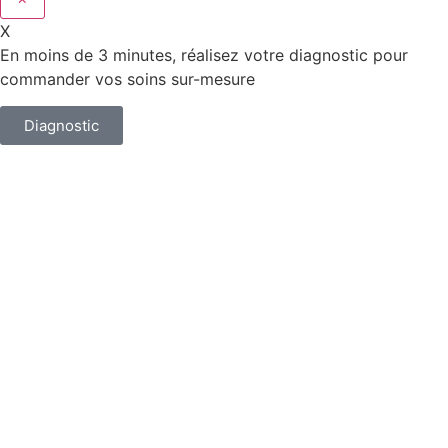
X
En moins de 3 minutes, réalisez votre diagnostic pour
commander vos soins sur-mesure
Diagnostic