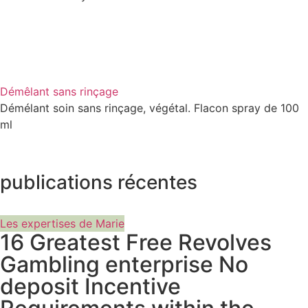
Démêlant sans rinçage
Démélant soin sans rinçage, végétal. Flacon spray de 100
ml
publications récentes
Les expertises de Marie
16 Greatest Free Revolves
Gambling enterprise No
deposit Incentive