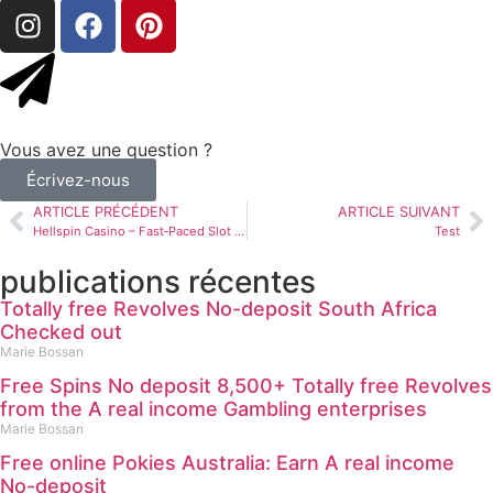
Vous avez une question ?
Écrivez-nous
ARTICLE PRÉCÉDENT
ARTICLE SUIVANT
Hellspin Casino – Fast‑Paced Slot Action for Quick Wins
Test
publications récentes
Totally free Revolves No-deposit South Africa
Checked out
Marie Bossan
Free Spins No deposit 8,500+ Totally free Revolves
from the A real income Gambling enterprises
Marie Bossan
Free online Pokies Australia: Earn A real income
No-deposit