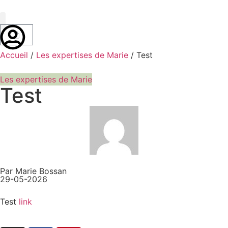
Marie Bossan
Accueil
/
Les expertises de Marie
/ Test
Les expertises de Marie
Test
Par Marie Bossan
29-05-2026
Test
link