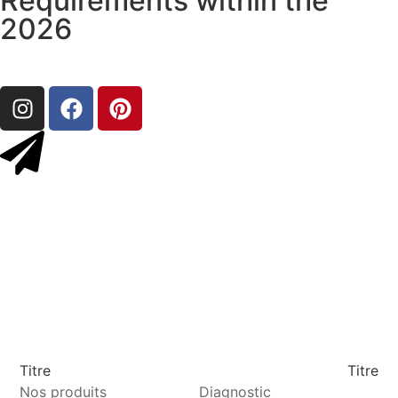
Requirements within the
2026
Titre
Titre
Nos produits
Diagnostic