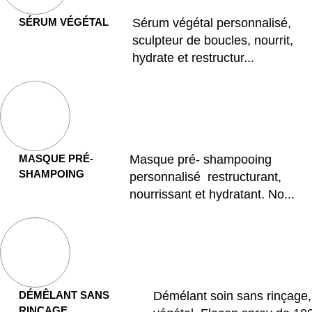
SÉRUM VÉGÉTAL
Sérum végétal personnalisé,
sculpteur de boucles, nourrit,
hydrate et restructur...
MASQUE PRÉ-
Masque pré- shampooing
SHAMPOING
personnalisé restructurant,
nourrissant et hydratant. No...
DÉMÊLANT SANS
Démélant soin sans rinçage,
RINÇAGE