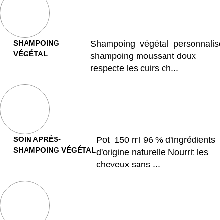
SHAMPOING
Shampoing végétal personnalisé
VÉGÉTAL
shampoing moussant doux
respecte les cuirs ch...
SOIN APRÈS-
Pot 150 ml 96 % d'ingrédients
SHAMPOING VÉGÉTAL
d'origine naturelle Nourrit les
cheveux sans ...