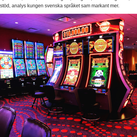
stöd, analys kungen svenska språket sam markant mer.