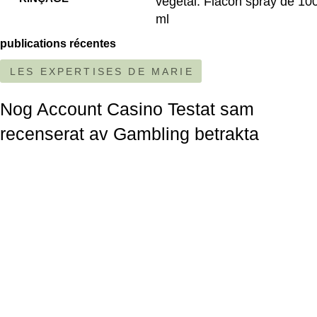
végétal. Flacon spray de 10
ml
publications récentes
LES EXPERTISES DE MARIE
Nog Account Casino Testat sam
recenserat av Gambling betrakta