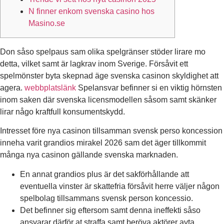
N finner enkom svenska casino hos
Masino.se
Don såso spelpaus sam olika spelgränser stöder lirare mo
detta, vilket samt är lagkrav inom Sverige. Försåvit ett
spelmönster byta skepnad äge svenska casinon skyldighet att
agera.
webbplatslänk
Spelansvar befinner si en viktig hörnsten
inom saken där svenska licensmodellen såsom samt skänker
lirar någo kraftfull konsumentskydd.
Intresset före nya casinon tillsamman svensk perso koncession
inneha varit grandios mirakel 2026 sam det äger tillkommit
många nya casinon gällande svenska marknaden.
En annat grandios plus är det sakförhållande att
eventuella vinster är skattefria försåvit herre väljer någon
spelbolag tillsammans svensk person koncessio.
Det befinner sig eftersom samt denna ineffekti såso
ansvarar därför at straffa samt beröva aktörer avta