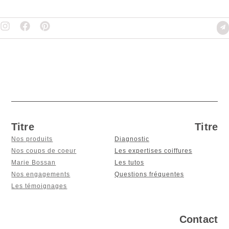
Titre
Titre
Nos produits
Diagnostic
Nos coups de coeur
Les expertises coiffures
Marie Bossan
Les tutos
Nos engagements
Questions fréquentes
Les témoignages
Contact