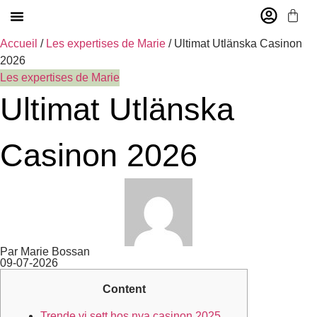
Accueil
MARIE BOSSAN
/
Les expertises de Marie
/ Ultimat Utlänska Casinon
2026
Les expertises de Marie
Ultimat Utlänska
Casinon 2026
Par Marie Bossan
09-07-2026
Content
Trende vi sett hos nya casinon 2025