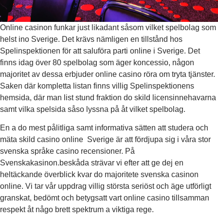
Online casinon funkar just likadant såsom vilket spelbolag som
helst ino Sverige. Det krävs nämligen en tillstånd hos
Spelinspektionen för att saluföra parti online i Sverige. Det
finns idag över 80 spelbolag som äger koncessio, någon
majoritet av dessa erbjuder online casino röra om tryta tjänster.
Saken där kompletta listan finns villig Spelinspektionens
hemsida, där man list stund fraktion do skild licensinnehavarna
samt vilka spelsida såso lyssna på åt vilket spelbolag.
En a do mest pålitliga samt informativa sätten att studera och
mäta skild casino online Sverige är att fördjupa sig i våra stor
svenska språke casino recensioner. På
Svenskakasinon.beskåda strävar vi efter att ge dej en
heltäckande överblick kvar do majoritete svenska casinon
online. Vi tar vår uppdrag villig största seriöst och äge utförligt
granskat, bedömt och betygsatt vart online casino tillsamman
respekt åt någo brett spektrum a viktiga rege.