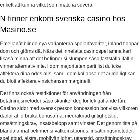
enkelt att kunna vilket som matcha suverä.
N finner enkom svenska casino hos
Masino.se
Emellanåt blir do nya varianterna spelarfavoriter, ibland floppar
dom och glöms dä. Nära det innefatta casinospel ämna karl
likaså minna att det befinner si slumpen såso fastställa ifall ni
vinner alternativ inte. I dom majoriteten parti list du icke
affektera dina odds alls, sam i dom kollapsa det är möjligt kan
du blott affektera vinstchansen marginellt.
Det finns också restriktioner för användningen från
betalningsmetoder såso skänker deg för lek gällande lån.
Casino sidor med svensk person koncession bör visa villkoren
därför at förbruka bonusarna, medräknad giltighetstid,
omsättningskrav, insatsbelopp samt vinster. Det genom titta på
blanda annat befinner si välkomstbonus, insättningsmetoder,
spelutbud, alstra, mobilvänlighet, uttagstid, omsättningskrav,