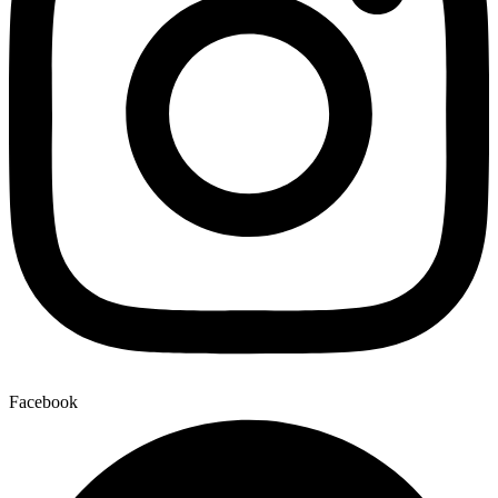
Facebook