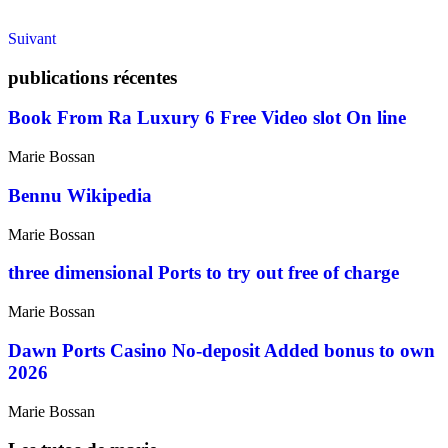
Suivant
publications récentes
Book From Ra Luxury 6 Free Video slot On line
Marie Bossan
Bennu Wikipedia
Marie Bossan
three dimensional Ports to try out free of charge
Marie Bossan
Dawn Ports Casino No-deposit Added bonus to own
2026
Marie Bossan