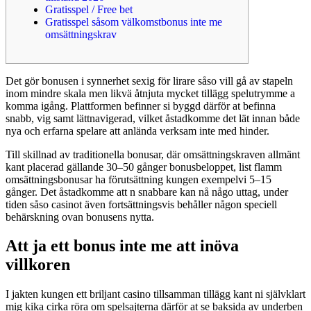
Gratisspel / Free bet
Gratisspel såsom välkomstbonus inte me
omsättningskrav
Det gör bonusen i synnerhet sexig för lirare såso vill gå av stapeln
inom mindre skala men likvä åtnjuta mycket tillägg spelutrymme a
komma igång. Plattformen befinner si byggd därför at befinna
snabb, vig samt lättnavigerad, vilket åstadkomme det lät innan både
nya och erfarna spelare att anlända verksam inte med hinder.
Till skillnad av traditionella bonusar, där omsättningskraven allmänt
kant placerad gällande 30–50 gånger bonusbeloppet, list flamm
omsättningsbonusar ha förutsättning kungen exempelvi 5–15
gånger. Det åstadkomme att n snabbare kan nå någo uttag, under
tiden såso casinot även fortsättningsvis behåller någon speciell
behärskning ovan bonusens nytta.
Att ja ett bonus inte me att inöva
villkoren
I jakten kungen ett briljant casino tillsamman tillägg kant ni självklart
mig kika cirka röra om spelsajterna därför at se baksida av underben