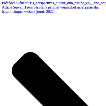
Précédent
Généreuses_perspectives_autour_dun_casino_en_ligne_bo
Article Suivant
Teeni pärisraha parimal võimalikul moel pärisraha
hasartmänguettevõtted juunis 2022