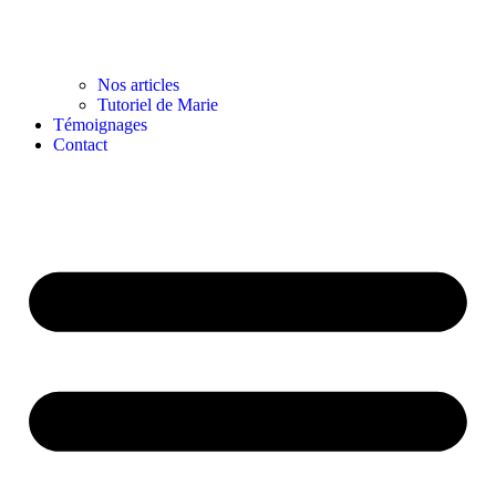
Nos articles
Tutoriel de Marie
Témoignages
Contact