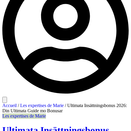
Accueil
/
Les expertises de Marie
/ Ultimata Insättningsbonus 2026:
Din Ultimata Guide mo Bonusar
Les expertises de Marie
Ultimata Insättningsbonus